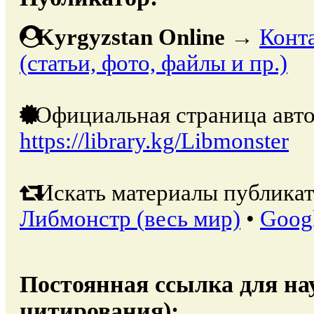
Kyrgyzstan Online
→
Конт
(статьи, фото, файлы и пр.)
Официальная страница авто
https://library.kg/Libmonster
Искать материалы публикат
Либмонстр (весь мир)
•
Goog
Постоянная ссылка для на
цитирования):