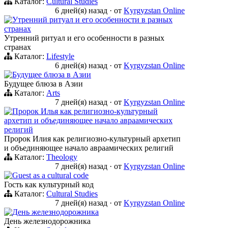
Каталог:
Cultural Studies
6 дней(я) назад
·
от
Kyrgyzstan Online
Утренний ритуал и его особенности в разных
странах
Утренний ритуал и его особенности в разных
странах
Каталог:
Lifestyle
6 дней(я) назад
·
от
Kyrgyzstan Online
Будущее блюза в Азии
Будущее блюза в Азии
Каталог:
Arts
7 дней(я) назад
·
от
Kyrgyzstan Online
Пророк Илья как религиозно-культурный
архетип и объединяющее начало авраамических
религий
Пророк Илия как религиозно-культурный архетип
и объединяющее начало авраамических религий
Каталог:
Theology
7 дней(я) назад
·
от
Kyrgyzstan Online
Guest as a cultural code
Гость как культурный код
Каталог:
Cultural Studies
7 дней(я) назад
·
от
Kyrgyzstan Online
День железнодорожника
День железнодорожника