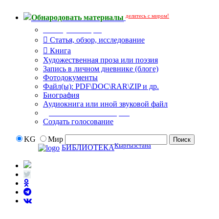
делитесь с миром!
Обнародовать материалы
Тип публикации
Статья, обзор, исследование
Книга
Художественная проза или поэзия
Запись в личном дневнике (блоге)
Фотодокументы
Файл(ы): PDF\DOC\RAR\ZIP и др.
Биография
Аудиокнига или иной звуковой файл
Дополнительные опции:
Создать голосование
KG
Мир
Кыргызстана
БИБЛИОТЕКА