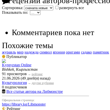
Рецензии авторов-професси
Сортировка:
развернуть все
Показывать по:
Комментариев пока нет
Похожие темы
журавль
мир
надежда
символ
япония
оригами
садако
памятник
Публикатор
Kyrgyzstan Online
Bishkek, Кыргызстан
91 просмотров
→
рейтинг
21.06.2026 (49 дней(я) назад)
Культурология
→
другие рубрики
0 подписчиков
Все статьи автора на Либмонстре
Официальная страница:
https://library.kg/Libmonster
Рейтинг