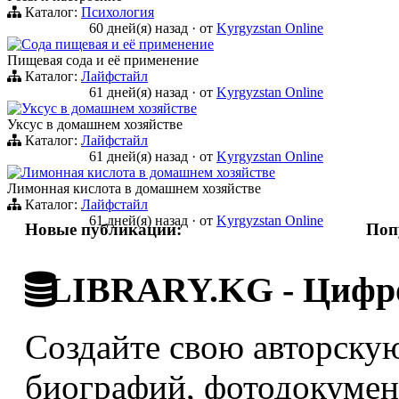
Каталог:
Психология
60 дней(я) назад
·
от
Kyrgyzstan Online
Сода пищевая и её применение
Пищевая сода и её применение
Каталог:
Лайфстайл
61 дней(я) назад
·
от
Kyrgyzstan Online
Уксус в домашнем хозяйстве
Уксус в домашнем хозяйстве
Каталог:
Лайфстайл
61 дней(я) назад
·
от
Kyrgyzstan Online
Лимонная кислота в домашнем хозяйстве
Лимонная кислота в домашнем хозяйстве
Каталог:
Лайфстайл
61 дней(я) назад
·
от
Kyrgyzstan Online
Новые публикации:
Поп
LIBRARY.KG - Цифро
Создайте свою авторскую
биографий, фотодокумент