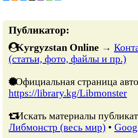
Публикатор:
Kyrgyzstan Online
→
Конт
(статьи, фото, файлы и пр.)
Официальная страница авто
https://library.kg/Libmonster
Искать материалы публикат
Либмонстр (весь мир)
•
Goog