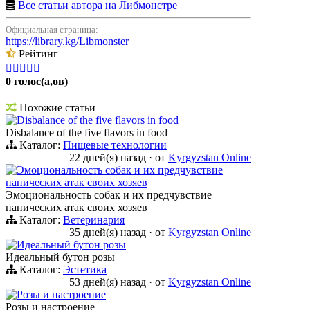
Все статьи автора на Либмонстре
Официальная страница:
https://library.kg/Libmonster
Рейтинг





0 голос(а,ов)
Похожие статьи
Disbalance of the five flavors in food
Disbalance of the five flavors in food
Каталог:
Пищевые технологии
22 дней(я) назад
·
от
Kyrgyzstan Online
Эмоциональность собак и их предчувствие
панических атак своих хозяев
Эмоциональность собак и их предчувствие
панических атак своих хозяев
Каталог:
Ветеринария
35 дней(я) назад
·
от
Kyrgyzstan Online
Идеальный бутон розы
Идеальный бутон розы
Каталог:
Эстетика
53 дней(я) назад
·
от
Kyrgyzstan Online
Розы и настроение
Розы и настроение