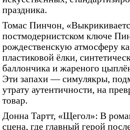
праздника.
Томас Пинчон, «Выкрикивается
постмодернистском ключе Пин
рождественскую атмосферу как
пластиковой ёлки, синтетическ
баллончика и жареного цыплён
Эти запахи — симулякры, под
утрату аутентичности, на пре
товар.
Донна Тартт, «Щегол»: В рома
сцена, где главный герой посл