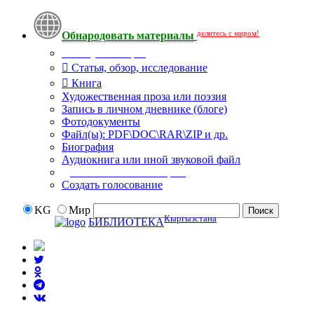
делитесь с миром!
Обнародовать материалы
Тип публикации
Статья, обзор, исследование
Книга
Художественная проза или поэзия
Запись в личном дневнике (блоге)
Фотодокументы
Файл(ы): PDF\DOC\RAR\ZIP и др.
Биография
Аудиокнига или иной звуковой файл
Дополнительные опции:
Создать голосование
KG
Мир
Кыргызстана
БИБЛИОТЕКА