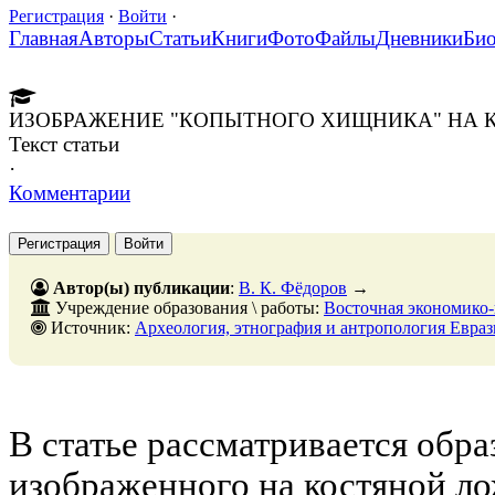
Регистрация
·
Войти
·
Главная
Авторы
Статьи
Книги
Фото
Файлы
Дневники
Би
ИЗОБРАЖЕНИЕ "КОПЫТНОГО ХИЩНИКА" НА К
Текст статьи
·
Комментарии
Регистрация
Войти
Автор(ы) публикации
:
В. К. Фёдоров
→
Учреждение образования \ работы:
Восточная экономико-
Источник:
Археология, этнография и антропология Евразии, № 3, 30 сентябр
В статье рассматривается обр
изображенного на костяной ло