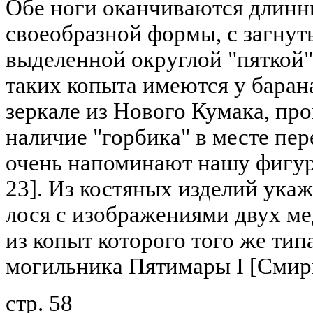
Обе ноги оканчиваются длин
своеобразной формы, с загну
выделенной округлой "пяткой" (
таких копыта имеются у баран
зеркале из Нового Кумака, про
наличие "горбика" в месте пе
очень напоминают нашу фигуру
23]. Из костяных изделий укаж
лося с изображениями двух ме
из копыт которого того же типа,
могильника Пятимары I [Смирн
стр. 58