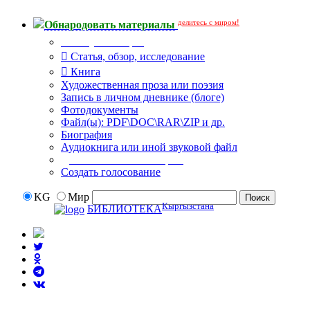
делитесь с миром!
Обнародовать материалы
Тип публикации
Статья, обзор, исследование
Книга
Художественная проза или поэзия
Запись в личном дневнике (блоге)
Фотодокументы
Файл(ы): PDF\DOC\RAR\ZIP и др.
Биография
Аудиокнига или иной звуковой файл
Дополнительные опции:
Создать голосование
KG
Мир
Кыргызстана
БИБЛИОТЕКА