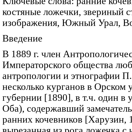
Ключевые слова: ранние кочев
костяные ложечки, звериный с
изображения, Южный Урал, Во
Введение
В 1889 г. член Антропологиче
Императорского общества люб
антропологии и этнографии П.
несколько курганов в Орском 
губернии [1890], в т.ч. один 
Оба), содержавший замечател
ранних кочевников [Харузин, 
вырезанная из рога ложечка с