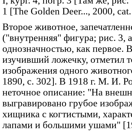
I, кург. 4, погр. 3 [Там же, рис.
1 [The Golden Deer..., 2000, cat. 
Второе животное, запечатленн
("внутренняя" фигура; рис. 3, а
однозначностью, как первое. В
изучивший ложечку, отметил т
изображения одного животного
1890, с. 302]. В 1918 г. М. И. 
неточное описание: "На внеш
выгравировано грубое изобра
хищника с когтистыми, харак
лапами и большими ушами" [191