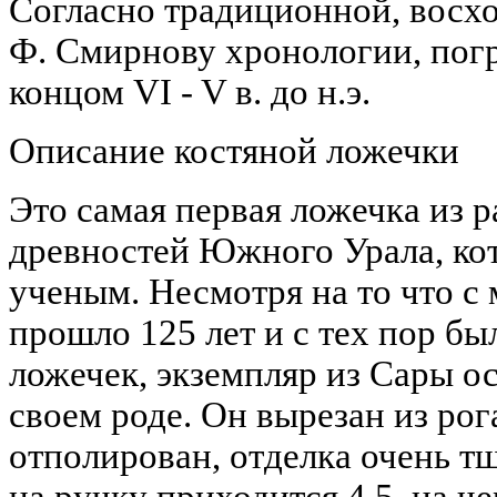
Согласно традиционной, восход
Ф. Смирнову хронологии, пог
концом VI - V в. до н.э.
Описание костяной ложечки
Это самая первая ложечка из 
древностей Южного Урала, кот
ученым. Несмотря на то что с
прошло 125 лет и с тех пор бы
ложечек, экземпляр из Сары о
своем роде. Он вырезан из рог
отполирован, отделка очень тщ
на ручку приходится 4,5, на чер