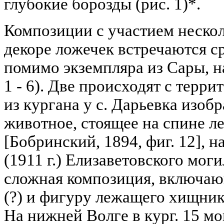
глубокие борозды (рис. 1)*.
Композиции с участием неско
декоре ложечек встречаются с
помимо экземпляра из Сары, на
1 - 6). Две происходят с терр
из кургана у с. Дарьевка изо
животное, стоящее на спине 
[Бобринский, 1894, фиг. 12], на
(1911 г.) Елизаветовского моги
сложная композиция, включаю
(?) и фигуру лежащего хищника
На нижней Волге в кург. 15 м