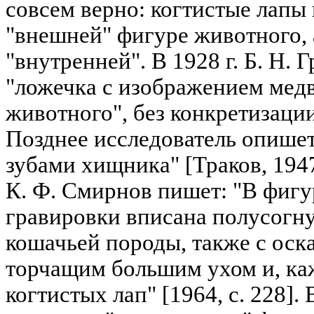
совсем верно: когтистые лапы
"внешней" фигуре животного, 
"внутренней". В 1928 г. Б. Н.
"ложечка с изображением мед
животного", без конкретизации 
Позднее исследователь опишет 
зубами хищника" [Траков, 1947
К. Ф. Смирнов пишет: "В фиг
гравировки вписана полусогн
кошачьей породы, также с оск
торчащим большим ухом и, ка
когтистых лап" [1964, с. 228]. 