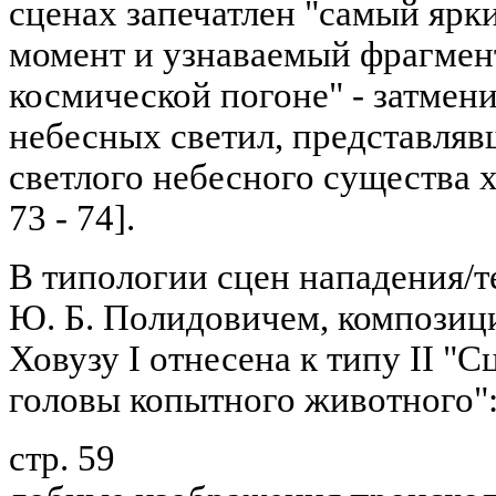
сценах запечатлен "самый яр
момент и узнаваемый фрагмент
космической погоне" - затмени
небесных светил, представляв
светлого небесного существа 
73 - 74].
В типологии сцен нападения/т
Ю. Б. Полидовичем, композици
Ховузу I отнесена к типу II "
головы копытного животного":
стр. 59