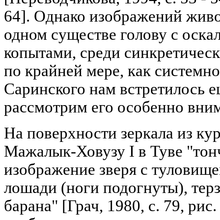
64]. Однако изображений жив
одном существе голову с оска
копытами, среди синкретическ
по крайней мере, как системн
Саринского нам встретилось е
рассмотрим его особенно вним
На поверхности зеркала из кур
Мажалык-Ховузу I в Туве "то
изображение зверя с туловище
лошади (ноги подогнуты), тер
барана" [Грач, 1980, с. 79, рис. 