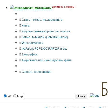
делитесь с миром!
Обнародовать материалы
Тип публикации
Статья, обзор, исследование
Книга
Художественная проза или поэзия
Запись в личном дневнике (блоге)
Фотодокументы
Файл(ы): PDF\DOC\RAR\ZIP и др.
Биография
Аудиокнига или иной звуковой файл
Дополнительные опции:
Создать голосование
KG
Мир