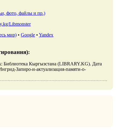
и, фото, файлы и пр.)
ary.kg/Libmonster
есь мир)
•
Google
•
Yandex
тирования):
ек: Библиотека Кыргызстана (LIBRARY.KG). Дата
iew/Ингрид-Запиро-и-актуализация-памяти-о-