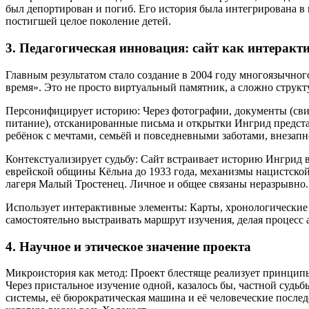
был депортирован и погиб. Его история была интегрирована в 
постигшей целое поколение детей.
3. Педагогическая инновация: сайт как интерак
Главным результатом стало создание в 2004 году многоязычног
время». Это не просто виртуальный памятник, а сложно структ
Персонифицирует историю: Через фотографии, документы (сви
питание), отсканированные письма и открытки Ингрид предстаё
ребёнок с мечтами, семьёй и повседневными заботами, внезап
Контекстуализирует судьбу: Сайт встраивает историю Ингрид 
еврейской общины Кёльна до 1933 года, механизмы нацистской
лагеря Малый Тростенец. Личное и общее связаны неразрывно.
Использует интерактивные элементы: Карты, хронологические 
самостоятельно выстраивать маршрут изучения, делая процесс
4. Научное и этическое значение проекта
Микроистория как метод: Проект блестяще реализует принцип
Через пристальное изучение одной, казалось бы, частной суд
системы, её бюрократическая машина и её человеческие послед