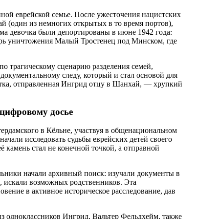
нной еврейской семье. После ужесточения нацистских
ай (один из немногих открытых в то время портов),
ама девочка были депортированы в июне 1942 года:
лагерь уничтожения Малый Тростенец под Минском, где
по трагическому сценарию разделения семей,
окументальному следу, который и стал основой для
ытка, отправленная Ингрид отцу в Шанхай, — хрупкий
 цифровому досье
тердамского в Кёльне, участвуя в общенациональном
 начали исследовать судьбы еврейских детей своего
 камень стал не конечной точкой, а отправной
ьники начали архивный поиск: изучали документы в
, искали возможных родственников. Эта
овение в активное историческое расследование, дав
из одноклассников Ингрид, Вальтер Фельдхейм, также