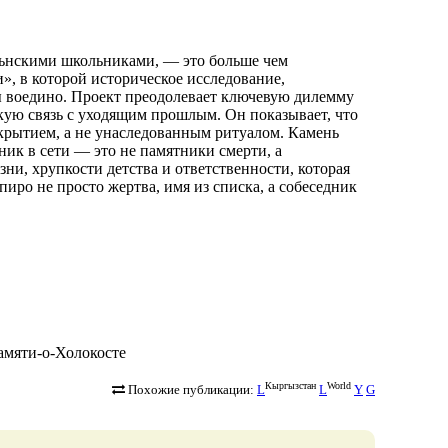
льнскими школьниками, — это больше чем
, в которой историческое исследование,
ы воедино. Проект преодолевает ключевую дилемму
кую связь с уходящим прошлым. Он показывает, что
ткрытием, а не унаследованным ритуалом. Камень
ик в сети — это не памятники смерти, а
ни, хрупкости детства и ответственности, которая
иро не просто жертва, имя из списка, а собеседник
-памяти-о-Холокосте
Кыргызстан
World
Похожие публикации:
L
L
Y
G