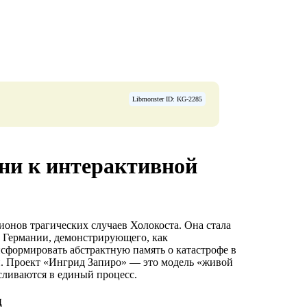
Libmonster ID: KG-2285
ени к интерактивной
ионов трагических случаев Холокоста. Она стала
в Германии, демонстрирующего, как
сформировать абстрактную память о катастрофе в
. Проект «Ингрид Запиро» — это модель «живой
сливаются в единый процесс.
д