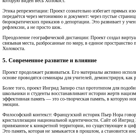
которую виден весь Холокост.
Этика репрезентации: Проект сознательно избегает прямых из
передаётся через метонимию и документ: через пустые страниц
бюрократических приказов о депортации. Это развивает у уче
рефлексии, а не просто шок.
Преодоление географической дистанции: Проект создал вирт
связывая места, разбросанные по миру, в единое пространство 
Холокоста.
5. Современное развитие и влияние
Проект продолжает развиваться. Его материалы активно исполь
основе проводятся семинары для учителей, демонстрируя, как 
Более того, проект Ингрид Запиро стал прототипом для подобн
школьники и студенты восстанавливают истории жертв нацизма 
эффективная память — это со-творческая память, в которую но
эмоции.
Философский контекст: Французский историк Пьер Нора говорил
кристаллизации национальной идентичности. Сайт об Ингрид 
привязанное к конкретной территории, но существующее в циф
Это память, которая не замыкается в прошлом, а становится ин