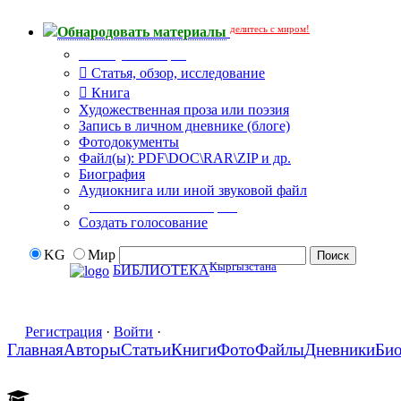
делитесь с миром!
Обнародовать материалы
Тип публикации
Статья, обзор, исследование
Книга
Художественная проза или поэзия
Запись в личном дневнике (блоге)
Фотодокументы
Файл(ы): PDF\DOC\RAR\ZIP и др.
Биография
Аудиокнига или иной звуковой файл
Дополнительные опции:
Создать голосование
KG
Мир
Кыргызстана
БИБЛИОТЕКА
Регистрация
·
Войти
·
Главная
Авторы
Статьи
Книги
Фото
Файлы
Дневники
Би