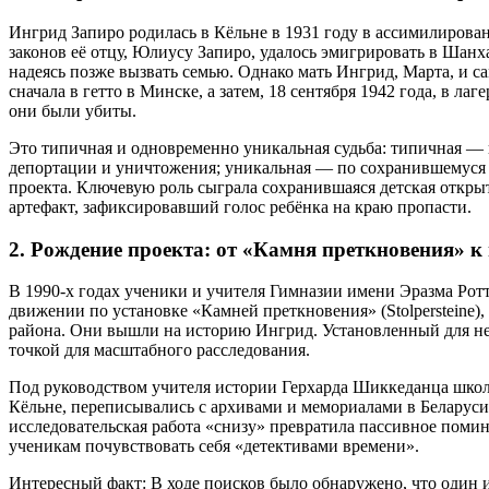
Ингрид Запиро родилась в Кёльне в 1931 году в ассимилирова
законов её отцу, Юлиусу Запиро, удалось эмигрировать в Шанх
надеясь позже вызвать семью. Однако мать Ингрид, Марта, и с
сначала в гетто в Минске, а затем, 18 сентября 1942 года, в 
они были убиты.
Это типичная и одновременно уникальная судьба: типичная — 
депортации и уничтожения; уникальная — по сохранившемуся д
проекта. Ключевую роль сыграла сохранившаяся детская откр
артефакт, зафиксировавший голос ребёнка на краю пропасти.
2. Рождение проекта: от «Камня преткновения» к
В 1990-х годах ученики и учителя Гимназии имени Эразма Рот
движении по установке «Камней преткновения» (Stolpersteine),
района. Они вышли на историю Ингрид. Установленный для неё
точкой для масштабного расследования.
Под руководством учителя истории Герхарда Шиккеданца школ
Кёльне, переписывались с архивами и мемориалами в Беларуси
исследовательская работа «снизу» превратила пассивное помин
ученикам почувствовать себя «детективами времени».
Интересный факт: В ходе поисков было обнаружено, что один 