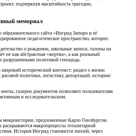
проект, подчеркнув масштабность трагедии,
тивный мемориал
о образовательного сайта «Ингрид Запиро и её
урированное педагогическое пространство, которое:
детельство о рождении, школьные записи, талоны на
т не как абстрактная «жертва», а как реальный
но разрушенными политикой геноцида.
в широкий исторический контекст: раздел о жизни
 расовой политики, логистику депортаций, историю
ленты, галереи документов позволяют пользователям
 активным и исследовательским.
ы микроистории, предложенные Карло Гинзбургом.
ьбы раскрываются макропроцессы тоталитарной
ствия. История Ингрид становится линзой, через