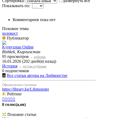
Сортировка:
развернуть все
Показывать по:
Комментариев пока нет
Похожие темы
холокост
Публикатор
Kyrgyzstan Online
Bishkek, Кыргызстан
95 просмотров
→
рейтинг
16.01.2026 (202 дней(я) назад)
История
→
другие рубрики
0 подписчиков
Все статьи автора на Либмонстре
Официальная страница:
https://library.kg/Libmonster
Рейтинг





0 голос(а,ов)
Похожие статьи