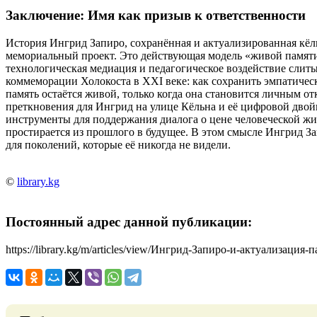
Заключение: Имя как призыв к ответственности
История Ингрид Запиро, сохранённая и актуализированная кё
мемориальный проект. Это действующая модель «живой памяти»
технологическая медиация и педагогическое воздействие слит
коммеморации Холокоста в XXI веке: как сохранить эмпатичес
память остаётся живой, только когда она становится личным о
преткновения для Ингрид на улице Кёльна и её цифровой двойн
инструменты для поддержания диалога о цене человеческой жиз
простирается из прошлого в будущее. В этом смысле Ингрид Зап
для поколений, которые её никогда не видели.
©
library.kg
Постоянный адрес данной публикации:
https://library.kg/m/articles/view/Ингрид-Запиро-и-актуализация