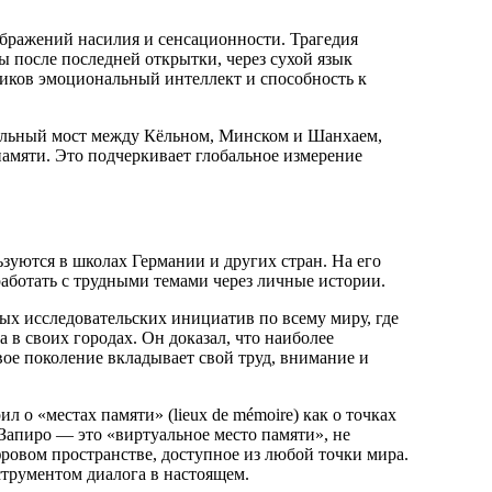
ображений насилия и сенсационности. Трагедия
ы после последней открытки, через сухой язык
ников эмоциональный интеллект и способность к
уальный мост между Кёльном, Минском и Шанхаем,
памяти. Это подчеркивает глобальное измерение
зуются в школах Германии и других стран. На его
работать с трудными темами через личные истории.
ых исследовательских инициатив по всему миру, где
в своих городах. Он доказал, что наиболее
вое поколение вкладывает свой труд, внимание и
 о «местах памяти» (lieux de mémoire) как о точках
Запиро — это «виртуальное место памяти», не
ровом пространстве, доступное из любой точки мира.
струментом диалога в настоящем.