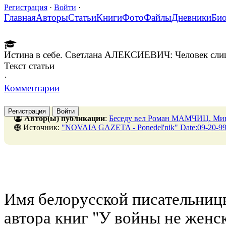
Регистрация
·
Войти
·
Главная
Авторы
Статьи
Книги
Фото
Файлы
Дневники
Би
Истина в себе. Светлана АЛЕКСИЕВИЧ: Человек сл
Текст статьи
·
Комментарии
Регистрация
Войти
Автор(ы) публикации
:
Беседу вел Роман МАМЧИЦ. Ми
Источник:
"NOVAIA GAZETA - Ponedel'nik" Date:09-20-9
Имя белорусской писательниц
автора книг "У войны не женс