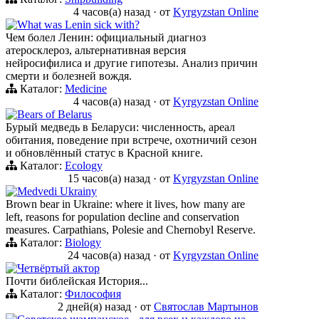
4 часов(а) назад
·
от
Kyrgyzstan Online
What was Lenin sick with?
Чем болел Ленин: официальный диагноз
атеросклероз, альтернативная версия
нейросифилиса и другие гипотезы. Анализ причин
смерти и болезней вождя.
Каталог:
Medicine
4 часов(а) назад
·
от
Kyrgyzstan Online
Bears of Belarus
Бурый медведь в Беларуси: численность, ареал
обитания, поведение при встрече, охотничий сезон
и обновлённый статус в Красной книге.
Каталог:
Ecology
15 часов(а) назад
·
от
Kyrgyzstan Online
Medvedi Ukrainy
Brown bear in Ukraine: where it lives, how many are
left, reasons for population decline and conservation
measures. Carpathians, Polesie and Chernobyl Reserve.
Каталог:
Biology
24 часов(а) назад
·
от
Kyrgyzstan Online
Четвёртый актор
Почти библейская История...
Каталог:
Философия
2 дней(я) назад
·
от
Святослав Мартынов