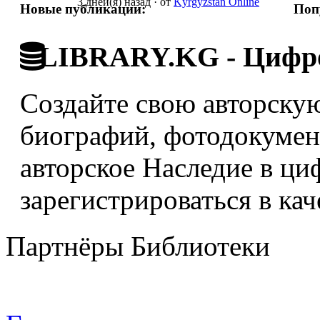
3 дней(я) назад
·
от
Kyrgyzstan Online
Новые публикации:
Поп
LIBRARY.KG - Цифро
Создайте свою авторскую
биографий, фотодокумент
авторское Наследие в ци
зарегистрироваться в кач
Партнёры Библиотеки