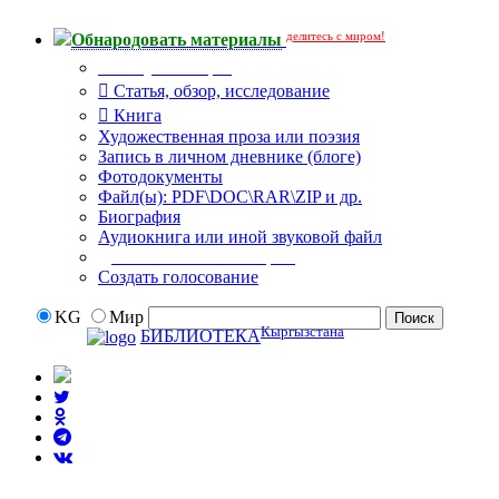
делитесь с миром!
Обнародовать материалы
Тип публикации
Статья, обзор, исследование
Книга
Художественная проза или поэзия
Запись в личном дневнике (блоге)
Фотодокументы
Файл(ы): PDF\DOC\RAR\ZIP и др.
Биография
Аудиокнига или иной звуковой файл
Дополнительные опции:
Создать голосование
KG
Мир
Кыргызстана
БИБЛИОТЕКА