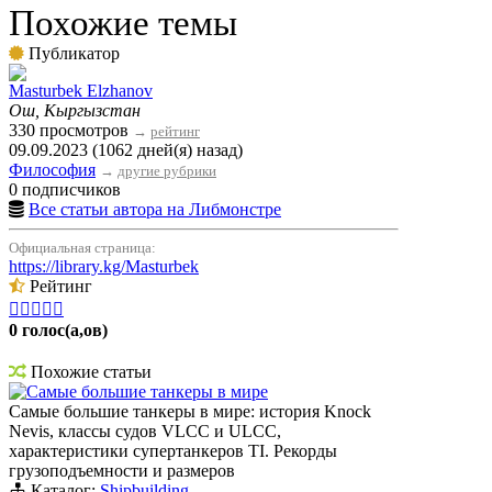
Похожие темы
Публикатор
Masturbek Elzhanov
Ош, Кыргызстан
330 просмотров
→
рейтинг
09.09.2023 (1062 дней(я) назад)
Философия
→
другие рубрики
0 подписчиков
Все статьи автора на Либмонстре
Официальная страница:
https://library.kg/Masturbek
Рейтинг





0 голос(а,ов)
Похожие статьи
Самые большие танкеры в мире
Самые большие танкеры в мире: история Knock
Nevis, классы судов VLCC и ULCC,
характеристики супертанкеров TI. Рекорды
грузоподъемности и размеров
Каталог:
Shipbuilding