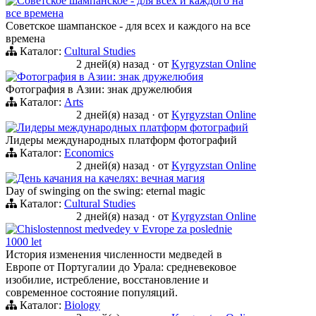
Советское шампанское - для всех и каждого на
все времена
Советское шампанское - для всех и каждого на все
времена
Каталог:
Cultural Studies
2 дней(я) назад
·
от
Kyrgyzstan Online
Фотография в Азии: знак дружелюбия
Фотография в Азии: знак дружелюбия
Каталог:
Arts
2 дней(я) назад
·
от
Kyrgyzstan Online
Лидеры международных платформ фотографий
Лидеры международных платформ фотографий
Каталог:
Economics
2 дней(я) назад
·
от
Kyrgyzstan Online
День качания на качелях: вечная магия
Day of swinging on the swing: eternal magic
Каталог:
Cultural Studies
2 дней(я) назад
·
от
Kyrgyzstan Online
Chislostennost medvedey v Evrope za poslednie
1000 let
История изменения численности медведей в
Европе от Португалии до Урала: средневековое
изобилие, истребление, восстановление и
современное состояние популяций.
Каталог:
Biology