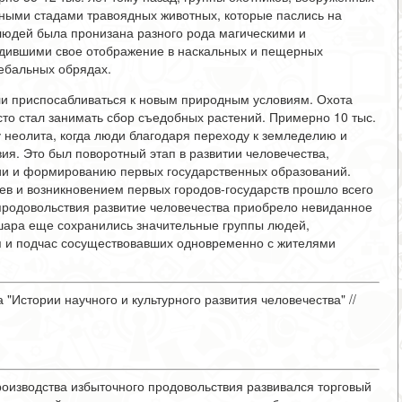
ными стадами травоядных животных, которые паслись на
х людей была пронизана разного рода магическими и
дившими свое отображение в наскальных и пещерных
ребальных обрядах.
ли приспосабливаться к новым природным условиям. Охота
то стал занимать сбор съедобных растений. Примерно 10 тыс.
 неолита, когда люди благодаря переходу к земледелию и
ия. Это был поворотный этап в развитии человечества,
ии и формированию первых государственных образований.
в и возникновением первых городов-государств прошло всего
а продовольствия развитие человечества приобрело невиданное
 шара еще сохранились значительные группы людей,
я и подчас сосуществовавших одновременно с жителями
ма "Истории научного и культурного развития человечества" //
роизводства избыточного продовольствия развивался торговый