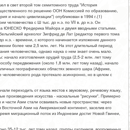
шел в свет второй том семитомного труда "История
осуществленного по решению ООН Комиссией по образованию,
ия и начало цивилизации") опубликован в 1994 г.(1)
 человечества с Ш тыс. до н.э. по VII в. до н.э. Он
ора ЮНЕСКО Фредерика Майора и двумя вводными статьями.
 бельгийский археолог Зигфрид де Лат (редактор первого тома
 до н.э. - времени, с которого начинается изложение данного
жении более чем 2,5 млн. лет. На этот длительный период
ния человечества, однако наука о нем знает очень мало.
: начало изготовления орудий труда (2,5-2 млн. лет тому
особу передвижения (около 1,8 млн. лет тому назад), начало
различных географических областях земного шара (Африке,
е человеческого рода протекало асинхронно, но в целом с
чали переходить от языка жестов к звуковому, речевому языку,
вые произведения искусства - наскальные "рисунки". Примерно
 и части Азии стали осваивать новые пространства: через
з Восточной Азии на Американский континент, заселив его
время миграционный поток из Индонезии достиг Новой Гвинеи,
но 35-12 тыс. лет тому назад, группы охотников, вооруженных