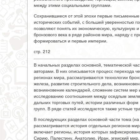
между этими социальными группами.
Сохранившиеся от этой эпохи первые письменные 
исторических событий, с большей уверенностью го
позволяют понять их экономическую, культурную и
бронзового века в ряде районов мира, наряду с 
формироваться и первые империи.
стр. 212
В начальных разделах основной, тематической ча
авторами. В них описывается процесс перехода че
регионах мира, рассматриваются технологии бронз
железа, развитие строительного дела, возникнове
возникновение календарей, сложение систем мер 
исследованию соотношения между оседлым земле
дальних торговых путей, истории различных форм
групп. В ряде статей исследуются также устные тра
В последующих разделах основной части тома (на 
рассматривается история отдельных регионов мира 
включает регионы, история которых зафиксирован
Сирию, Палестину, Анатолию, Иран, эгеиский мир,