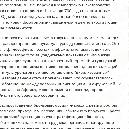
я революция", т.е. переход к земледелию и скотоводству,
ствия, то период от III тыс. до 700 г. до н.э. некоторые
 Однако на взгляд указанных авторов более правильно
, т.е. новой формой жизни, мышления и деятельности людей.
ие письменности.
акже различных типов счета открыло новые пути не только для
я распространения науки, культуры, духовности и морали. Это
ся с философией, поэзией, мифами, законами людей того
териалы второго тома убедительно показывают, что между
ивилизации существовал оживленный торговый и культурный
 удар по сторонникам противопоставления одних цивилизаций
сти культурологов противопоставлению "цивилизованных"
. Авторы данной статьи подчеркивают, что осуществлялось
ое обогащение между первыми цивилизациями и окружавшей их
 остальная Африка, Месопотамия и ее соседи, города
итай и его северные соседи и т.д.
 распространения бронзовых орудий -наряду с резким ростом
 ремесле, приведшем к созданию избыточного продукта и росту
ают дальнейшую социальную стратификацию общества,
бственников на землю, на рудники, организаторов крупного
рецов, возникновение государства, регулировавшего отношения