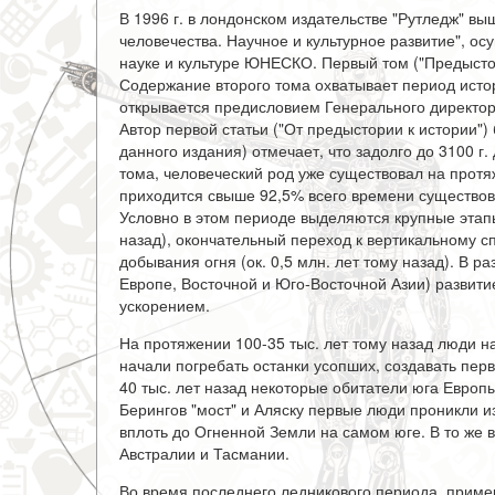
В 1996 г. в лондонском издательстве "Рутледж" вы
человечества. Научное и культурное развитие", 
науке и культуре ЮНЕСКО. Первый том ("Предыстор
Содержание второго тома охватывает период истории
открывается предисловием Генерального директ
Автор первой статьи ("От предыстории к истории")
данного издания) отмечает, что задолго до 3100 г.
тома, человеческий род уже существовал на протя
приходится свыше 92,5% всего времени существова
Условно в этом периоде выделяются крупные этапы
назад), окончательный переход к вертикальному сп
добывания огня (ок. 0,5 млн. лет тому назад). В 
Европе, Восточной и Юго-Восточной Азии) развити
ускорением.
На протяжении 100-35 тыс. лет тому назад люди на
начали погребать останки усопших, создавать пер
40 тыс. лет назад некоторые обитатели юга Европы
Берингов "мост" и Аляску первые люди проникли и
вплоть до Огненной Земли на самом юге. В то же 
Австралии и Тасмании.
Во время последнего ледникового периода, пример