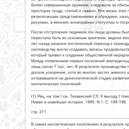
более совершенным оружием, следовали за обиль
просторах тундр, степей и саванн. Вся жизнь эти
религиозными представлениями и обрядами, нахо
рисунках, в женских зооморфных статуэтках и пог
После отступления ледников эти люди должны бы
перестала быть их основным занятием, видное мес
лет назад начался постепенный переход к периоду
скотоводству могли создавать запасы продовольств
который привел к созданию общественной иерарх
Между появлением первых поселений земледельце
лишь около 7 тыс. лет. В результате производств
доселе ускорение, хотя во многих частях земного
остававшихся на донеолитической стадии развити
неолитических поселений.
(1) Рец. на том I см. Тихвинский СЛ. К выходу I то
Новая и новейшая история. 1995. N 1. С. 195-198.
стр. 211
В самих неолитических поселениях в результате п