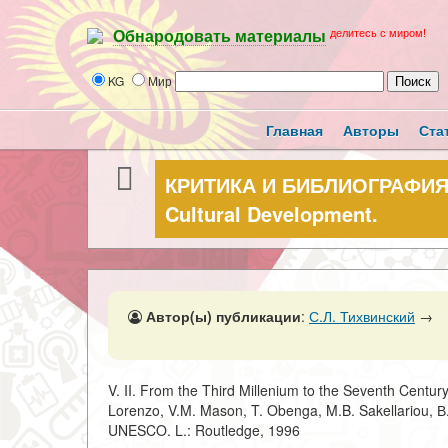
делитесь с миром!
Обнародовать материалы
KG
Мир
Главная
Авторы
Ста
КРИТИКА И БИБЛИОГРАФИЯ. Hi
Cultural Development.
Автор(ы) публикации
:
С.Л. Тихвинский
→
V. II. From the Third Millenium to the Seventh Centur
Lorenzo, V.M. Mason, T. Obenga, M.B. Sakellariou, 
UNESCO. L.: Routledge, 1996