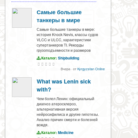
Самые большие
танкеры в мире
Самые большие танкеры в мире:
история Knock Nevis, классы судов
VLCC и ULCC, характеристики
супертанкеров TI. Рекорды
грузоподъемности и размеров
Каталог:
Shipbuilding
Вчера
·
от
Kyrgyzstan Online
What was Lenin sick
with?
Чем болел Ленин: официальный
диагноз атеросклероз,
альтернативная версия
нейросифилиса и другие гипотезы.
Анализ причин смерти и болезней
вождя.
Каталог:
Medicine