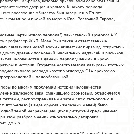
авителей и жрецов, которые присваивали себе эти излишки,
троительство дворцов и храмов. К началу периода,
ьного расслоения общества был завершен в Египте,
гейском мире и в какой-то мере в Юго- Восточной Европе,
новные черты нового периода") пакистанский археолог А.Х.
ту профессор Ж.-П. Моэн (они также и ответственные
ых памятников новой эпохи - египетских пирамид, открытых и
и других древних поселений, наскальных надписей и рисунков,
азвития человечества в данный период учеными широко
ратуры и истории. Открытие нового метода датировки костных
 радиоактивного распада изотопа углерода С14 произвело
дрохронологией и палеоботаникой.
споры по многим проблемам истории человечества
пление железного века, сменившего бронзовый, объясняется
а хеттами, распространившими затем свою технологию в
ют, что железо (в виде оружия - железных мечей) было
е одной темой непрекращающихся дискуссий среди ученых
ри этом разброс мнений относительно датировки
ыс. до н.э.
ва, о которой речь шла в первом томе "Истории", была, по