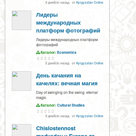
3 дней(я) назад
·
от
Kyrgyzstan Online
Лидеры
международных
платформ фотографий
Лидеры международных платформ
фотографий
Каталог:
Economics
3 дней(я) назад
·
от
Kyrgyzstan Online
День качания на
качелях: вечная магия
Day of swinging on the swing: eternal
magic
Каталог:
Cultural Studies
3 дней(я) назад
·
от
Kyrgyzstan Online
Chislostennost