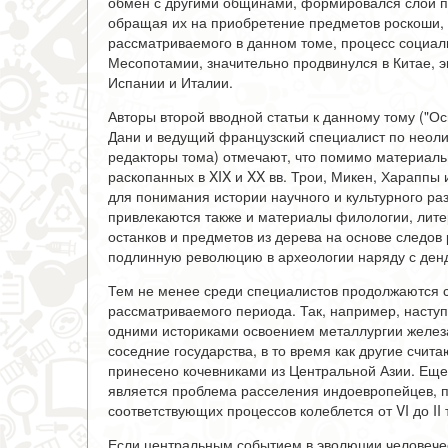
обмен с другими общинами, формировался слой пр
обращая их на приобретение предметов роскоши, с
рассматриваемого в данном томе, процесс социал
Месопотамии, значительно продвинулся в Китае, э
Испании и Италии.
Авторы второй вводной статьи к данному тому ("Ос
Дани и ведущий французский специалист по неоли
редакторы тома) отмечают, что помимо материальн
раскопанных в XIX и XX вв. Трои, Микен, Хараппы 
для понимания истории научного и культурного р
привлекаются также и материалы филологии, лите
останков и предметов из дерева на основе следов
подлинную революцию в археологии наряду с ден
Тем не менее среди специалистов продолжаются 
рассматриваемого периода. Так, например, насту
одними историками освоением металлургии желез
соседние государства, в то время как другие счита
принесено кочевниками из Центральной Азии. Ещ
является проблема расселения индоевропейцев, п
соответствующих процессов колеблется от VI до II т
Если центральным событием в эволюции человечест