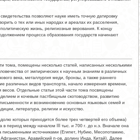
свидетельства позволяют науке иметь точную датировку
ворить о тех или иных народах и ареалах их расселения,
 политическую жизнь, религиозные верования. К концу
продолжением процесса образования государств начинают
сти тома, помещены несколько статей, написанных несколькими
ловечества от эмпирических к научным знаниям в различных
ового века, металлургия меди, бронзы, а также раннего
ние различных видов транспорта, начало измерения времени,
и весов. Отдельные статьи этой части тома посвящены
делием и кочевым пастбищным скотоводством, развитию
 письменности и возникновению основных языковых семей и
диции, литература, религии и искусство.
долю которых приходится более трех четвертей его объема)
в период между началом III тыс. и 700 г. до н.э. Вначале она
а письменными источниками (Египет, Нубию, Месопотамию,
 Афганистан, Аравийский п-ов, долину Инда, Китай). Далее