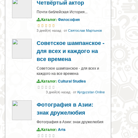
Четвёртый актор
Почти библейская История...
Каталог:
Философия
3 дней(я) назад
·
от
Святослав Мартынов
Советское шампанское -
для всех и каждого на
все времена
Советское шампанское - для всех и
каждого на все времена
Каталог:
Cultural Studies
3 дней(я) назад
·
от
Kyrgyzstan Online
Фотография в Азии:
знак дружелюбия
Фотография в Азии: знак дружелюбия
Каталог:
Arts