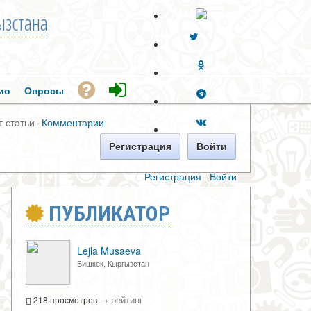
зстана
ио
Опросы
т статьи
·
Комментарии
Регистрация
Войти
Регистрация
·
Войти
ПУБЛИКАТОР
Lejla Musaeva
Бишкек, Кыргызстан
→
рейтинг
218 просмотров