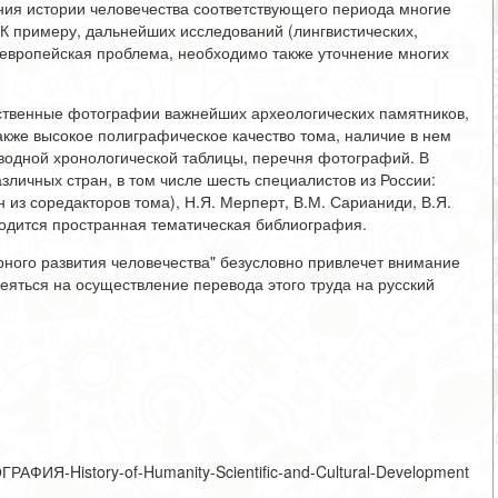
ния истории человечества соответствующего периода многие
 К примеру, дальнейших исследований (лингвистических,
оевропейская проблема, необходимо также уточнение многих
твенные фотографии важнейших археологических памятников,
также высокое полиграфическое качество тома, наличие в нем
сводной хронологической таблицы, перечня фотографий. В
зличных стран, в том числе шесть специалистов из России:
н из соредакторов тома), Н.Я. Мерперт, В.М. Сарианиди, В.Я.
иводится пространная тематическая библиография.
урного развития человечества" безусловно привлечет внимание
еяться на осуществление перевода этого труда на русский
ОГРАФИЯ-History-of-Humanity-Scientific-and-Cultural-Development