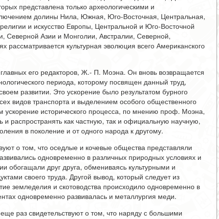
торых представлена только археологическими и
ключением долины Нила, Южная, Юго-Восточная, Центральная,
 религии и искусство Европы, Центральной и Юго-Восточной
ии, Северной Азии и Монголии, Австралии, Северной,
ях рассматривается культурная эволюция всего Американского
главных его редакторов, Ж.- П. Моэна. Он вновь возвращается
онологического периода, которому посвящен данный труд,
своем развитии. Это ускорение было результатом бурного
всех видов транспорта и выделением особого общественного
м ускорение исторического процесса, по мнению проф. Моэна,
ь и распространять как частную, так и официальную научную,
ления в поколение и от одного народа к другому.
вуют о том, что оседлые и кочевые общества представляли
развивались одновременно в различных природных условиях и
ии обогащали друг друга, обмениваясь культурными и
ктами своего труда. Другой вывод, который следует из
витие земледелия и скотоводства происходило одновременно в
нентах одновременно развивалась и металлургия меди.
ще раз свидетельствуют о том, что наряду с большими