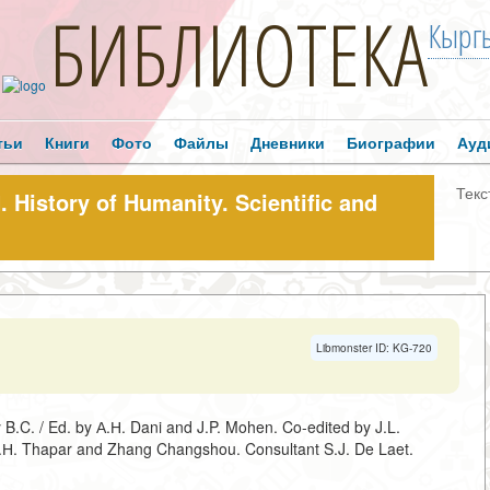
БИБЛИОТЕКА
Кыргы
тьи
Книги
Фото
Файлы
Дневники
Биографии
Ауд
Текс
story of Humanity. Scientific and
Libmonster ID: KG-720
y B.C. / Ed. by А.Н. Dani and J.P. Mohen. Co-edited by J.L.
В.Н. Thapar and Zhang Changshou. Consultant S.J. De Laet.