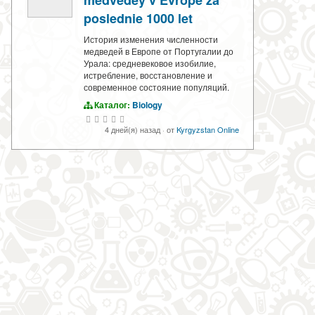
medvedey v Evrope za
poslednie 1000 let
История изменения численности
медведей в Европе от Португалии до
Урала: средневековое изобилие,
истребление, восстановление и
современное состояние популяций.
Каталог:
Biology
4 дней(я) назад
·
от
Kyrgyzstan Online