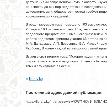
достижениями современной науки в области изуче
ее аспекты до сих пор недостаточно исследованы.
археологических, общеисторических) требует инд
хронологических сведений.
В рецензируемом томе помещено 103 высококачес
29 карт и 169 рисунков и схем. Следует отметить 
подробного предметного и именного указателей, 
работе над томом приняли участие 63 автора из ра
М.А. Дандамаев, А.П. Деревянко, В.А. Массой (оди
Якобсон., В конце каждой из авторских статей пр
Выход в свет второго тома "История науки и культ
широкой читательской аудитории. Хотелось бы над
язык и его издание в России.
©
library.kg
Постоянный адрес данной публикации:
https://library.kg/m/articles/view/КРИТИКА-И-БИБЛИ