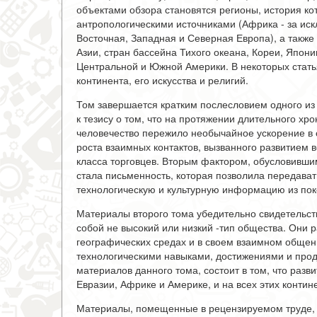
объектами обзора становятся регионы, история ко
антропологическими источниками (Африка - за ис
Восточная, Западная и Северная Европа), а также
Азии, стран бассейна Тихого океана, Кореи, Япон
Центральной и Южной Америки. В некоторых стать
континента, его искусства и религий.
Том завершается кратким послесловием одного из 
к тезису о том, что на протяжении длительного хр
человечество пережило необычайное ускорение в 
роста взаимных контактов, вызванного развитием 
класса торговцев. Вторым фактором, обусловивши
стала письменность, которая позволила передават
технологическую и культурную информацию из поко
Материалы второго тома убедительно свидетельст
собой не высокий или низкий -тип общества. Они 
географических средах и в своем взаимном общен
технологическими навыками, достижениями и проду
материалов данного тома, состоит в том, что раз
Евразии, Африке и Америке, и на всех этих конти
Материалы, помещенные в рецензируемом труде, е