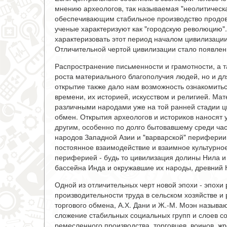
мнению археологов, так называемая "неолитическа
обеспечивающим стабильное производство продоволь
ученые характеризуют как "городскую революцию".
характеризовать этот период началом цивилизации
Отличительной чертой цивилизации стало появлен
Распространение письменности и грамотности, а т
роста материального благополучия людей, но и дл
открытие также дало нам возможность ознакомить
времени, их историей, искусством и религией. Ма
различными народами уже на той ранней стадии ц
обмен. Открытия археологов и историков наносят
другим, особенно по долго бытовавшему среди ча
народов Западной Азии и "варварской" периферии
постоянное взаимодействие и взаимное культурн
периферией - будь то цивилизация долины Нила и
бассейна Инда и окружавшие их народы, древний К
Одной из отличительных черт новой эпохи - эпохи
производительности труда в сельском хозяйстве и
торгового обмена, А.Х. Дани и Ж.-М. Моэн назыв
сложение стабильных социальных групп и слоев со
ремесленного производства, торговцев, воинов, ж