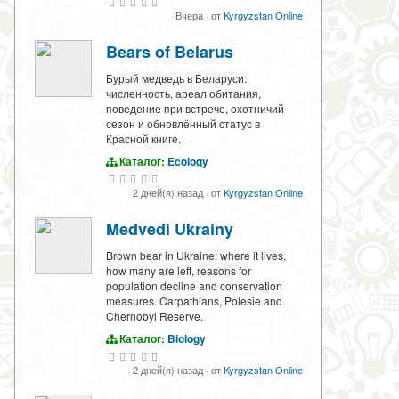
Вчера
·
от
Kyrgyzstan Online
Bears of Belarus
Бурый медведь в Беларуси:
численность, ареал обитания,
поведение при встрече, охотничий
сезон и обновлённый статус в
Красной книге.
Каталог:
Ecology
2 дней(я) назад
·
от
Kyrgyzstan Online
Medvedi Ukrainy
Brown bear in Ukraine: where it lives,
how many are left, reasons for
population decline and conservation
measures. Carpathians, Polesie and
Chernobyl Reserve.
Каталог:
Biology
2 дней(я) назад
·
от
Kyrgyzstan Online