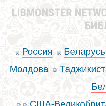
LIBMONSTER NETW
БИБ
Россия
Беларусь
Молдова
Таджикист
Бе
США-Великобрит