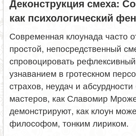
Деконструкция смеха: С
как психологический фе
Современная клоунада часто о
простой, непосредственный см
спровоцировать рефлексивный
узнаванием в гротескном перс
страхов, неудач и абсурдности
мастеров, как Славомир Мроже
демонстрируют, как клоун може
философом, тонким лириком.