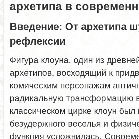
архетипа в современн
Введение: От архетипа ш
рефлексии
Фигура клоуна, один из древне
архетипов, восходящий к прид
комическим персонажам античн
радикальную трансформацию в 
классическом цирке клоун был
безудержного веселья и физичес
функция усложнилась. Соврем