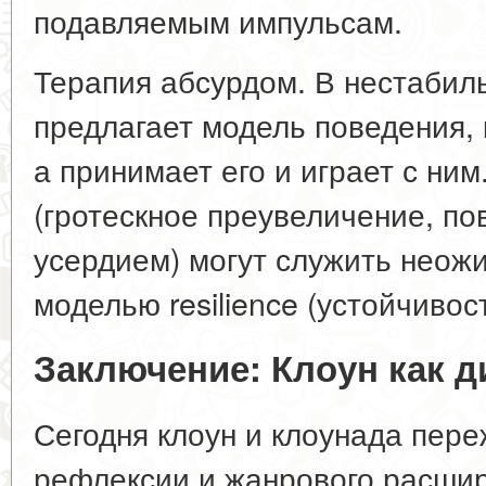
подавляемым импульсам.
Терапия абсурдом. В нестабил
предлагает модель поведения, 
а принимает его и играет с ним
(гротескное преувеличение, п
усердием) могут служить неож
моделью resilience (устойчивост
Заключение: Клоун как д
Сегодня клоун и клоунада пер
рефлексии и жанрового расшир