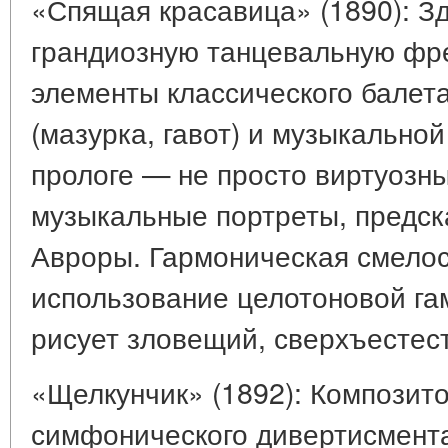
«Спящая красавица» (1890): З
грандиозную танцевальную фр
элементы классического балет
(мазурка, гавот) и музыкальной
прологе — не просто виртуозн
музыкальные портреты, предс
Авроры. Гармоническая смелос
использование целотоновой га
рисует зловещий, сверхъестес
«Щелкунчик» (1892): Композит
симфонического дивертисмент