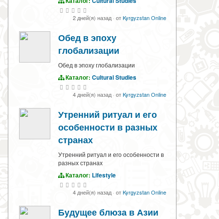
Каталог:
Cultural Studies
2 дней(я) назад
·
от
Kyrgyzstan Online
Обед в эпоху
глобализации
Обед в эпоху глобализации
Каталог:
Cultural Studies
4 дней(я) назад
·
от
Kyrgyzstan Online
Утренний ритуал и его
особенности в разных
странах
Утренний ритуал и его особенности в
разных странах
Каталог:
Lifestyle
4 дней(я) назад
·
от
Kyrgyzstan Online
Будущее блюза в Азии