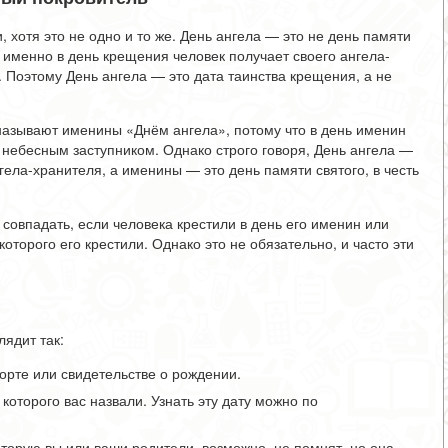
, хотя это не одно и то же. День ангела — это не день памяти
о именно в день крещения человек получает своего ангела-
. Поэтому День ангела — это дата таинства крещения, а не
 называют именины «Днём ангела», потому что в день именин
я небесным заступником. Однако строго говоря, День ангела —
нгела-хранителя, а именины — это день памяти святого, в честь
совпадать, если человека крестили в день его именин или
которого его крестили. Однако это не обязательно, и часто эти
ядит так:
орте или свидетельстве о рождении.
которого вас назвали. Узнать эту дату можно по
оторую вы или ваши родители, возможно, не помнят, но она