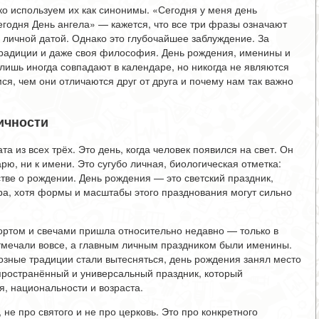
о используем их как синонимы. «Сегодня у меня день
годня День ангела» — кажется, что все три фразы означают
го личной датой. Однако это глубочайшее заблуждение. За
 традиции и даже своя философия. День рождения, именины и
 лишь иногда совпадают в календаре, но никогда не являются
я, чем они отличаются друг от друга и почему нам так важно
ичности
а из всех трёх. Это день, когда человек появился на свет. Он
рю, ни к имени. Это сугубо личная, биологическая отметка:
стве о рождении. День рождения — это светский праздник,
ра, хотя формы и масштабы этого празднования могут сильно
тортом и свечами пришла относительно недавно — только в
отмечали вовсе, а главным личным праздником были именины.
иозные традиции стали вытесняться, день рождения занял место
пространённый и универсальный праздник, который
, национальности и возраста.
не про святого и не про церковь. Это про конкретного