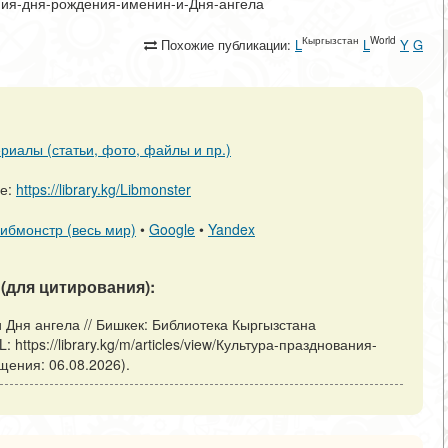
ования-дня-рождения-именин-и-Дня-ангела
Кыргызстан
World
Похожие публикации:
L
L
Y
G
риалы (статьи, фото, файлы и пр.)
ре:
https://library.kg/Libmonster
ибмонстр (весь мир)
•
Google
•
Yandex
(для цитирования):
 Дня ангела // Бишкек: Библиотека Кыргызстана
https://library.kg/m/articles/view/Культура-празднования-
ения: 06.08.2026).