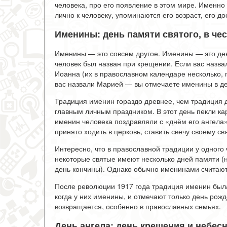
человека, про его появление в этом мире. Именн
лично к человеку, упоминаются его возраст, его д
Именины: день памяти святого, в чес
Именины — это совсем другое. Именины — это день,
человек был назван при крещении. Если вас назва
Иоанна (их в православном календаре несколько, 
вас назвали Марией — вы отмечаете именины в де
Традиция именин гораздо древнее, чем традиция
главным личным праздником. В этот день пекли ка
именин человека поздравляли с «днём его ангела»
принято ходить в церковь, ставить свечу своему св
Интересно, что в православной традиции у одного 
некоторые святые имеют несколько дней памяти 
день кончины). Однако обычно именинами считают
После революции 1917 года традиция именин была
когда у них именины, и отмечают только день рож
возвращается, особенно в православных семьях.
День ангела: день крещения и небес