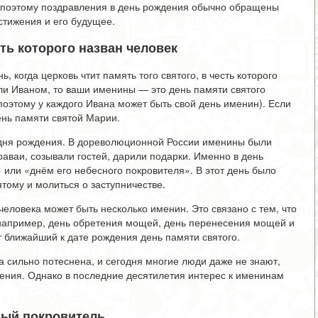
о поэтому поздравления в день рождения обычно обращены
остижения и его будущее.
ть которого назван человек
 когда церковь чтит память того святого, в честь которого
ли Иваном, то ваши именины — это день памяти святого
поэтому у каждого Ивана может быть свой день именин). Если
нь памяти святой Марии.
 дня рождения. В дореволюционной России именины были
раваи, созывали гостей, дарили подарки. Именно в день
 или «днём его небесного покровителя». В этот день было
ятому и молиться о заступничестве.
человека может быть несколько именин. Это связано с тем, что
(например, день обретения мощей, день перенесения мощей и
 ближайший к дате рождения день памяти святого.
 сильно потеснена, и сегодня многие люди даже не знают,
дения. Однако в последние десятилетия интерес к именинам
ный покровитель