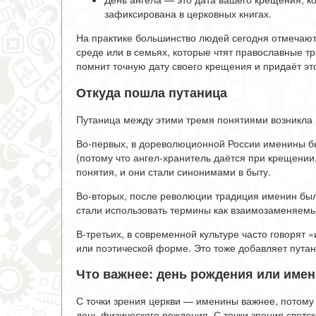
зафиксирована в церковных книгах.
На практике большинство людей сегодня отмечают
среде или в семьях, которые чтят православные т
помнит точную дату своего крещения и придаёт э
Откуда пошла путаница
Путаница между этими тремя понятиями возникла 
Во-первых, в дореволюционной России именины бы
(потому что ангел-хранитель даётся при крещении,
понятия, и они стали синонимами в быту.
Во-вторых, после революции традиция именин была
стали использовать термины как взаимозаменяемые
В-третьих, в современной культуре часто говорят
или поэтической форме. Это тоже добавляет пута
Что важнее: день рождения или име
С точки зрения церкви — именины важнее, потому 
день физического рождения. С точки зрения светс