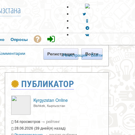
зстана
ио
Опросы
Комментарии
Регистрация
Войти
Регистрация
·
Войти
ПУБЛИКАТОР
Kyrgyzstan Online
Bishkek, Кыргызстан
→
рейтинг
54 просмотров
28.06.2026 (39 дней(я) назад)
→
другие рубрики
Религиоведение