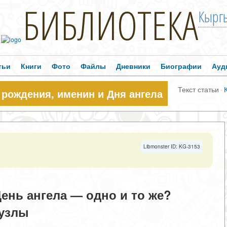
БИБЛИОТЕКА
Кыргы
тьи
Книги
Фото
Файлы
Дневники
Биографии
Ауд
Текст статьи
·
 рождения, именин и Дня ангела
Libmonster ID: KG-3153
ень ангела — одно и то же?
 узлы