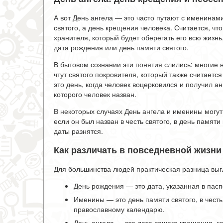
А вот День ангела — это часто путают с именинами
святого, а день крещения человека. Считается, чт
хранителя, который будет оберегать его всю жизнь
дата рождения или день памяти святого.
В бытовом сознании эти понятия слились: многие
чтут святого покровителя, который также считаетс
это день, когда человек воцерковился и получил а
которого человек назван.
В некоторых случаях День ангела и именины могут 
если он был назван в честь святого, в день памяти 
даты разнятся.
Как различать в повседневной жизни
Для большинства людей практическая разница выгл
День рождения — это дата, указанная в пасп
Именины — это день памяти святого, в честь 
православному календарю.
День ангела — это дата вашего крещения, к