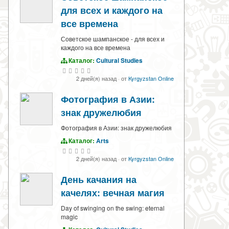
для всех и каждого на
все времена
Советское шампанское - для всех и
каждого на все времена
Каталог:
Cultural Studies
2 дней(я) назад
·
от
Kyrgyzstan Online
Фотография в Азии:
знак дружелюбия
Фотография в Азии: знак дружелюбия
Каталог:
Arts
2 дней(я) назад
·
от
Kyrgyzstan Online
День качания на
качелях: вечная магия
Day of swinging on the swing: eternal
magic