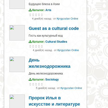
Будущее блюза в Азии
Каталог:
Arts
4 дней(я) назад
·
от
Kyrgyzstan Online
Guest as a cultural code
Гость как культурный код
Каталог:
Cultural Studies
4 дней(я) назад
·
от
Kyrgyzstan Online
День
железнодорожника
День железнодорожника
Каталог:
Sociology
5 дней(я) назад
·
от
Kyrgyzstan Online
Пророк Илья в
искусстве и литературе