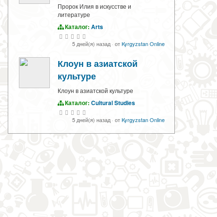
Пророк Илия в искусстве и
литературе
Каталог:
Arts
5 дней(я) назад
·
от
Kyrgyzstan Online
Клоун в азиатской
культуре
Клоун в азиатской культуре
Каталог:
Cultural Studies
5 дней(я) назад
·
от
Kyrgyzstan Online