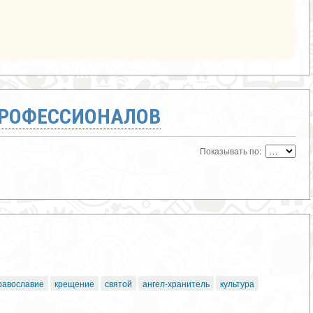
ПРОФЕССИОНАЛОВ
Показывать по:
равославие
крещение
святой
ангел-хранитель
культура