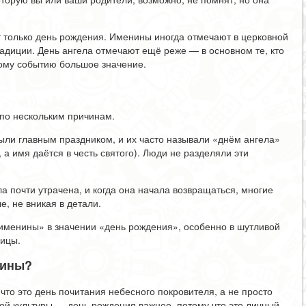
 только день рождения. Именины иногда отмечают в церковной
радиции. День ангела отмечают ещё реже — в основном те, кто
тому событию большое значение.
по нескольким причинам.
ли главным праздником, и их часто называли «днём ангела»
 а имя даётся в честь святого). Люди не разделяли эти
 почти утрачена, и когда она начала возвращаться, многие
, не вникая в детали.
 «именины» в значении «день рождения», особенно в шутливой
ницы.
нины?
что это день почитания небесного покровителя, а не просто
кой культуры — день рождения важнее, потому что это личный,