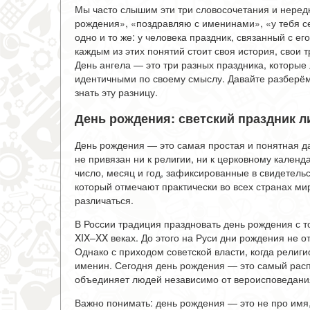
Мы часто слышим эти три словосочетания и нередк
рождения», «поздравляю с именинами», «у тебя се
одно и то же: у человека праздник, связанный с е
каждым из этих понятий стоит своя история, свои
День ангела — это три разных праздника, которые
идентичными по своему смыслу. Давайте разберёмс
знать эту разницу.
День рождения: светский праздник л
День рождения — это самая простая и понятная дат
не привязан ни к религии, ни к церковному календа
число, месяц и год, зафиксированные в свидетель
который отмечают практически во всех странах ми
различаться.
В России традиция праздновать день рождения с 
XIX–XX веках. До этого на Руси дни рождения не 
Однако с приходом советской власти, когда религ
именин. Сегодня день рождения — это самый рас
объединяет людей независимо от вероисповедания
Важно понимать: день рождения — это не про имя, 