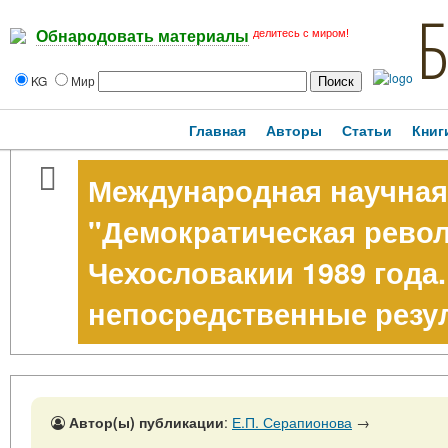
делитесь с миром!
Обнародовать материалы
KG
Мир
Главная
Авторы
Статьи
Книг
Международная научная
"Демократическая рево
Чехословакии 1989 года
непосредственные резу
Автор(ы) публикации
:
Е.П. Серапионова
→