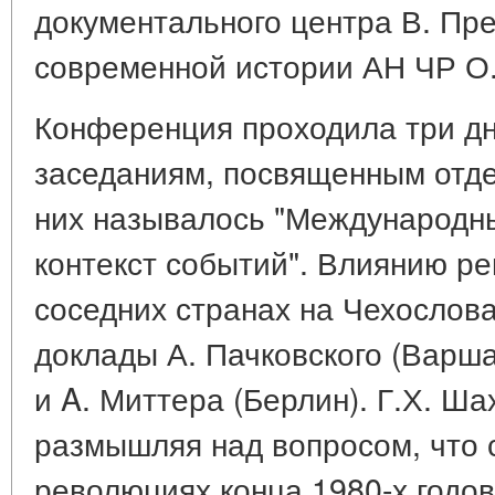
документального центра В. Пре
современной истории АН ЧР О.
Конференция проходила три дн
заседаниям, посвященным отд
них называлось "Международн
контекст событий". Влиянию р
соседних странах на Чехосло
доклады А. Пачковского (Варша
и A. Миттера (Берлин). Г.Х. Ша
размышляя над вопросом, что
революциях конца 1980-х годо