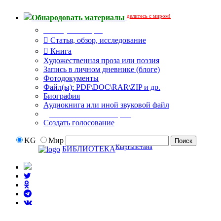
делитесь с миром!
Обнародовать материалы
Тип публикации
Статья, обзор, исследование
Книга
Художественная проза или поэзия
Запись в личном дневнике (блоге)
Фотодокументы
Файл(ы): PDF\DOC\RAR\ZIP и др.
Биография
Аудиокнига или иной звуковой файл
Дополнительные опции:
Создать голосование
KG
Мир
Кыргызстана
БИБЛИОТЕКА