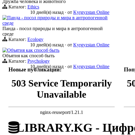
Дружба человека и животного
Каталог:
Ethics
10 дней(я) назад
·
от
Kyrgyzstan Online
Панда - посол природы и мира в антропогенной
среде
Панда - посол природы и мира в антропогенной
среде
Каталог:
Ecology
10 дней(я) назад
·
от
Kyrgyzstan Online
Объятия как способ быть
Объятия как способ быть
Каталог:
Psychology
10 дней(я) назад
·
от
Kyrgyzstan Online
Новые публикации:
Поп
503 Service Temporarily
5
Unavailable
nginx-reuseport/1.21.1
LIBRARY.KG - Цифро