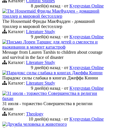
Каталог:
Cultural Studies
8 дней(я) назад
·
от
Kyrgyzstan Online
The Housemaid Фриды МакФадден - домашний
триллер и мировой бестселлер
The Housemaid Фриды МакФадден - домашний
триллер и мировой бестселлер
Каталог:
Literature Study
9 дней(я) назад
·
от
Kyrgyzstan Online
Письмо Лорен Таршис для детей о смелости и
выживании в момент катастроф
Message from Lauren Tarshis to children about courage
and survival in the face of disaster
Каталог:
Literature Study
9 дней(я) назад
·
от
Kyrgyzstan Online
Парадокс силы слабака в книгах Джеффа Кинни
Парадокс силы слабака в книгах Джеффа Кинни
Каталог:
Literature Study
9 дней(я) назад
·
от
Kyrgyzstan Online
31 июля - торжество Совершенства в религии
бахаи
31 июля - торжество Совершенства в религии
бахаи
Каталог:
Theology
10 дней(я) назад
·
от
Kyrgyzstan Online
Дружба человека и животного