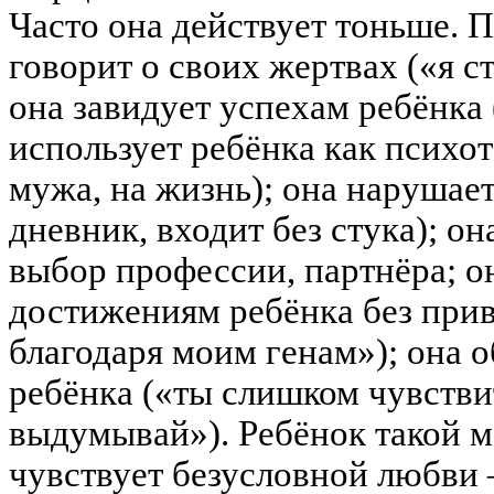
Часто она действует тоньше. 
говорит о своих жертвах («я ст
она завидует успехам ребёнка 
использует ребёнка как психот
мужа, на жизнь); она нарушае
дневник, входит без стука); о
выбор профессии, партнёра; о
достижениям ребёнка без привя
благодаря моим генам»); она 
ребёнка («ты слишком чувстви
выдумывай»). Ребёнок такой м
чувствует безусловной любви