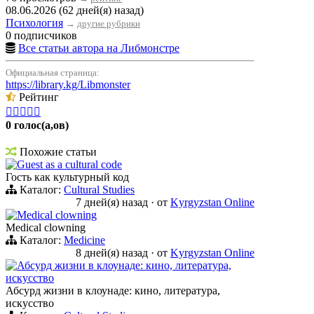
08.06.2026 (62 дней(я) назад)
Психология
→
другие рубрики
0 подписчиков
Все статьи автора на Либмонстре
Официальная страница:
https://library.kg/Libmonster
Рейтинг





0 голос(а,ов)
Похожие статьи
Guest as a cultural code
Гость как культурный код
Каталог:
Cultural Studies
7 дней(я) назад
·
от
Kyrgyzstan Online
Medical clowning
Medical clowning
Каталог:
Medicine
8 дней(я) назад
·
от
Kyrgyzstan Online
Абсурд жизни в клоунаде: кино, литература,
искусство
Абсурд жизни в клоунаде: кино, литература,
искусство