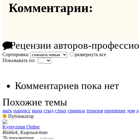
Комментарии:
Рецензии авторов-професси
Сортировка:
развернуть все
Показывать по:
Комментариев пока нет
Похожие темы
мать
нарцисс
вина
стыд
страх
граница
терапия
прощение
дом
д
Публикатор
Kyrgyzstan Online
Bishkek, Кыргызстан
76 просмотров
→
рейтинг