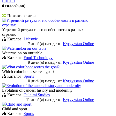





0 голос(а,ов)
Похожие статьи
Утренний ритуал и его особенности в разных
странах
Утренний ритуал и его особенности в разных
странах
Каталог:
Lifestyle
7 дней(я) назад
·
от
Kyrgyzstan Online
Watermelon on our table
Watermelon on our table
Каталог:
Food Technology
9 дней(я) назад
·
от
Kyrgyzstan Online
What color boot scores the goal?
Which color boots score a goal?
Каталог:
Sports
10 дней(я) назад
·
от
Kyrgyzstan Online
Evolution of the canoe: history and modernity
Evolution of canoes: history and modernity
Каталог:
Cultural Studies
11 дней(я) назад
·
от
Kyrgyzstan Online
Child and sport
Child and sport
Каталог:
Sports