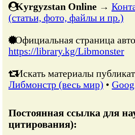
Kyrgyzstan Online
→
Конт
(статьи, фото, файлы и пр.)
Официальная страница авто
https://library.kg/Libmonster
Искать материалы публикат
Либмонстр (весь мир)
•
Goog
Постоянная ссылка для на
цитирования):