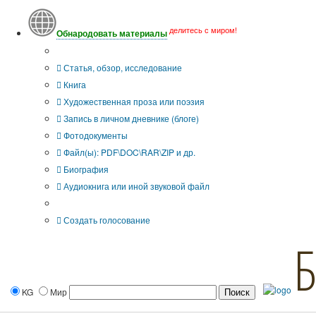
делитесь с миром!
Обнародовать материалы
Тип публикации
Статья, обзор, исследование
Книга
Художественная проза или поэзия
Запись в личном дневнике (блоге)
Фотодокументы
Файл(ы): PDF\DOC\RAR\ZIP и др.
Биография
Аудиокнига или иной звуковой файл
Дополнительные опции:
Создать голосование
KG
Мир