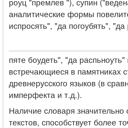
роуц "премлев "), супин ("веден
аналитические формы повелите
испросять", "да погоубять", "да 
пяте боудеть", "да распьноуть" 
встречающиеся в памятниках с
древнерусского языков (в срав
имперфекта и т.д.).
Наличие словаря значительно 
текстов, способствует более т