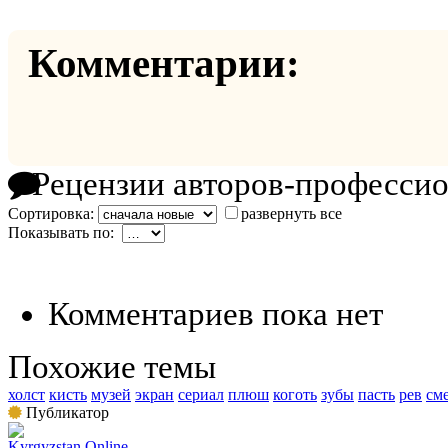
Комментарии:
Рецензии авторов-професси
Сортировка:
развернуть все
Показывать по:
Комментариев пока нет
Похожие темы
холст
кисть
музей
экран
сериал
плюш
коготь
зубы
пасть
рев
см
Публикатор
Kyrgyzstan Online