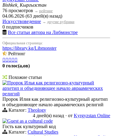
Bishkek, Кыргызстан
76 просмотров
→
рейтинг
04.06.2026 (63 дней(я) назад)
Искусствоведение
→
другие рубрики
0 подписчиков
Все статьи автора на Либмонстре
Официальная страница:
https://library.kg/Libmonster
Рейтинг





0 голос(а,ов)
Похожие статьи
Пророк Илья как религиозно-культурный
архетип и объединяющее начало авраамических
религий
Пророк Илия как религиозно-культурный архетип
и объединяющее начало авраамических религий
Каталог:
Theology
4 дней(я) назад
·
от
Kyrgyzstan Online
Guest as a cultural code
Гость как культурный код
Каталог:
Cultural Studies