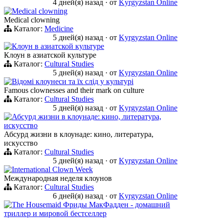
4 дней(я) назад
·
от
Kyrgyzstan Online
Medical clowning
Medical clowning
Каталог:
Medicine
5 дней(я) назад
·
от
Kyrgyzstan Online
Клоун в азиатской культуре
Клоун в азиатской культуре
Каталог:
Cultural Studies
5 дней(я) назад
·
от
Kyrgyzstan Online
Відомі клоунеси та їх слід у культурі
Famous clownesses and their mark on culture
Каталог:
Cultural Studies
5 дней(я) назад
·
от
Kyrgyzstan Online
Абсурд жизни в клоунаде: кино, литература,
искусство
Абсурд жизни в клоунаде: кино, литература,
искусство
Каталог:
Cultural Studies
5 дней(я) назад
·
от
Kyrgyzstan Online
International Clown Week
Международная неделя клоунов
Каталог:
Cultural Studies
6 дней(я) назад
·
от
Kyrgyzstan Online
The Housemaid Фриды МакФадден - домашний
триллер и мировой бестселлер