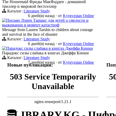
The Housemaid Фриды МакФадден - домашний
триллер и мировой бестселлер
Каталог:
Literature Study
6 дней(я) назад
·
от
Kyrgyzstan Online
Письмо Лорен Таршис для детей о смелости и
выживании в момент катастроф
Message from Lauren Tarshis to children about courage
and survival in the face of disaster
Каталог:
Literature Study
6 дней(я) назад
·
от
Kyrgyzstan Online
Парадокс силы слабака в книгах Джеффа Кинни
Парадокс силы слабака в книгах Джеффа Кинни
Каталог:
Literature Study
7 дней(я) назад
·
от
Kyrgyzstan Online
Новые публикации:
Поп
503 Service Temporarily
5
Unavailable
nginx-reuseport/1.21.1
LIBRARY.KG - Цифро