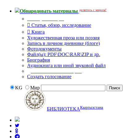
делитесь с миром!
Обнародовать материалы
Тип публикации
Статья, обзор, исследование
Книга
Художественная проза или поэзия
Запись в личном дневнике (блоге)
Фотодокументы
Файл(ы): PDF\DOC\RAR\ZIP и др.
Биография
Аудиокнига или иной звуковой файл
Дополнительные опции:
Создать голосование
KG
Мир
Кыргызстана
БИБЛИОТЕКА