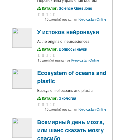
Перспективы управления мозгом
Каталог:
Science Questions
15 дней(я) назад
·
от
Kyrgyzstan Online
У истоков нейронауки
At the origins of neurosciences
Каталог:
Вопросы науки
15 дней(я) назад
·
от
Kyrgyzstan Online
Ecosystem of oceans and
plastic
Ecosystem of oceans and plastic
Каталог:
Экология
15 дней(я) назад
·
от
Kyrgyzstan Online
Всемирный день мозга,
или шанс сказать мозгу
спасибо