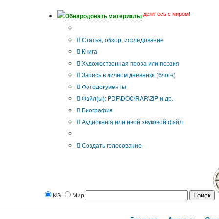
делитесь с миром!
Обнародовать материалы
Тип публикации
Статья, обзор, исследование
Книга
Художественная проза или поэзия
Запись в личном дневнике (блоге)
Фотодокументы
Файл(ы): PDF\DOC\RAR\ZIP и др.
Биография
Аудиокнига или иной звуковой файл
Дополнительные опции:
Создать голосование
KG
Мир