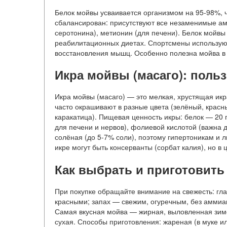
Белок мойвы усваивается организмом на 95-98%, 
сбалансирован: присутствуют все незаменимые ами
серотонина), метионин (для печени). Белок мойвы
реабилитационных диетах. Спортсмены используют
восстановления мышц. Особенно полезна мойва в п
Икра мойвы (масаго): поль
Икра мойвы (масаго) — это мелкая, хрустящая ик
часто окрашивают в разные цвета (зелёный, красн
каракатица). Пищевая ценность икры: белок — 20 г
для печени и нервов), фолиевой кислотой (важна д
солёная (до 5-7% соли), поэтому гипертоникам и л
икре могут быть консерванты (сорбат калия), но в
Как выбрать и приготовить
При покупке обращайте внимание на свежесть: гл
красными; запах — свежим, огуречным, без аммиа
Самая вкусная мойва — жирная, выловленная зим
сухая. Способы приготовления: жареная (в муке и