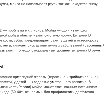
ула), мойва не накапливает ртуть, так как находится внизу
 D — проблема миллионов. Мойва — один из лучших
ареной мойвы обеспечивают суточную норму. Витамин D
 кости, зубы, предотвращает рахит у детей и остеопороз у
системы, снижает риск аутоиммунных заболеваний (рассеянный
казывают, что люди с нормальным уровнем витамина D реже
зы
рмонов щитовидной железы (тироксина и трийодтиронина).
памяти, у детей — к задержке умственного развития. В
ьшая часть России) мойва может стать важным источником
кг йода (30-40% от нормы). Для профилактики достаточно