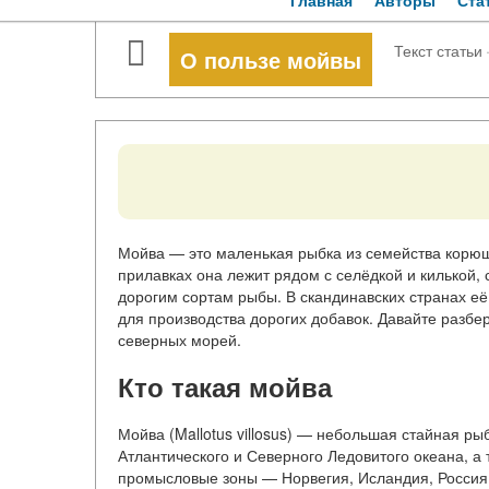
Главная
Авторы
Ста
Текст статьи
О пользе мойвы
Мойва — это маленькая рыбка из семейства корю
прилавках она лежит рядом с селёдкой и килькой, 
дорогим сортам рыбы. В скандинавских странах её
для производства дорогих добавок. Давайте разбе
северных морей.
Кто такая мойва
Мойва (Mallotus villosus) — небольшая стайная ры
Атлантического и Северного Ледовитого океана, а 
промысловые зоны — Норвегия, Исландия, Россия