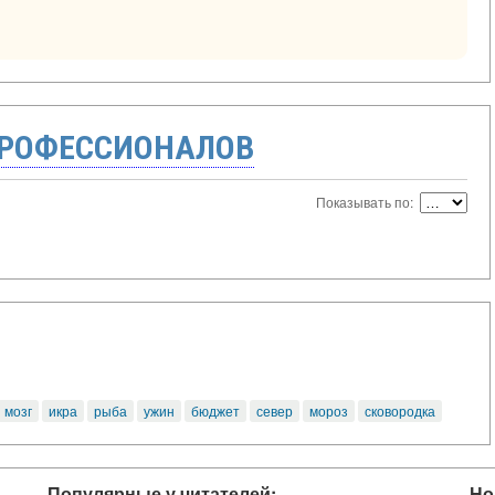
ПРОФЕССИОНАЛОВ
Показывать по:
мозг
икра
рыба
ужин
бюджет
север
мороз
сковородка
Популярные у читателей:
Но