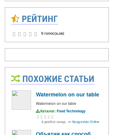
РЕЙТИНГ
0 голос(а,ов)
ПОХОЖИЕ СТАТЬИ
Watermelon on our table
Watermelon on our table
Каталог:
Food Technology
6 дней(я) назад
·
от
Kyrgyzstan Online
Объятия как способ