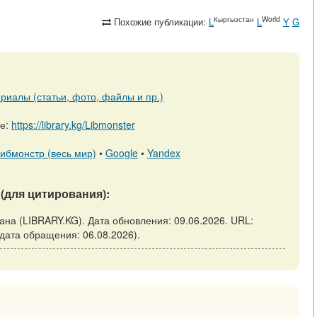
Кыргызстан
World
Похожие публикации:
L
L
Y
G
риалы (статьи, фото, файлы и пр.)
ре:
https://library.kg/Libmonster
ибмонстр (весь мир)
•
Google
•
Yandex
(для цитирования):
ана (LIBRARY.KG). Дата обновления: 09.06.2026. URL:
ы (дата обращения: 06.08.2026).