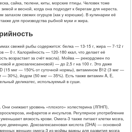
ска, сайка, тюлени, киты, морские птицы. Человек тоже
 зимой и весной, когда она подходит к берегам для нереста.
м запахом свежих огурцов (как у корюшки). В кулинарии её
 также для производства рыбной муки и жира.
орийность
мах свежей рыбы содержится: белка — 13-15 г, жира — 7-12 г
ов — 0 г. Калорийность — 120-180 ккал, что делает её
сть возрастает за счёт масла). Мойва — рекордсмен по
вой и докозагексаеновой) — до 2,5 г на 100 г. Это даже
 D (15 мкг — 150% от суточной нормы), витамином B12 (3 мкг —
 — 30%), йодом (50 мкг — 35%). Есть также витамин A, E,
дельный деликатес, используемый в суши.
 Они снижают уровень «плохого» холестерина (ЛПНП),
росклероза, инфарктов и инсультов. Регулярное употребление
уменьшает вязкость крови. Омега-3 также питают клетки мозга,
ную деменцию. Докозагексаеновая кислота (DHA) — основной
еменных женщин омега-3 из мойвы важны для развития мозга