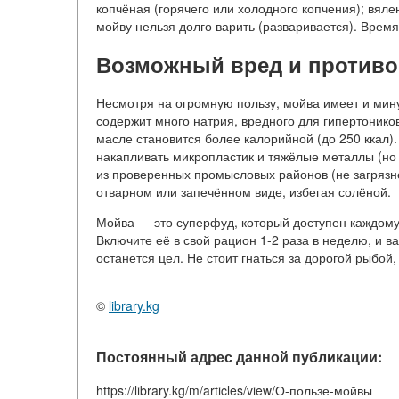
копчёная (горячего или холодного копчения); вялен
мойву нельзя долго варить (разваривается). Время
Возможный вред и противо
Несмотря на огромную пользу, мойва имеет и мин
содержит много натрия, вредного для гипертонико
масле становится более калорийной (до 250 ккал)
накапливать микропластик и тяжёлые металлы (но
из проверенных промысловых районов (не загряз
отварном или запечённом виде, избегая солёной.
Мойва — это суперфуд, который доступен каждому.
Включите её в свой рацион 1-2 раза в неделю, и в
останется цел. Не стоит гнаться за дорогой рыбой
©
library.kg
Постоянный адрес данной публикации:
https://library.kg/m/articles/view/О-пользе-мойвы