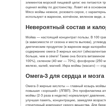
элементов морской пищевой цепи: ею питаются тре
оценил мойву по достоинству. Ловят её в основном
Мясо мойвы нежное, розовато-серое, с характерны
используют в жареном, копчёном, вяленом виде, а
Невероятный состав и кал
Мойва — настоящий концентрат пользы. В 100 грам
(в зависимости от сезона и места вылова), углевод
диетическим продуктом (в жареном виде калорийно
содержанию омега-3 жирных кислот (эйкозапентаено
больше, чем в сёмге! Также она богата витамином
100%), селеном (40 мкг — 70%), фосфором (250 мг
железо, калий, магний. Икра мойвы (масаго) — от
Омега-3 для сердца и мозга
Омега-3 жирные кислоты — главный козырь мойвы.
повышая «хороший» (ЛПВП). Это профилактика ате
мойвы (2-3 раза в неделю) нормализует давление, 
улучшая память, концентрацию, замедляя возраст
структурный компонент серого вещества. Для бер