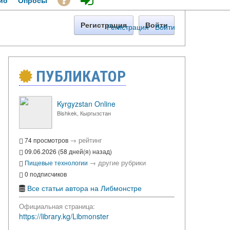
ио
Опросы
Регистрация
Войти
Регистрация
·
Войти
ПУБЛИКАТОР
Kyrgyzstan Online
Bishkek, Кыргызстан
→
рейтинг
74 просмотров
09.06.2026 (58 дней(я) назад)
→
другие рубрики
Пищевые технологии
0 подписчиков
Все статьи автора на Либмонстре
Официальная страница:
https://library.kg/Libmonster