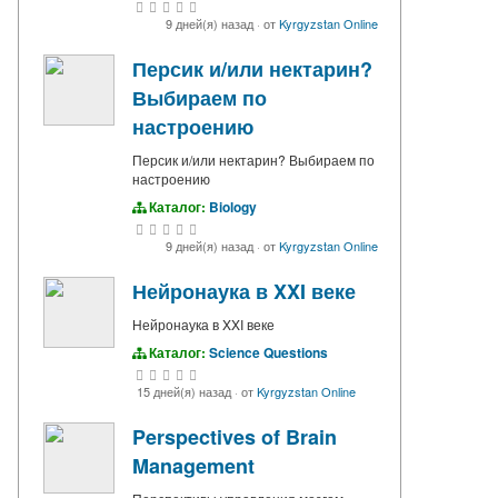
9 дней(я) назад
·
от
Kyrgyzstan Online
Персик и/или нектарин?
Выбираем по
настроению
Персик и/или нектарин? Выбираем по
настроению
Каталог:
Biology
9 дней(я) назад
·
от
Kyrgyzstan Online
Нейронаука в XXI веке
Нейронаука в XXI веке
Каталог:
Science Questions
15 дней(я) назад
·
от
Kyrgyzstan Online
Perspectives of Brain
Management