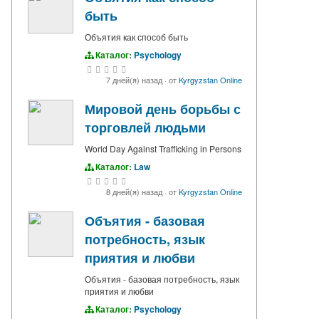
быть
Объятия как способ быть
Каталог:
Psychology
7 дней(я) назад
·
от
Kyrgyzstan Online
Мировой день борьбы с
торговлей людьми
World Day Against Trafficking in Persons
Каталог:
Law
8 дней(я) назад
·
от
Kyrgyzstan Online
Объятия - базовая
потребность, язык
приятия и любви
Объятия - базовая потребность, язык
приятия и любви
Каталог:
Psychology