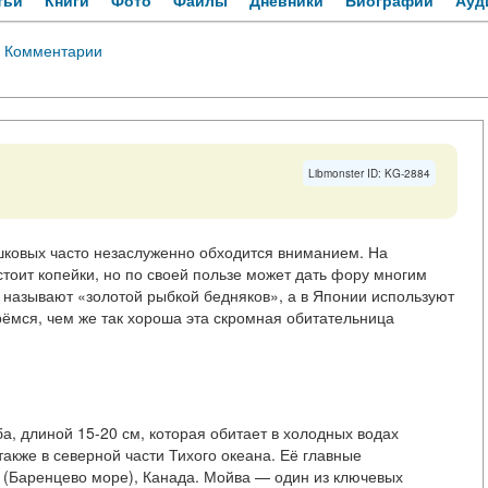
тьи
Книги
Фото
Файлы
Дневники
Биографии
Ауд
·
Комментарии
Libmonster ID: KG-2884
шковых часто незаслуженно обходится вниманием. На
стоит копейки, но по своей пользе может дать фору многим
 называют «золотой рыбкой бедняков», а в Японии используют
рёмся, чем же так хороша эта скромная обитательница
ба, длиной 15-20 см, которая обитает в холодных водах
также в северной части Тихого океана. Её главные
 (Баренцево море), Канада. Мойва — один из ключевых