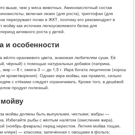
что выше, чем у мяса животных. Аминокислотный состав
нокислоты, включая лизин (для роста), триптофан (для
 не перегружает почки и ЖКТ, поэтому его рекомендуют в
 мойву как источник легкоусвояемого белка для
ериод активного роста у детей.
за и особенности
ра жёлто-оранжевого цвета, знакомая любителям суши. Её
ый, чёрный) с помощью натуральных добавок (паприка,
, жир — 8 г, омега-3 — до 1,5 г. Икра богата лецитином (хорош
ля кроветворения). Однако икра мойвы, как правило, сильно
юдям с отёками следует ограничивать. Кроме того, в дешёвой
 целом продукт полезный.
 мойву
аза мойвы должны быть выпуклыми, чистыми; жабры —
ка. Избегайте рыбы с жёлтым налётом (окисление жира).
ой (ноябрь-февраль) перед нерестом. Летняя мойва тощая,
ли кляре) — классика; запечённая с овощами в фольге;