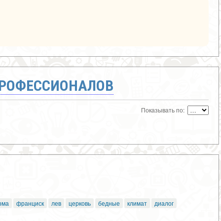
ПРОФЕССИОНАЛОВ
Показывать по:
рма
франциск
лев
церковь
бедные
климат
диалог