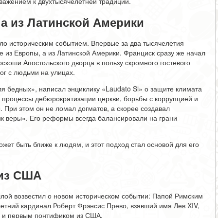
уважением к двухтысячелетней традиции.
а из Латинской Америки
ало историческим событием. Впервые за два тысячелетия
е из Европы, а из Латинской Америки. Франциск сразу же начал
оскоши Апостольского дворца в пользу скромного гостевого
ог с людьми на улицах.
ля бедных», написал энциклику «Laudato Si» о защите климата
л процессы дебюрократизации церкви, борьбы с коррупцией и
. При этом он не ломал догматов, а скорее создавал
к веры». Его реформы всегда балансировали на грани
жет быть ближе к людям, и этот подход стал основой для его
 из США
ллой возвестил о новом историческом событии: Папой Римским
етний кардинал Роберт Фрэнсис Прево, взявший имя Лев XIV,
й и первым понтификом из США.