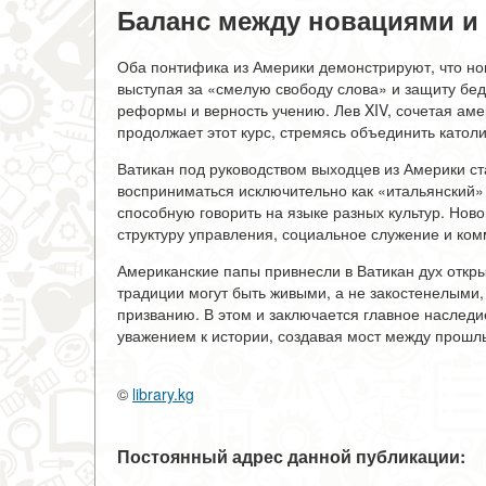
Баланс между новациями и
Оба понтифика из Америки демонстрируют, что но
выступая за «смелую свободу слова» и защиту бе
реформы и верность учению. Лев XIV, сочетая ам
продолжает этот курс, стремясь объединить католи
Ватикан под руководством выходцев из Америки с
восприниматься исключительно как «итальянский» 
способную говорить на языке разных культур. Нов
структуру управления, социальное служение и ко
Американские папы привнесли в Ватикан дух открыт
традиции могут быть живыми, а не закостенелыми,
призванию. В этом и заключается главное наследи
уважением к истории, создавая мост между прошл
©
library.kg
Постоянный адрес данной публикации: