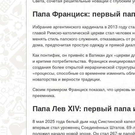
Света, сочетая решительные новации с глубоким 
Папа Франциск: первый пап
Избрание аргентинского кардинала в 2013 году ст
главой Римско-католической церкви стал человек н
менять стиль папского служения, отказавшись от р
дома, предпочитая простую одежду и прямой диал
Как понтифик, он привнёс в Ватикан дух «церкви д
и критике потребительства. Франциск инициирова
создания более открытой иерархической структуры
«процессы, способные со временем изменить обли
новаторства и верности традиции.
Своим примером Франциск показал, что церковь мо
преемника.
Папа Лев XIV: первый папа
8 мая 2025 года белый дым над Сикстинской капе
впервые стал уроженец Соединённых Штатов. 69-л
положил начало новой эпохе. Он стал 267-м папо