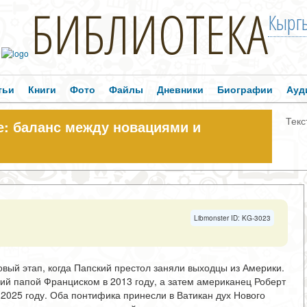
БИБЛИОТЕКА
Кыргы
тьи
Книги
Фото
Файлы
Дневники
Биографии
Ауд
Текс
е: баланс между новациями и
Libmonster ID: KG-3023
овый этап, когда Папский престол заняли выходцы из Америки.
ий папой Франциском в 2013 году, а затем американец Роберт
2025 году. Оба понтифика принесли в Ватикан дух Нового