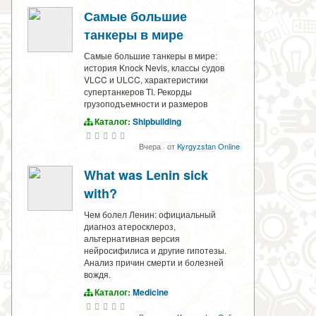
Самые большие
танкеры в мире
Самые большие танкеры в мире:
история Knock Nevis, классы судов
VLCC и ULCC, характеристики
супертанкеров TI. Рекорды
грузоподъемности и размеров
Каталог:
Shipbuilding
Вчера
·
от
Kyrgyzstan Online
What was Lenin sick
with?
Чем болел Ленин: официальный
диагноз атеросклероз,
альтернативная версия
нейросифилиса и другие гипотезы.
Анализ причин смерти и болезней
вождя.
Каталог:
Medicine