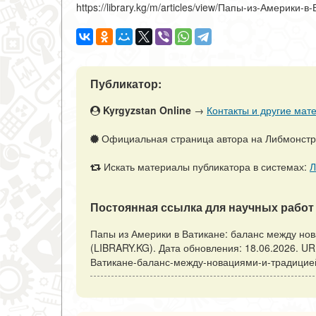
https://library.kg/m/articles/view/Папы-из-Америк
Публикатор:
Kyrgyzstan Online
→
Контакты и другие мате
Официальная страница автора на Либмонст
Искать материалы публикатора в системах:
Л
Постоянная ссылка для научных работ 
Папы из Америки в Ватикане: баланс между нов
(LIBRARY.KG). Дата обновления: 18.06.2026. URL: 
Ватикане-баланс-между-новациями-и-традицией