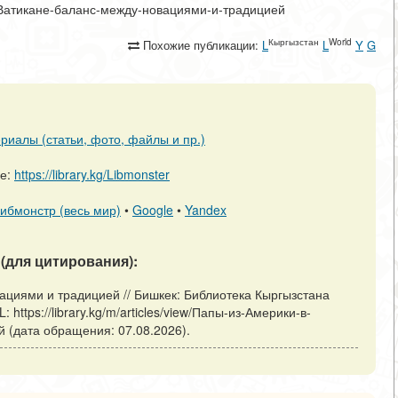
и-в-Ватикане-баланс-между-новациями-и-традицией
Кыргызстан
World
Похожие публикации:
L
L
Y
G
риалы (статьи, фото, файлы и пр.)
ре:
https://library.kg/Libmonster
ибмонстр (весь мир)
•
Google
•
Yandex
(для цитирования):
ациями и традицией // Бишкек: Библиотека Кыргызстана
https://library.kg/m/articles/view/Папы-из-Америки-в-
 (дата обращения: 07.08.2026).