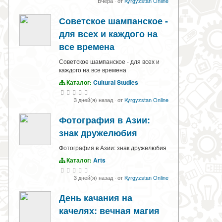
Вчера
·
от
Kyrgyzstan Online
Советское шампанское -
для всех и каждого на
все времена
Советское шампанское - для всех и
каждого на все времена
Каталог:
Cultural Studies
3 дней(я) назад
·
от
Kyrgyzstan Online
Фотография в Азии:
знак дружелюбия
Фотография в Азии: знак дружелюбия
Каталог:
Arts
3 дней(я) назад
·
от
Kyrgyzstan Online
День качания на
качелях: вечная магия