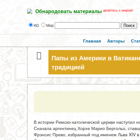
делитесь с миром!
Обнародовать материалы
KG
Мир
Главная
Авторы
Ста
Папы из Америки в Ватикан
традицией
В истории Римско-католической церкви наступил н
Сначала аргентинец Хорхе Марио Бергольо, ставш
Фрэнсис Прево, избранный под именем Льва XIV в 