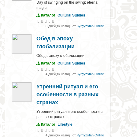
Day of swinging on the swing: eternal
magic
Каталог:
Cultural Studies
3 дней(я) назад
·
от
Kyrgyzstan Online
Обед в эпоху
глобализации
Обед в эпоху глобализации
Каталог:
Cultural Studies
4 дней(я) назад
·
от
Kyrgyzstan Online
Утренний ритуал и его
особенности в разных
странах
Утренний ритуал и его особенности в
разных странах
Каталог:
Lifestyle
4 дней(я) назад
·
от
Kyrgyzstan Online