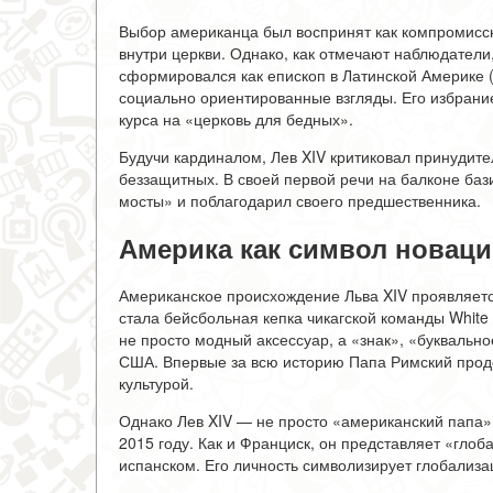
Выбор американца был воспринят как компромисс
внутри церкви. Однако, как отмечают наблюдател
сформировался как епископ в Латинской Америке (
социально ориентированные взгляды. Его избрани
курса на «церковь для бедных».
Будучи кардиналом, Лев XIV критиковал принудите
беззащитных. В своей первой речи на балконе бази
мосты» и поблагодарил своего предшественника.
Америка как символ новац
Американское происхождение Льва XIV проявляет
стала бейсбольная кепка чикагской команды White
не просто модный аксессуар, а «знак», «буквальн
США. Впервые за всю историю Папа Римский прод
культурой.
Однако Лев XIV — не просто «американский папа».
2015 году. Как и Франциск, он представляет «глоб
испанском. Его личность символизирует глобализа