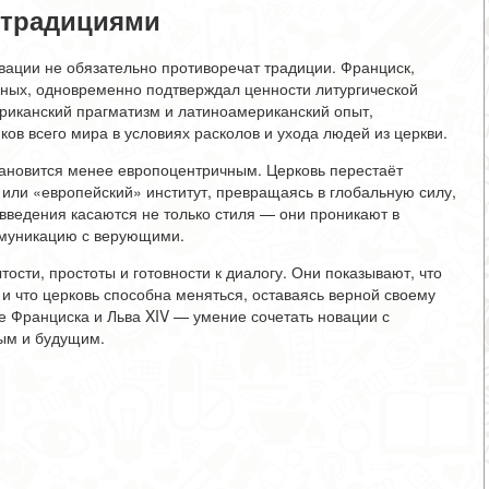
 традициями
вации не обязательно противоречат традиции. Франциск,
дных, одновременно подтверждал ценности литургической
ериканский прагматизм и латиноамериканский опыт,
ков всего мира в условиях расколов и ухода людей из церкви.
тановится менее европоцентричным. Церковь перестаёт
или «европейский» институт, превращаясь в глобальную силу,
овведения касаются не только стиля — они проникают в
ммуникацию с верующими.
ости, простоты и готовности к диалогу. Они показывают, что
 и что церковь способна меняться, оставаясь верной своему
е Франциска и Льва XIV — умение сочетать новации с
ым и будущим.