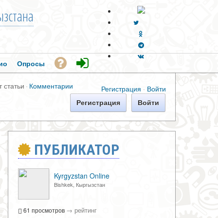
зстана
ио
Опросы
т статьи
·
Комментарии
Регистрация
·
Войти
Регистрация
Войти
ПУБЛИКАТОР
Kyrgyzstan Online
Bishkek, Кыргызстан
→
рейтинг
61 просмотров