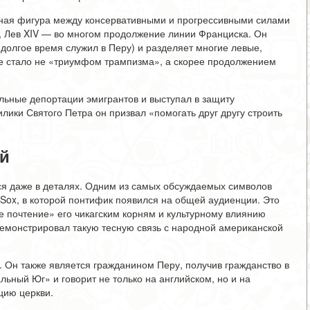
ная фигура между консервативными и прогрессивными силами
и, Лев XIV — во многом продолжение линии Франциска. Он
долгое время служил в Перу) и разделяет многие левые,
е стало не «триумфом трампизма», а скорее продолжением
льные депортации эмигрантов и выступал в защиту
лики Святого Петра он призвал «помогать друг другу строить
ий
ся даже в деталях. Одним из самых обсуждаемых символов
 Sox, в которой понтифик появился на общей аудиенции. Это
ое почтение» его чикагским корням и культурному влиянию
емонстрировал такую тесную связь с народной американской
 Он также является гражданином Перу, получив гражданство в
альный Юг» и говорит не только на английском, но и на
цию церкви.