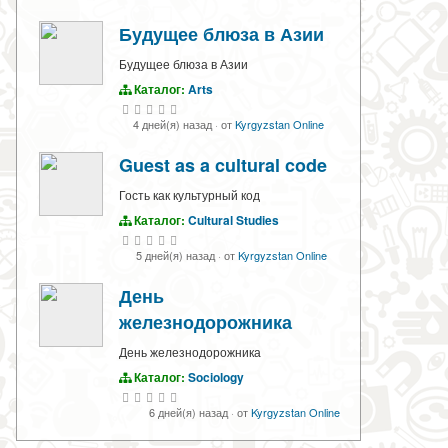
Будущее блюза в Азии
Будущее блюза в Азии
Каталог:
Arts
4 дней(я) назад
·
от
Kyrgyzstan Online
Guest as a cultural code
Гость как культурный код
Каталог:
Cultural Studies
5 дней(я) назад
·
от
Kyrgyzstan Online
День
железнодорожника
День железнодорожника
Каталог:
Sociology
6 дней(я) назад
·
от
Kyrgyzstan Online