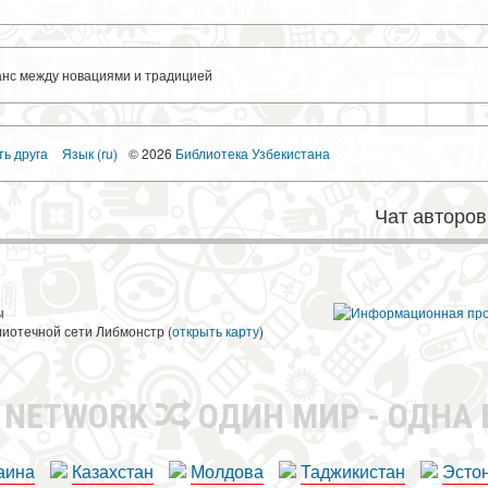
анс между новациями и традицией
ть друга
Язык (ru)
© 2026
Библиотека Узбекистана
Чат авторов
ы
лиотечной сети Либмонстр (
открыть карту
)
R NETWORK
ОДИН МИР - ОДНА
аина
Казахстан
Молдова
Таджикистан
Эсто