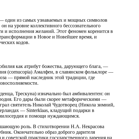
k) — один из самых узнаваемых и мощных символов
 он на уровне коллективного бессознательного
и и исполнения желаний. Этот феномен коренится в
трансформации в Новое и Новейшее время, и
ческих кодов.
обилия как атрибут божества, дарующего блага, —
ия (cornucopia) Амалфеи, в славянском фольклоре —
оза — прямой наследник этой традиции, где
мовосполняемости.
денца, Трескуна) изначально был амбивалентен: он
ородия. Его дары были скорее метафорическими —
рал святитель Николай Чудотворец (Никола зимний,
дерландах — Sinterklaas, кладущий подарки в
 милосердия и помощи нуждающимся.
ешающую роль. В стихотворении Н.А. Некрасова
ник. Окончательно образ доброго дарителя
 и советской практики государственного дарения на