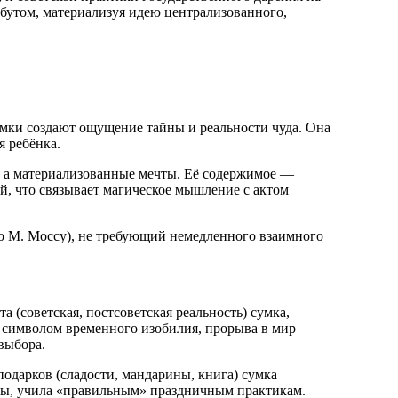
рибутом, материализуя идею централизованного,
умки создают ощущение тайны и реальности чуда. Она
 ребёнка.
 а материализованные мечты. Её содержимое —
й, что связывает магическое мышление с актом
по М. Моссу), не требующий немедленного взаимного
 (советская, постсоветская реальность) сумка,
 символом временного изобилия, прорыва в мир
выбора.
одарков (сладости, мандарины, книга) сумка
ды, учила «правильным» праздничным практикам.