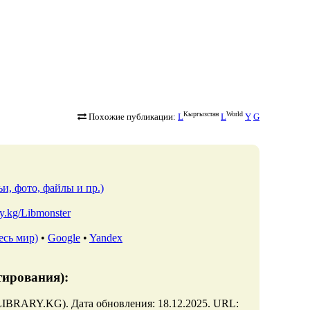
Кыргызстан
World
Похожие публикации:
L
L
Y
G
и, фото, файлы и пр.)
ary.kg/Libmonster
есь мир)
•
Google
•
Yandex
тирования):
LIBRARY.KG). Дата обновления: 18.12.2025. URL: