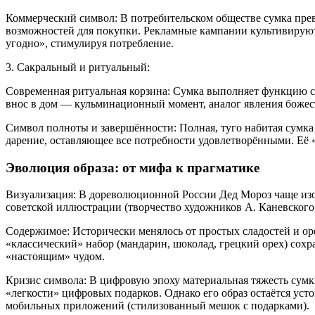
Коммерческий символ: В потребительском обществе сумка пре
возможностей для покупки. Рекламные кампании культивируют
угодно», стимулируя потребление.
3. Сакральный и ритуальный:
Современная ритуальная корзина: Сумка выполняет функцию са
внос в дом — кульминационный момент, аналог явления божест
Символ полноты и завершённости: Полная, туго набитая сумка
дарение, оставляющее все потребности удовлетворёнными. Её 
Эволюция образа: от мифа к прагматике
Визуализация: В дореволюционной России Дед Мороз чаще изо
советской иллюстрации (творчество художников А. Каневского
Содержимое: Исторически менялось от простых сладостей и о
«классический» набор (мандарин, шоколад, грецкий орех) сохр
«настоящим» чудом.
Кризис символа: В цифровую эпоху материальная тяжесть сумк
«легкости» цифровых подарков. Однако его образ остаётся уст
мобильных приложений (стилизованный мешок с подарками).