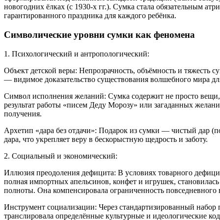
новогодних ёлках (с 1930-х гг.). Сумка стала обязательным ат
гарантированного праздника для каждого ребёнка.
Символические уровни сумки как феномена
1. Психологический и антропологический:
Объект детской веры: Непрозрачность, объёмность и тяжесть с
— видимое доказательство существования волшебного мира для
Символ исполнения желаний: Сумка содержит не просто вещи,
результат работы «писем Деду Морозу» или загаданных желани
получения.
Архетип «дара без отдачи»: Подарок из сумки — чистый дар (
дара, что укрепляет веру в бескорыстную щедрость и заботу.
2. Социальный и экономический:
Иллюзия преодоления дефицита: В условиях товарного дефицита
полная импортных апельсинов, конфет и игрушек, становилась
полноты. Она компенсировала ограниченность повседневного 
Инструмент социализации: Через стандартизированный набор п
транслировала определённые культурные и идеологические ко