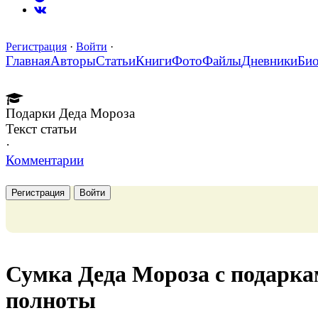
Регистрация
·
Войти
·
Главная
Авторы
Статьи
Книги
Фото
Файлы
Дневники
Би
Подарки Деда Мороза
Текст статьи
·
Комментарии
Регистрация
Войти
Сумка Деда Мороза с подарка
полноты