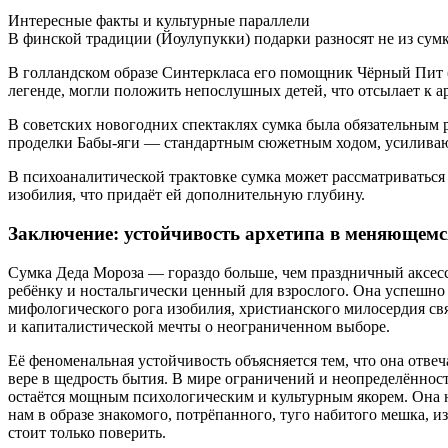
Интересные факты и культурные параллели
В финской традиции (Йоулупукки) подарки разносят не из сумки
В голландском образе Синтеркласа его помощник Чёрный Пит (Z
легенде, могли положить непослушных детей, что отсылает к 
В советских новогодних спектаклях сумка была обязательным 
проделки Бабы-яги — стандартным сюжетным ходом, усилива
В психоаналитической трактовке сумка может рассматриваться
изобилия, что придаёт ей дополнительную глубину.
Заключение: устойчивость архетипа в меняющемс
Сумка Деда Мороза — гораздо больше, чем праздничный аксес
ребёнку и ностальгически ценный для взрослого. Она успешно 
мифологического рога изобилия, христианского милосердия св
и капиталистической мечты о неограниченном выборе.
Её феноменальная устойчивость объясняется тем, что она отве
вере в щедрость бытия. В мире ограничений и неопределённост
остаётся мощным психологическим и культурным якорем. Она н
нам в образе знакомого, потрёпанного, туго набитого мешка, и
стоит только поверить.