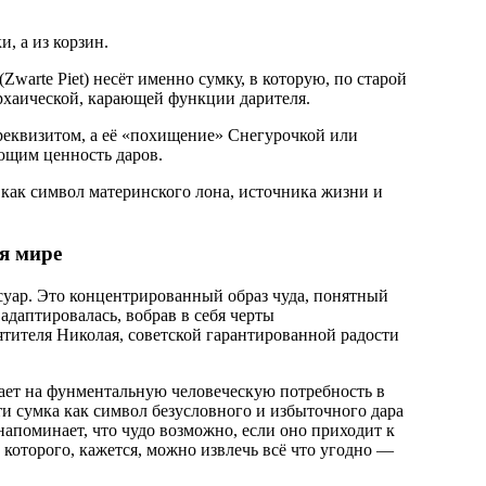
, а из корзин.
warte Piet) несёт именно сумку, в которую, по старой
архаической, карающей функции дарителя.
реквизитом, а её «похищение» Снегурочкой или
ющим ценность даров.
 как символ материнского лона, источника жизни и
я мире
суар. Это концентрированный образ чуда, понятный
адаптировалась, вобрав в себя черты
ятителя Николая, советской гарантированной радости
чает на фунментальную человеческую потребность в
и сумка как символ безусловного и избыточного дара
апоминает, что чудо возможно, если оно приходит к
з которого, кажется, можно извлечь всё что угодно —