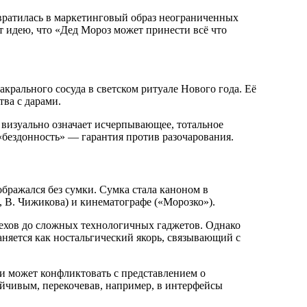
вратилась в маркетинговый образ неограниченных
 идею, что «Дед Мороз может принести всё что
крального сосуда в светском ритуале Нового года. Её
ва с дарами.
 визуально означает исчерпывающее, тотальное
«бездонность» — гарантия против разочарования.
бражался без сумки. Сумка стала каноном в
, В. Чижикова) и кинематографе («Морозко»).
рехов до сложных технологичных гаджетов. Однако
аняется как ностальгический якорь, связывающий с
и может конфликтовать с представлением о
ойчивым, перекочевав, например, в интерфейсы