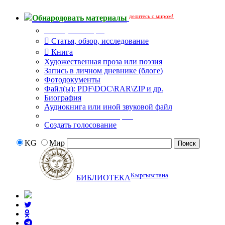
делитесь с миром!
Обнародовать материалы
Тип публикации
Статья, обзор, исследование
Книга
Художественная проза или поэзия
Запись в личном дневнике (блоге)
Фотодокументы
Файл(ы): PDF\DOC\RAR\ZIP и др.
Биография
Аудиокнига или иной звуковой файл
Дополнительные опции:
Создать голосование
KG
Мир
Кыргызстана
БИБЛИОТЕКА