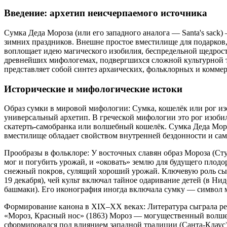
Введение: архетип неисчерпаемого источника
Сумка Деда Мороза (или его западного аналога — Santa's sac
зимних праздников. Внешне простое вместилище для подарков,
воплощает идею магического изобилия, беспредельной щедрост
древнейших мифологемах, подвергшихся сложной культурной 
представляет собой синтез архаических, фольклорных и коммер
Исторические и мифологические истоки
Образ сумки в мировой мифологии: Сумка, кошелёк или рог из
универсальный архетип. В греческой мифологии это рог изобил
скатерть-самобранка или волшебный кошелёк. Сумка Деда Мор
вместилище обладает свойством внутренней бездонности и са
Прообразы в фольклоре: У восточных славян образ Мороза (Сту
мог и погубить урожай, и «оковать» землю для будущего плод
снежный покров, сулящий хороший урожай. Ключевую роль сыг
19 декабря), чей культ включал тайное одаривание детей (в Ни
башмаки). Его иконография иногда включала сумку — символ
Формирование канона в XIX–XX веках: Литература сыграла р
«Мороз, Красный нос» (1863) Мороз — могущественный волшеб
сформировался под влиянием западной традиции (Санта-Клаус)