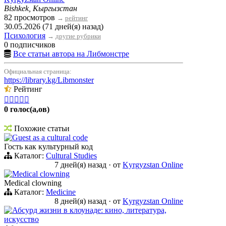
Bishkek, Кыргызстан
82 просмотров
→
рейтинг
30.05.2026 (71 дней(я) назад)
Психология
→
другие рубрики
0 подписчиков
Все статьи автора на Либмонстре
Официальная страница:
https://library.kg/Libmonster
Рейтинг





0 голос(а,ов)
Похожие статьи
Guest as a cultural code
Гость как культурный код
Каталог:
Cultural Studies
7 дней(я) назад
·
от
Kyrgyzstan Online
Medical clowning
Medical clowning
Каталог:
Medicine
8 дней(я) назад
·
от
Kyrgyzstan Online
Абсурд жизни в клоунаде: кино, литература,
искусство