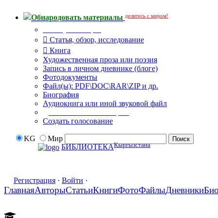
делитесь с миром!
Обнародовать материалы
Тип публикации
Статья, обзор, исследование
Книга
Художественная проза или поэзия
Запись в личном дневнике (блоге)
Фотодокументы
Файл(ы): PDF\DOC\RAR\ZIP и др.
Биография
Аудиокнига или иной звуковой файл
Дополнительные опции:
Создать голосование
KG
Мир
Кыргызстана
БИБЛИОТЕКА
Регистрация
·
Войти
·
Главная
Авторы
Статьи
Книги
Фото
Файлы
Дневники
Би