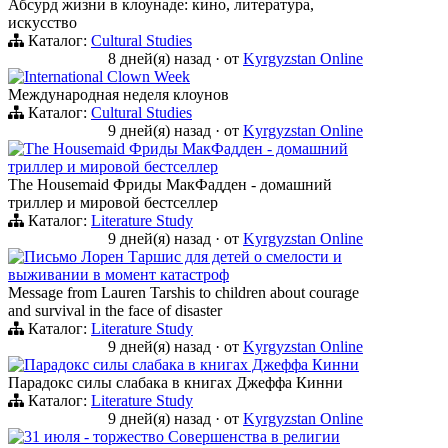
Абсурд жизни в клоунаде: кино, литература,
искусство
Каталог:
Cultural Studies
8 дней(я) назад
·
от
Kyrgyzstan Online
International Clown Week
Международная неделя клоунов
Каталог:
Cultural Studies
9 дней(я) назад
·
от
Kyrgyzstan Online
The Housemaid Фриды МакФадден - домашний
триллер и мировой бестселлер
The Housemaid Фриды МакФадден - домашний
триллер и мировой бестселлер
Каталог:
Literature Study
9 дней(я) назад
·
от
Kyrgyzstan Online
Письмо Лорен Таршис для детей о смелости и
выживании в момент катастроф
Message from Lauren Tarshis to children about courage
and survival in the face of disaster
Каталог:
Literature Study
9 дней(я) назад
·
от
Kyrgyzstan Online
Парадокс силы слабака в книгах Джеффа Кинни
Парадокс силы слабака в книгах Джеффа Кинни
Каталог:
Literature Study
9 дней(я) назад
·
от
Kyrgyzstan Online
31 июля - торжество Совершенства в религии