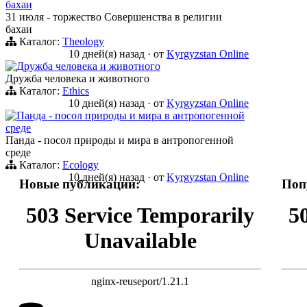
бахаи
31 июля - торжество Совершенства в религии
бахаи
Каталог:
Theology
10 дней(я) назад
·
от
Kyrgyzstan Online
Дружба человека и животного
Дружба человека и животного
Каталог:
Ethics
10 дней(я) назад
·
от
Kyrgyzstan Online
Панда - посол природы и мира в антропогенной
среде
Панда - посол природы и мира в антропогенной
среде
Каталог:
Ecology
10 дней(я) назад
·
от
Kyrgyzstan Online
Новые публикации:
Поп
503 Service Temporarily
5
Unavailable
nginx-reuseport/1.21.1