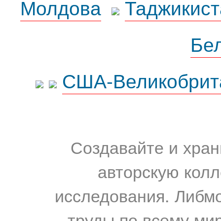
Молдова
Таджикист
Бе
США-Великобрит
Создавайте и хран
авторскую колл
исследования. Либм
труды по всему мир