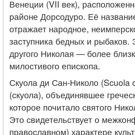
Венеции (VII век), расположен
районе Дорсодуро. Её названи
отражает народное, неимперско
заступника бедных и рыбаков. 
другого Николая — более близк
милостивого епископа.
Скуола ди Сан-Николо (Scuola d
(скуола), объединявшее грече
которое почитало святого Нико
Это свидетельствует о межкон
православном) характере куль