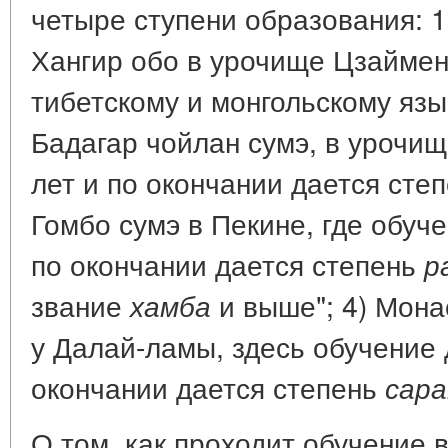
четыре ступени образования: 
Хангир обо в урочище Цзаймень
тибетскому и монгольскому язы
Бадагар чойлан сумэ, в урочищ
лет и по окончании дается сте
Гомбо сумэ в Пекине, где обуче
по окончании дается степень
р
звание
и выше"; 4) Мона
хамба
у Далай-ламы, здесь обучение 
окончании дается степень
сара
О том, как проходит обучение в