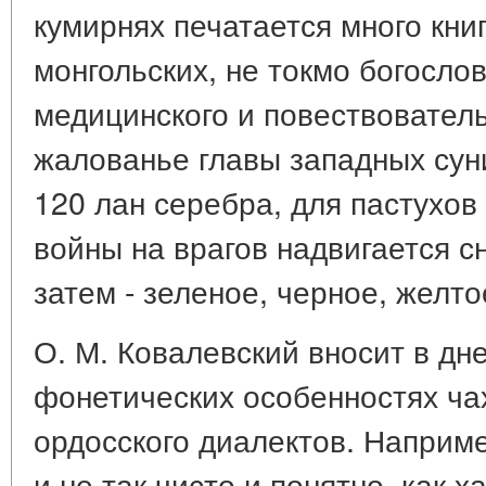
кумирнях печатается много книг
монгольских, не токмо богослов
медицинского и повествователь
жалованье главы западных суни
120 лан серебра, для пастухов 
войны на врагов надвигается с
затем - зеленое, черное, желто
О. М. Ковалевский вносит в дн
фонетических особенностях чах
ордосского диалектов. Наприме
и не так чисто и понятно, как 