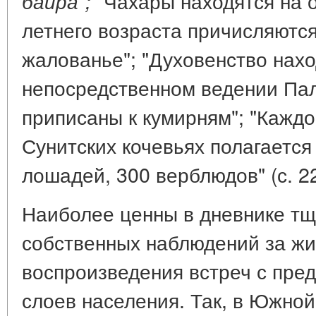
"Чахары находятся на о
байра";
летнего возраста причисляются
жалованье"; "Духовенство нахо
непосредственном ведении Па
приписаны к кумирням"; "Каждо
Сунитских кочевьях полагается
лошадей, 300 верблюдов" (с. 22
Наиболее ценны в дневнике т
собственных наблюдений за жи
воспроизведения встреч с пре
слоев населения. Так, в Южно