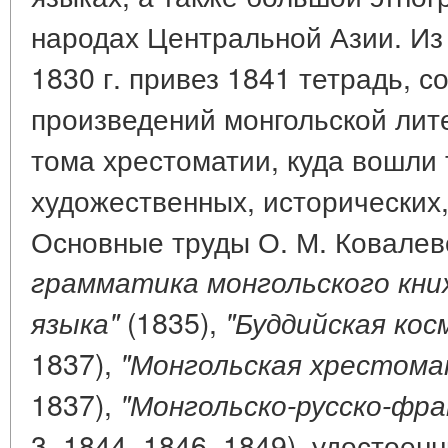
народах Центральной Азии. Из
1830 г. привез 1841 тетрадь, 
произведений монгольской лит
тома хрестоматии, куда вошли 
художественных, исторических,
Основные труды О. М. Ковалев
грамматика монгольского кни
(1835),
языка"
"Буддийская кос
1837),
"Монгольская хрестома
1837),
"Монгольско-русско-фра
3, 1844, 1846, 1849), удостое