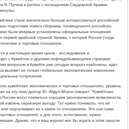
нта В. Путина в регион с посещением Саудовской Аравии,
импульс.
вейтяне стали значительно больше интересоваться российской
ланы подготовки нового сборника, посвященного российско-
X веке были впервые установлены официальные отношения
 первой арабской страной Залива, с которой Россия (тогда
тические и торговые отношения.
ся в настоящее время центр - исследования и
 будет с Кувейтом и другими нефтедобывающими странами
им вопросом в Кувейте уже сегодня всерьез озабочены, идет
ра вызовет не только глобальные экономические изменения,
оциальные потрясения.
ско-кувейтских экономических и торговых отношениях, уровень
ая на эту тему доктор Ю. Абдул-Моати говорит: "Кувейтских
 в России могут появиться хорошие экономические возможности,
ей извлечь серьезную выгоду. Тут нужно понимать, что не
или подталкивает их к каким-то отношениям. Это они сами
рговых отношений, а для этого, естественно, нужно
мация. Думаю, что и ваш журнал мог бы играть в этом смысле