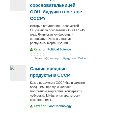
соосновательницей
ООН, будучи в составе
СССР?
История вступления Белорусской
ССР в число основателей ООН в 1945
году. Ялтинская конференция,
подписание Устава и статус
республики в организации.
Каталог:
Political Science
24 часов(а) назад
·
от
Kyrgyzstan Online
Самые вредные
продукты в СССР
Какие продукты в СССР были самыми
вредными: правда о колбасе,
мороженом, маргарине, консервах и
чебуреках. Мифы о натуральности
советской еды.
Каталог:
Food Technology