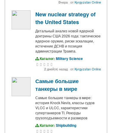
Вчера
·
от
Kyrgyzstan Online
New nuclear strategy of
the United States
Детальный анализ новой ядерной
доктрины США 2026 года: тактическое
ядерное оружие, риски эскалации,
истечение ДСНВ и позиция
администрации Трампа.
Каталог:
Military Science
2 дней(я) назад
·
от
Kyrgyzstan Online
Самые большие
танкеры в мире
Самые большие танкеры в мире:
история Knock Nevis, классы судов
VLCC и ULCC, характеристики
супертанкеров TI. Рекорды
грузоподъемности и размеров
Каталог:
Shipbuilding