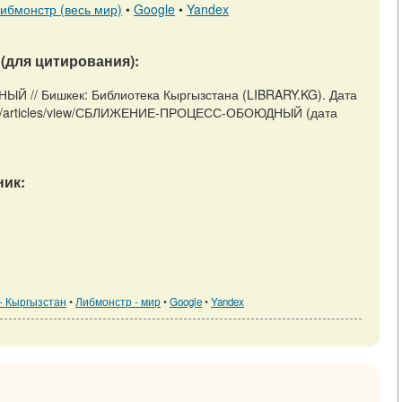
ибмонстр (весь мир)
•
Google
•
Yandex
(для цитирования):
// Бишкек: Библиотека Кыргызстана (LIBRARY.KG). Дата
.kg/m/articles/view/СБЛИЖЕНИЕ-ПРОЦЕСС-ОБОЮДНЫЙ (дата
ик:
- Кыргызстан
•
Либмонстр - мир
•
Google
•
Yandex