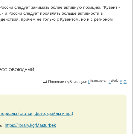
России следует занимать более активную позицию. "Кувейт -
 - и России следует проявлять больше активности в
ействия, причем не только с Кувейтом, но и с регионом
ПРОЦЕСС-ОБОЮДНЫЙ
Кыргызстан
World
Похожие публикации:
L
L
Y
G
териалы (статьи, фото, файлы и пр.)
ре:
https://library.kg/Masturbek