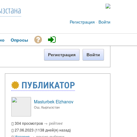
зстана
Регистрация
·
Войти
ио
Опросы
Регистрация
Войти
ПУБЛИКАТОР
Masturbek Elzhanov
Ош, Кыргызстан
→
рейтинг
304 просмотров
27.06.2023 (1138 дней(я) назад)
→
другие рубрики
История