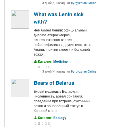
3 дней(я) назад
·
от
Kyrgyzstan Online
What was Lenin sick
with?
Чем болел Ленин: официальный
диагноз атеросклероз,
альтернативная версия
нейросифилиса и другие гипотезы.
Анализ причин смерти и болезней
вождя.
Каталог:
Medicine
3 дней(я) назад
·
от
Kyrgyzstan Online
Bears of Belarus
Бурый медведь в Беларуси:
численность, ареал обитания,
поведение при встрече, охотничий
сезон и обновлённый статус в
Красной книге.
Каталог:
Ecology