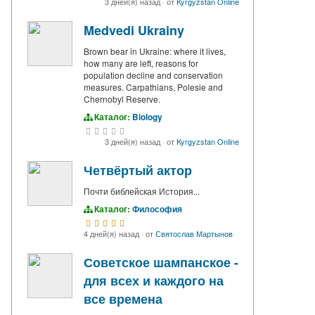
3 дней(я) назад
·
от
Kyrgyzstan Online
Medvedi Ukrainy
Brown bear in Ukraine: where it lives,
how many are left, reasons for
population decline and conservation
measures. Carpathians, Polesie and
Chernobyl Reserve.
Каталог:
Biology
3 дней(я) назад
·
от
Kyrgyzstan Online
Четвёртый актор
Почти библейская История...
Каталог:
Философия
4 дней(я) назад
·
от
Святослав Мартынов
Советское шампанское -
для всех и каждого на
все времена