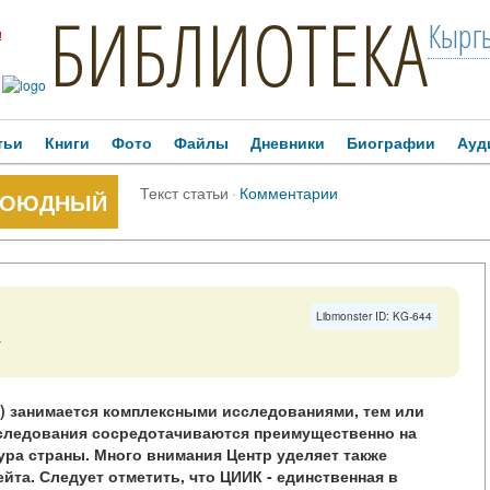
БИБЛИОТЕКА
Кыргы
!
тьи
Книги
Фото
Файлы
Дневники
Биографии
Ауд
Текст статьи
·
Комментарии
ОБОЮДНЫЙ
Libmonster ID: KG-644
→
К) занимается комплексными исследованиями, тем или
сследования сосредотачиваются преимущественно на
тура страны. Много внимания Центр уделяет также
та. Следует отметить, что ЦИИК - единственная в