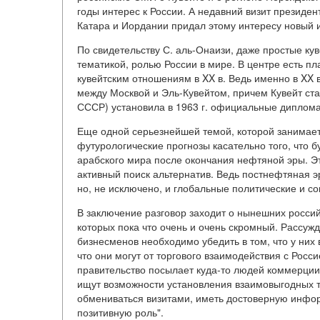
годы интерес к России. А недавний визит президе
Катара и Иордании придал этому интересу новый 
По свидетельству С. аль-Онаизи, даже простые ку
тематикой, ролью России в мире. В центре есть п
кувейтским отношениям в XX в. Ведь именно в X
между Москвой и Эль-Кувейтом, причем Кувейт стал
СССР) установила в 1963 г. официальные диплома
Еще одной серьезнейшей темой, которой занимает
футурологические прогнозы касательно того, что
арабского мира после окончания нефтяной эры. Эт
активный поиск альтернатив. Ведь постнефтяная э
но, не исключено, и глобальные политические и с
В заключение разговор заходит о нынешних россий
которых пока что очень и очень скромный. Рассужд
бизнесменов необходимо убедить в том, что у них
что они могут от торгового взаимодействия с Росси
правительство посылает куда-то людей коммерции 
ищут возможности установления взаимовыгодных то
обмениваться визитами, иметь достоверную инфор
позитивную роль".