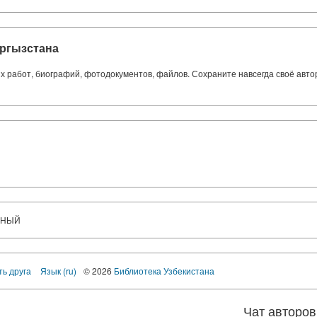
ргызстана
ких работ, биографий, фотодокументов, файлов. Сохраните навсегда своё авт
ДНЫЙ
ть друга
Язык (ru)
© 2026
Библиотека Узбекистана
Чат авторов