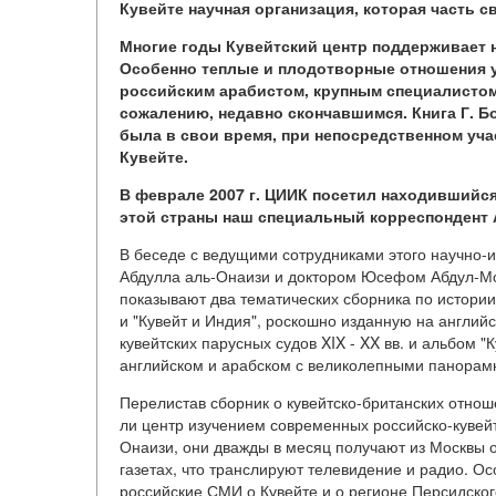
Кувейте научная организация, которая часть с
Многие годы Кувейтский центр поддерживает 
Особенно теплые и плодотворные отношения 
российским арабистом, крупным специалистом
сожалению, недавно скончавшимся. Книга Г. Б
была в свои время, при непосредственном уча
Кувейте.
В феврале 2007 г. ЦИИК посетил находившийс
этой страны наш специальный корреспондент 
В беседе с ведущими сотрудниками этого научно-
Абдулла аль-Онаизи и доктором Юсефом Абдул-Мо
показывают два тематических сборника по истории
и "Кувейт и Индия", роскошно изданную на англи
кувейтских парусных судов XIX - XX вв. и альбом "К
английском и арабском с великолепными панора
Перелистав сборник о кувейтско-британских отно
ли центр изучением современных российско-кувейт
Онаизи, они дважды в месяц получают из Москвы от
газетах, что транслируют телевидение и радио. Ос
российские СМИ о Кувейте и о регионе Персидско