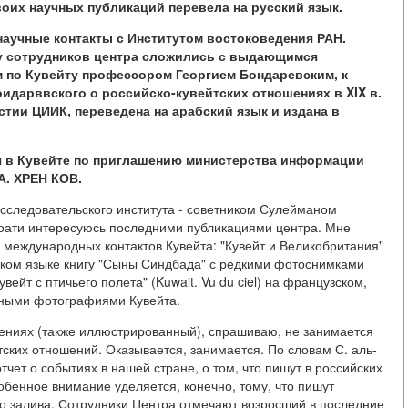
воих научных публикаций перевела на русский язык.
научные контакты с Институтом востоковедения РАН.
у сотрудников центра сложились с выдающимся
 по Кувейту профессором Георгием Бондаревским, к
оидарввского о российско-кувейтских отношениях в XIX в.
стии ЦИИК, переведена на арабский язык и издана в
я в Кувейте по приглашению министерства информации
А. ХРЕН КОВ.
исследовательского института - советником Сулейманом
ати интересуюсь последними публикациями центра. Мне
 международных контактов Кувейта: "Кувейт и Великобритания"
йском языке книгу "Сыны Синдбада" с редкими фотоснимками
увейт с птичьего полета" (Kuwait. Vu du ciel) на французском,
мными фотографиями Кувейта.
шениях (также иллюстрированный), спрашиваю, не занимается
ских отношений. Оказывается, занимается. По словам С. аль-
чет о событиях в нашей стране, о том, что пишут в российских
обенное внимание уделяется, конечно, тому, что пишут
го залива. Сотрудники Центра отмечают возросший в последние