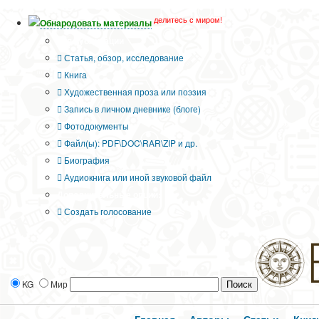
делитесь с миром!
Обнародовать материалы
Тип публикации
Статья, обзор, исследование
Книга
Художественная проза или поэзия
Запись в личном дневнике (блоге)
Фотодокументы
Файл(ы): PDF\DOC\RAR\ZIP и др.
Биография
Аудиокнига или иной звуковой файл
Дополнительные опции:
Создать голосование
KG
Мир