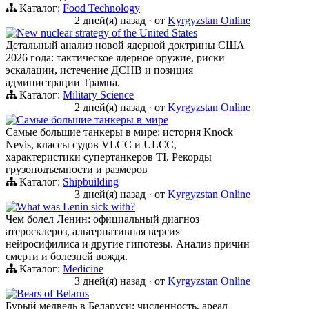
Каталог:
Food Technology
2 дней(я) назад
·
от
Kyrgyzstan Online
New nuclear strategy of the United States
Детальный анализ новой ядерной доктрины США
2026 года: тактическое ядерное оружие, риски
эскалации, истечение ДСНВ и позиция
администрации Трампа.
Каталог:
Military Science
2 дней(я) назад
·
от
Kyrgyzstan Online
Самые большие танкеры в мире
Самые большие танкеры в мире: история Knock
Nevis, классы судов VLCC и ULCC,
характеристики супертанкеров TI. Рекорды
грузоподъемности и размеров
Каталог:
Shipbuilding
3 дней(я) назад
·
от
Kyrgyzstan Online
What was Lenin sick with?
Чем болел Ленин: официальный диагноз
атеросклероз, альтернативная версия
нейросифилиса и другие гипотезы. Анализ причин
смерти и болезней вождя.
Каталог:
Medicine
3 дней(я) назад
·
от
Kyrgyzstan Online
Bears of Belarus
Бурый медведь в Беларуси: численность, ареал