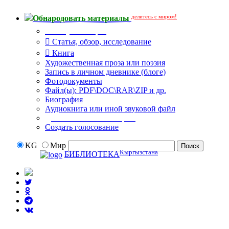
делитесь с миром!
Обнародовать материалы
Тип публикации
Статья, обзор, исследование
Книга
Художественная проза или поэзия
Запись в личном дневнике (блоге)
Фотодокументы
Файл(ы): PDF\DOC\RAR\ZIP и др.
Биография
Аудиокнига или иной звуковой файл
Дополнительные опции:
Создать голосование
KG
Мир
Кыргызстана
БИБЛИОТЕКА