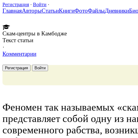
Регистрация
·
Войти
·
Главная
Авторы
Статьи
Книги
Фото
Файлы
Дневники
Би
Скам-центры в Камбодже
Текст статьи
·
Комментарии
Регистрация
Войти
Феномен так называемых «ска
представляет собой одну из н
современного рабства, возник