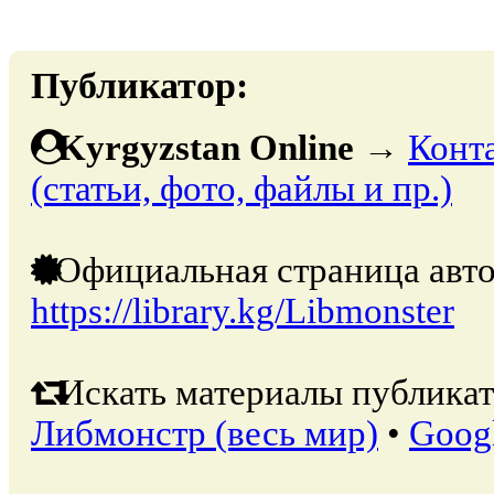
Публикатор:
Kyrgyzstan Online
→
Конт
(статьи, фото, файлы и пр.)
Официальная страница авто
https://library.kg/Libmonster
Искать материалы публикат
Либмонстр (весь мир)
•
Goog