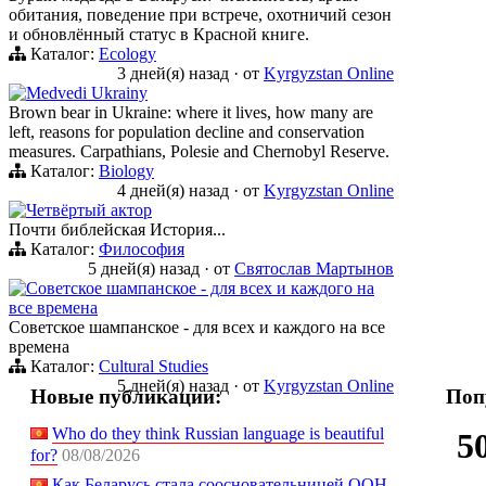
обитания, поведение при встрече, охотничий сезон
и обновлённый статус в Красной книге.
Каталог:
Ecology
3 дней(я) назад
·
от
Kyrgyzstan Online
Medvedi Ukrainy
Brown bear in Ukraine: where it lives, how many are
left, reasons for population decline and conservation
measures. Carpathians, Polesie and Chernobyl Reserve.
Каталог:
Biology
4 дней(я) назад
·
от
Kyrgyzstan Online
Четвёртый актор
Почти библейская История...
Каталог:
Философия
5 дней(я) назад
·
от
Святослав Мартынов
Советское шампанское - для всех и каждого на
все времена
Советское шампанское - для всех и каждого на все
времена
Каталог:
Cultural Studies
5 дней(я) назад
·
от
Kyrgyzstan Online
Новые публикации:
Поп
Who do they think Russian language is beautiful
5
for?
08/08/2026
Как Беларусь стала соосновательницей ООН,