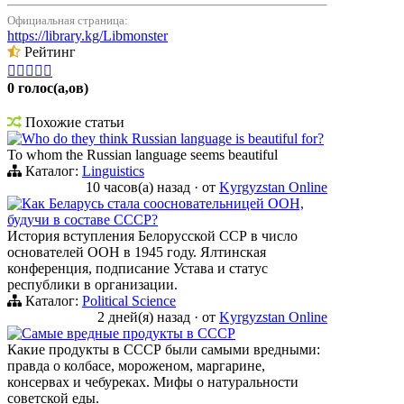
Официальная страница:
https://library.kg/Libmonster
Рейтинг





0 голос(а,ов)
Похожие статьи
Who do they think Russian language is beautiful for?
To whom the Russian language seems beautiful
Каталог:
Linguistics
10 часов(а) назад
·
от
Kyrgyzstan Online
Как Беларусь стала соосновательницей ООН,
будучи в составе СССР?
История вступления Белорусской ССР в число
основателей ООН в 1945 году. Ялтинская
конференция, подписание Устава и статус
республики в организации.
Каталог:
Political Science
2 дней(я) назад
·
от
Kyrgyzstan Online
Самые вредные продукты в СССР
Какие продукты в СССР были самыми вредными:
правда о колбасе, мороженом, маргарине,
консервах и чебуреках. Мифы о натуральности
советской еды.