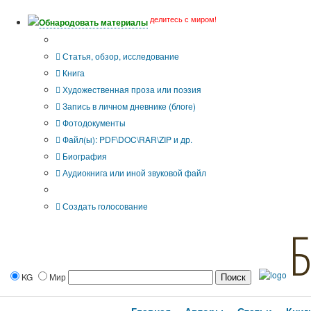
делитесь с миром!
Обнародовать материалы
Тип публикации
Статья, обзор, исследование
Книга
Художественная проза или поэзия
Запись в личном дневнике (блоге)
Фотодокументы
Файл(ы): PDF\DOC\RAR\ZIP и др.
Биография
Аудиокнига или иной звуковой файл
Дополнительные опции:
Создать голосование
KG
Мир