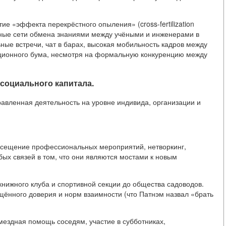
е «эффекта перекрёстного опыления» (cross-fertilization
лотные сети обмена знаниями между учёными и инженерами в
ые встречи, чат в барах, высокая мобильность кадров между
ционного бума, несмотря на формальную конкуренцию между
 социального капитала.
авленная деятельность на уровне индивида, организации и
Посещение профессиональных мероприятий, нетворкинг,
ых связей в том, что они являются мостами к новым
 книжного клуба и спортивной секции до общества садоводов.
щённого доверия и норм взаимности (что Патнэм назвал «брать
мездная помощь соседям, участие в субботниках,