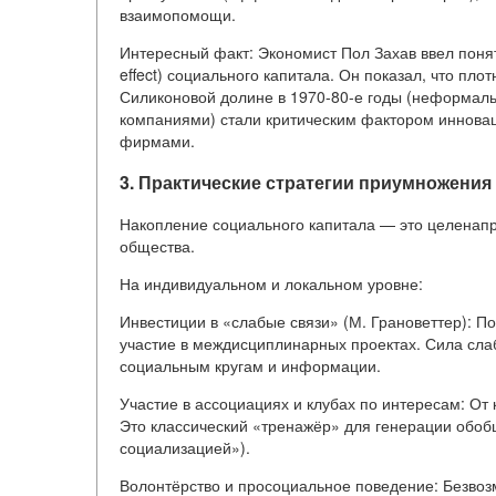
взаимопомощи.
Интересный факт: Экономист Пол Захав ввел поняти
effect) социального капитала. Он показал, что п
Силиконовой долине в 1970-80-е годы (неформальн
компаниями) стали критическим фактором иннова
фирмами.
3. Практические стратегии приумножения
Накопление социального капитала — это целенапр
общества.
На индивидуальном и локальном уровне:
Инвестиции в «слабые связи» (М. Грановеттер): 
участие в междисциплинарных проектах. Сила слаб
социальным кругам и информации.
Участие в ассоциациях и клубах по интересам: От
Это классический «тренажёр» для генерации обоб
социализацией»).
Волонтёрство и просоциальное поведение: Безвоз