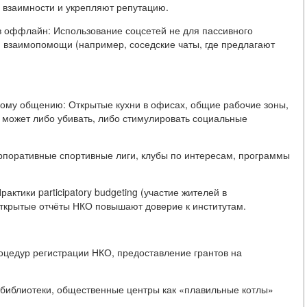
ы взаимности и укрепляют репутацию.
 оффлайн: Использование соцсетей не для пассивного
, взаимопомощи (например, соседские чаты, где предлагают
ому общению: Открытые кухни в офисах, общие рабочие зоны,
а может либо убивать, либо стимулировать социальные
рпоративные спортивные лиги, клубы по интересам, программы
ктики participatory budgeting (участие жителей в
ткрытые отчёты НКО повышают доверие к институтам.
цедур регистрации НКО, предоставление грантов на
 библиотеки, общественные центры как «плавильные котлы»