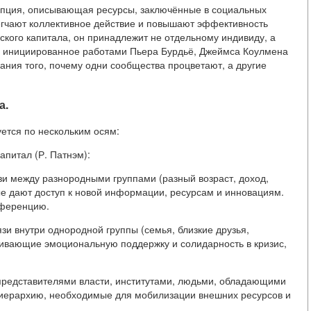
епция, описывающая ресурсы, заключённые в социальных
легчают коллективное действие и повышают эффективность
ского капитала, он принадлежит не отдельному индивиду, а
е, инициированное работами Пьера Бурдьё, Джеймса Коулмена
ания того, почему одни сообщества процветают, а другие
а.
ется по нескольким осям:
апитал (Р. Патнэм):
зи между разнородными группами (разный возраст, доход,
рые дают доступ к новой информации, ресурсам и инновациям.
нференцию.
и внутри однородной группы (семья, близкие друзья,
чивающие эмоциональную поддержку и солидарность в кризис,
 с представителями власти, институтами, людьми, обладающими
з иерархию, необходимые для мобилизации внешних ресурсов и