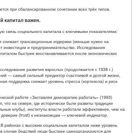
ется при сбалансированном сочетании всех трёх типов.
й капитал важен.
ю связь социального капитала с ключевыми показателями:
я снижает трансакционные издержки (меньше нужно на
т инвестиции и предпринимательство. Исследования
апиталом быстрее восстанавливаются после экономических
сследование развития взрослых (продолжается с 1938 г.)
ений — самый сильный предиктор счастливой и долгой жизни,
ая поддержка снижает уровень стресса (кортизола) и риск
ической работе «Заставляя демократию работать» (1993)
, что на севере, где исторически были развиты традиции
льные клубы), институты власти работали эффективнее, чем на
доверие (trust) к незнакомцам — ключевой индикатор.
: В районах с высоким социальным капиталом ниже уровень
 в случае бедствий люди быстрее самоорганизуются для