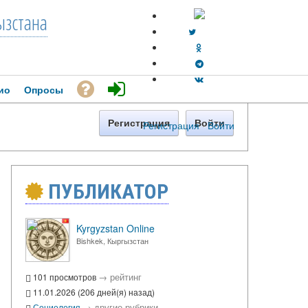
зстана
ио
Опросы
Регистрация
Войти
Регистрация
·
Войти
ПУБЛИКАТОР
Kyrgyzstan Online
Bishkek, Кыргызстан
→
рейтинг
101 просмотров
11.01.2026 (206 дней(я) назад)
→
другие рубрики
Социология