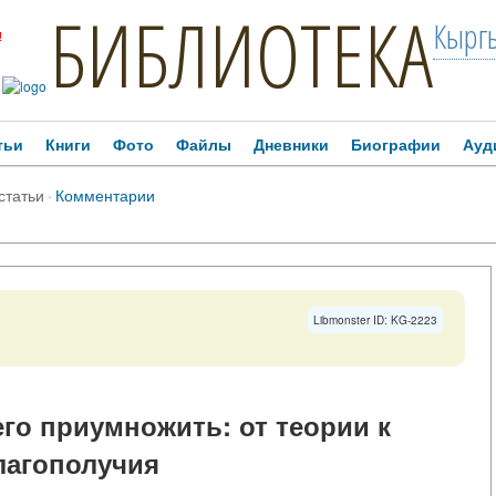
БИБЛИОТЕКА
Кыргы
!
тьи
Книги
Фото
Файлы
Дневники
Биографии
Ауд
статьи
·
Комментарии
Libmonster ID: KG-2223
го приумножить: от теории к
лагополучия