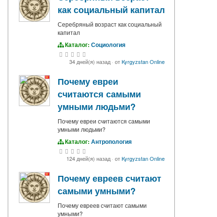
как социальный капитал
Серебряный возраст как социальный
капитал
Каталог:
Социология
34 дней(я) назад
·
от
Kyrgyzstan Online
Почему евреи
считаются самыми
умными людьми?
Почему евреи считаются самыми
умными людьми?
Каталог:
Антропология
124 дней(я) назад
·
от
Kyrgyzstan Online
Почему евреев считают
самыми умными?
Почему евреев считают самыми
умными?