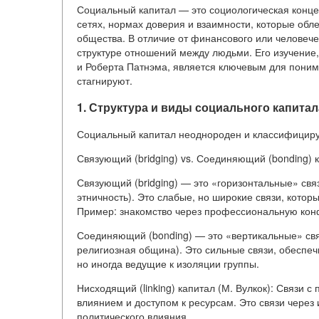
Социальный капитал — это социологическая конц
сетях, нормах доверия и взаимности, которые об
общества. В отличие от финансового или человече
структуре отношений между людьми. Его изучени
и Роберта Патнэма, является ключевым для поним
стагнируют.
1. Структура и виды социального капитал
Социальный капитал неоднороден и классифициру
Связующий (bridging) vs. Соединяющий (bonding) к
Связующий (bridging) — это «горизонтальные» свя
этничность). Это слабые, но широкие связи, кото
Пример: знакомство через профессиональную ко
Соединяющий (bonding) — это «вертикальные» связ
религиозная община). Это сильные связи, обеспе
но иногда ведущие к изоляции группы.
Нисходящий (linking) капитал (М. Вулкок): Связи
влиянием и доступом к ресурсам. Это связи чере
политического влияния.