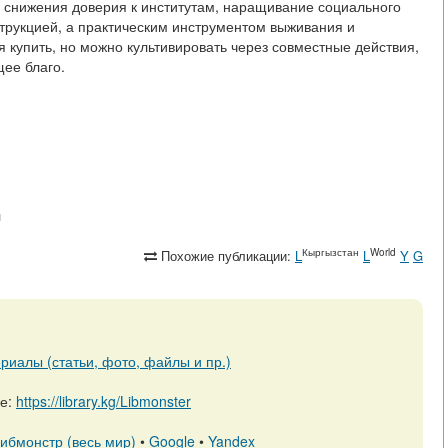
 снижения доверия к институтам, наращивание социального
струкцией, а практическим инструментом выживания и
я купить, но можно культивировать через совместные действия,
щее благо.
л
Кыргызстан
World
Похожие публикации:
L
L
Y
G
риалы (статьи, фото, файлы и пр.)
ре:
https://library.kg/Libmonster
ибмонстр (весь мир)
•
Google
•
Yandex