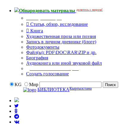
делитесь с миром!
Обнародовать материалы
Тип публикации
Статья, обзор, исследование
Книга
Художественная проза или поэзия
Запись в личном дневнике (блоге)
Фотодокументы
Файл(ы): PDF\DOC\RAR\ZIP и др.
Биография
Аудиокнига или иной звуковой файл
Дополнительные опции:
Создать голосование
KG
Мир
Кыргызстана
БИБЛИОТЕКА