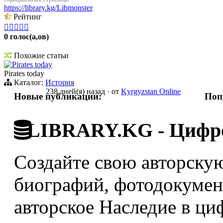
https://library.kg/Libmonster
Рейтинг





0 голос(а,ов)
Похожие статьи
Pirates today
Pirates today
Каталог:
История
238 дней(я) назад
·
от
Kyrgyzstan Online
Новые публикации:
Поп
LIBRARY.KG - Цифро
Создайте свою авторскую
биографий, фотодокумент
авторское Наследие в ци