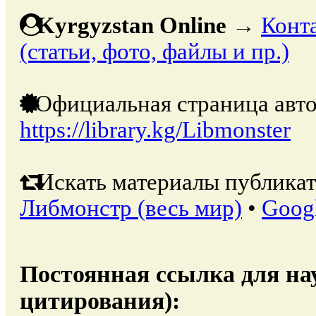
Kyrgyzstan Online
→
Конт
(статьи, фото, файлы и пр.)
Официальная страница авто
https://library.kg/Libmonster
Искать материалы публикат
Либмонстр (весь мир)
•
Goog
Постоянная ссылка для на
цитирования):