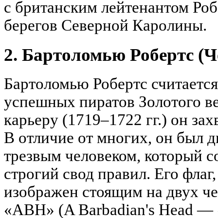
с британским лейтенантом Ро
берегов Северной Каролины.
2. Бартоломью Робертс (
Бартоломью Робертс считается
успешных пиратов Золотого ве
карьеру (1719–1722 гг.) он зах
В отличие от многих, он был
трезвым человеком, который с
строгий свод правил. Его флаг
изображен стоящим на двух че
«ABH» (A Barbadian's Head — 