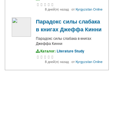
8 дней(я) назад
·
от
Kyrgyzstan Online
Парадокс силы слабака
в книгах Джеффа Кинни
Парадокс силы слабака в книгах
Джеффа Кинни
Каталог:
Literature Study
8 дней(я) назад
·
от
Kyrgyzstan Online