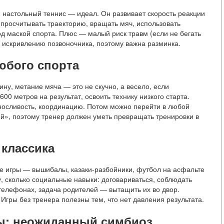
, настольный теннис — идеал. Он развивает скорость реакции
 просчитывать траекторию, вращать мяч, использовать
од маской спорта. Плюс — малый риск травм (если не бегать
 к искривлению позвоночника, поэтому важна разминка.
любого спорта
ину, метание мяча — это не скучно, а весело, если
00 метров на результат, освоить технику низкого старта.
ыносливость, координацию. Потом можно перейти в любой
ой», поэтому тренер должен уметь превращать тренировки в
 классика
ые игры — вышибалы, казаки-разбойники, футбол на асфальте
у, сколько социальные навыки: договариваться, соблюдать
в телефонах, задача родителей — вытащить их во двор.
 Игры без тренера полезны тем, что нет давления результата.
ы: неожиданный симбиоз