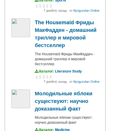
7 дней(я) назад
·
от
Kyrgyzstan Online
The Housemaid Фриды
МакФадден - домашний
триллер и мировой
бестселлер
The Housemaid Фриды МакФадден -
домашний триллер и мировой
бестселлер
Каталог:
Literature Study
7 дней(я) назад
·
от
Kyrgyzstan Online
Молодильные яблоки
существуют: научно
доказанный факт
Молодильные яблоки существуют:
научно доказанный факт
Каталог:
Medicine