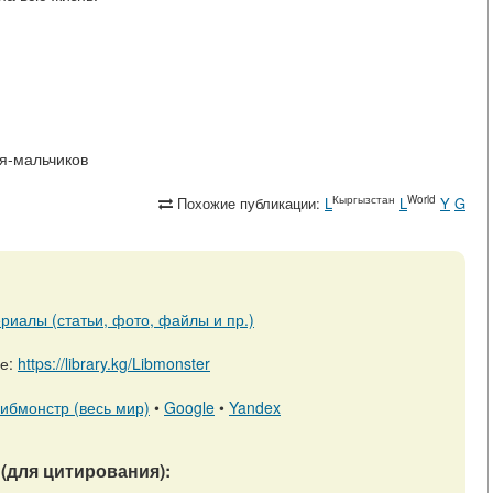
для-мальчиков
Кыргызстан
World
Похожие публикации:
L
L
Y
G
риалы (статьи, фото, файлы и пр.)
ре:
https://library.kg/Libmonster
ибмонстр (весь мир)
•
Google
•
Yandex
(для цитирования):