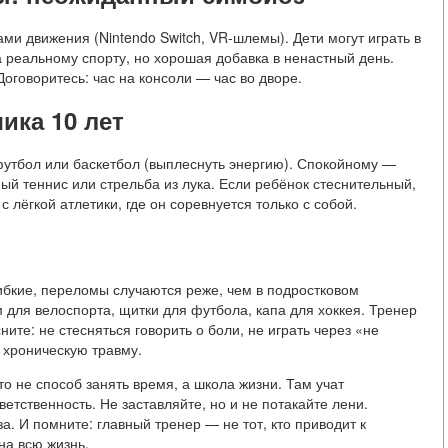
ами движения (Nintendo Switch, VR-шлемы). Дети могут играть в
а реальному спорту, но хорошая добавка в ненастный день.
говоритесь: час на консоли — час во дворе.
ика 10 лет
утбол или баскетбол (выплеснуть энергию). Спокойному —
ный теннис или стрельба из лука. Если ребёнок стеснительный,
 лёгкой атлетики, где он соревнуется только с собой.
гибкие, переломы случаются реже, чем в подростковом
 для велоспорта, щитки для футбола, капа для хоккея. Тренер
ите: не стесняться говорить о боли, не играть через «не
ь хроническую травму.
о не способ занять время, а школа жизни. Там учат
ветственность. Не заставляйте, но и не потакайте лени.
а. И помните: главный тренер — не тот, кто приводит к
на всю жизнь.