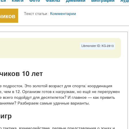
тьи
Книги
Фото
Файлы
Дневники
Биографии
Ауд
Текст статьи
·
Комментарии
чиков
Libmonster ID: KG-2813
иков 10 лет
е подросток. Это золотой возраст для спорта: координация
е, чем в 12. Организм готов к нагрузкам, но ещё не перегружен
 всего подойдут для десятилеток? И главное — как привить
ованиями? Разбираем самые удачные варианты.
 игр
о тактика, взаимодействие, первые представления о зонах и