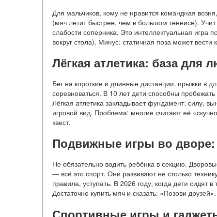
Для мальчиков, кому не нравится командная возня
(мяч летит быстрее, чем в большом теннисе). Учит
слабости соперника. Это интеллектуальная игра п
вокруг стола). Минус: статичная поза может вести
Лёгкая атлетика: база для 
Бег на короткие и длинные дистанции, прыжки в дл
соревноваться. В 10 лет дети способны пробежать 6
Лёгкая атлетика закладывает фундамент: силу, в
игровой вид. Проблема: многие считают её «скучн
квест.
Подвижные игры во дворе:
Не обязательно водить ребёнка в секцию. Дворов
— всё это спорт. Они развивают не столько техник
правила, уступать. В 2026 году, когда дети сидят 
Достаточно купить мяч и сказать: «Позови друзей».
Спортивные игры и гаджет