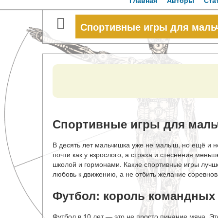
Главная
Авторы
Ста
Спортивные игры для маль
Спортивные игры для мальч
В десять лет мальчишка уже не малыш, но ещё и н
почти как у взрослого, а страха и стеснения меньш
школой и гормонами. Какие спортивные игры лучше
любовь к движению, а не отбить желание соревн
Футбол: король командных
Футбол в 10 лет — это не просто пинание мяча. Эт