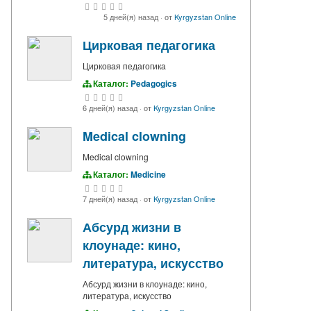
5 дней(я) назад
·
от
Kyrgyzstan Online
Цирковая педагогика
Цирковая педагогика
Каталог:
Pedagogics
6 дней(я) назад
·
от
Kyrgyzstan Online
Medical clowning
Medical clowning
Каталог:
Medicine
7 дней(я) назад
·
от
Kyrgyzstan Online
Абсурд жизни в
клоунаде: кино,
литература, искусство
Абсурд жизни в клоунаде: кино,
литература, искусство