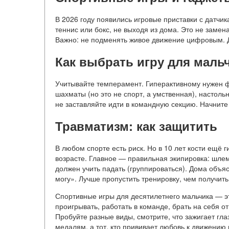
В 2026 году появились игровые приставки с датчик
теннис или бокс, не выходя из дома. Это не замен
Важно: не подменять живое движение цифровым. До
Как выбрать игру для мальч
Учитывайте темперамент. Гиперактивному нужен ф
шахматы (но это не спорт, а умственная), настоль
не заставляйте идти в командную секцию. Начните с
Травматизм: как защитить
В любом спорте есть риск. Но в 10 лет кости ещё 
возрасте. Главное — правильная экипировка: шлем
должен учить падать (группироваться). Дома объясн
могу». Лучше пропустить тренировку, чем получит
Спортивные игры для десятилетнего мальчика — эт
проигрывать, работать в команде, брать на себя от
Пробуйте разные виды, смотрите, что зажигает глаз
медалям, а тот, кто прививает любовь к движению 