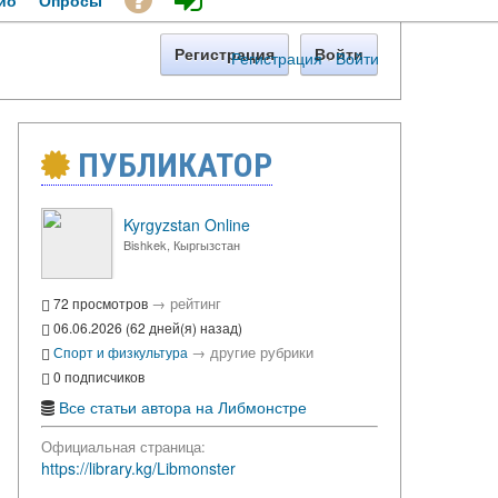
ио
Опросы
Регистрация
Войти
Регистрация
·
Войти
ПУБЛИКАТОР
Kyrgyzstan Online
Bishkek, Кыргызстан
→
рейтинг
72 просмотров
06.06.2026 (62 дней(я) назад)
→
другие рубрики
Спорт и физкультура
0 подписчиков
Все статьи автора на Либмонстре
Официальная страница:
https://library.kg/Libmonster