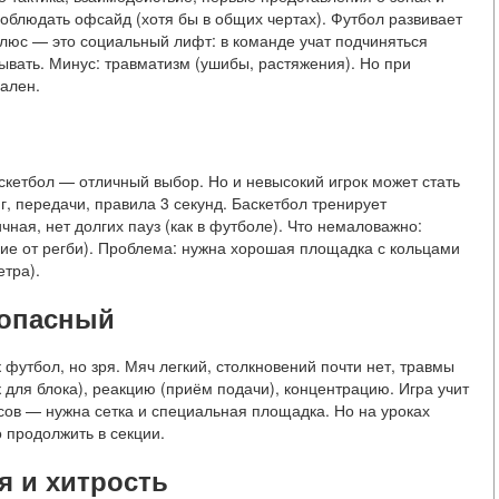
соблюдать офсайд (хотя бы в общих чертах). Футбол развивает
Плюс — это социальный лифт: в команде учат подчиняться
ывать. Минус: травматизм (ушибы, растяжения). Но при
ален.
аскетбол — отличный выбор. Но и невысокий игрок может стать
, передачи, правила 3 секунд. Баскетбол тренирует
чная, нет долгих пауз (как в футболе). Что немаловажно:
ичие от регби). Проблема: нужна хорошая площадка с кольцами
етра).
зопасный
 футбол, но зря. Мяч легкий, столкновений почти нет, травмы
 для блока), реакцию (приём подачи), концентрацию. Игра учит
усов — нужна сетка и специальная площадка. Но на уроках
 продолжить в секции.
я и хитрость