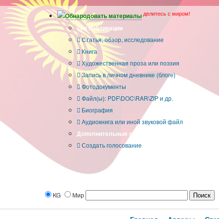
делитесь с миром!
Обнародовать материалы
Тип публикации
Статья, обзор, исследование
Книга
Художественная проза или поэзия
Запись в личном дневнике (блоге)
Фотодокументы
Файл(ы): PDF\DOC\RAR\ZIP и др.
Биография
Аудиокнига или иной звуковой файл
Дополнительные опции:
Создать голосование
KG
Мир