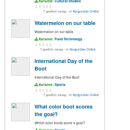
Каталог:
Cultural Studies
7 дней(я) назад
·
от
Kyrgyzstan Online
Watermelon on our table
Watermelon on our table
Каталог:
Food Technology
7 дней(я) назад
·
от
Kyrgyzstan Online
International Day of the
Boot
International Day of the Boot
Каталог:
Sports
7 дней(я) назад
·
от
Kyrgyzstan Online
What color boot scores
the goal?
Which color boots score a goal?
Каталог:
Sports