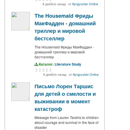
6 дней(я) назад
·
от
Kyrgyzstan Online
The Housemaid Фриды
МакФадден - домашний
триллер и мировой
бестселлер
The Housemaid Фриды МакФадден -
домашний триллер и мировой
бестселлер
Каталог:
Literature Study
6 дней(я) назад
·
от
Kyrgyzstan Online
Письмо Лорен Таршис
для детей о смелости и
выживании в момент
катастроф
Message from Lauren Tarshis to children
about courage and survival in the face of
disaster