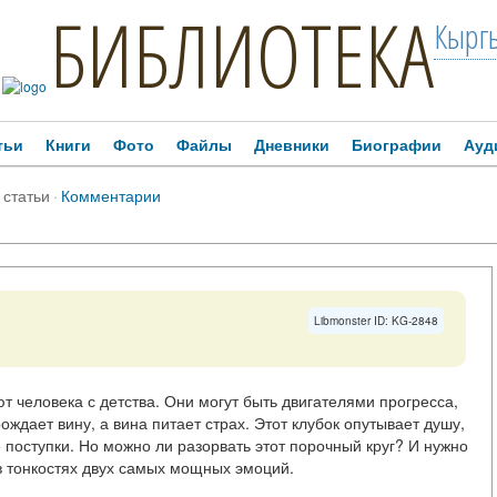
БИБЛИОТЕКА
Кыргы
тьи
Книги
Фото
Файлы
Дневники
Биографии
Ауд
 статьи
·
Комментарии
Libmonster ID: KG-2848
ют человека с детства. Они могут быть двигателями прогресса,
ждает вину, а вина питает страх. Этот клубок опутывает душу,
поступки. Но можно ли разорвать этот порочный круг? И нужно
в тонкостях двух самых мощных эмоций.