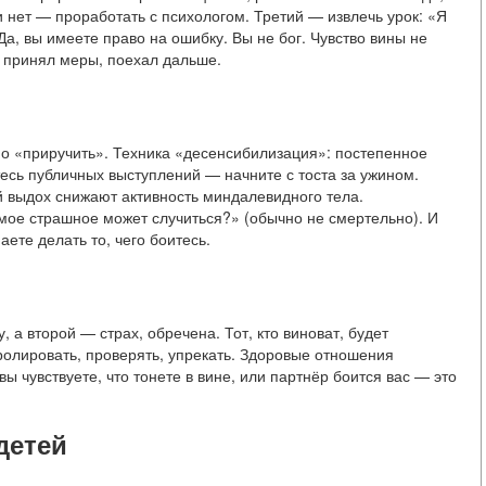
и нет — проработать с психологом. Третий — извлечь урок: «Я
Да, вы имеете право на ошибку. Вы не бог. Чувство вины не
, принял меры, поехал дальше.
но «приручить». Техника «десенсибилизация»: постепенное
есь публичных выступлений — начните с тоста за ужином.
й выдох снижают активность миндалевидного тела.
мое страшное может случиться?» (обычно не смертельно). И
аете делать то, чего боитесь.
 а второй — страх, обречена. Тот, кто виноват, будет
нтролировать, проверять, упрекать. Здоровые отношения
вы чувствуете, что тонете в вине, или партнёр боится вас — это
детей