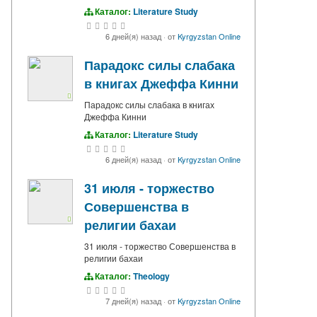
Каталог:
Literature Study
6 дней(я) назад
·
от
Kyrgyzstan Online
Парадокс силы слабака
в книгах Джеффа Кинни
Парадокс силы слабака в книгах
Джеффа Кинни
Каталог:
Literature Study
6 дней(я) назад
·
от
Kyrgyzstan Online
31 июля - торжество
Совершенства в
религии бахаи
31 июля - торжество Совершенства в
религии бахаи
Каталог:
Theology
7 дней(я) назад
·
от
Kyrgyzstan Online