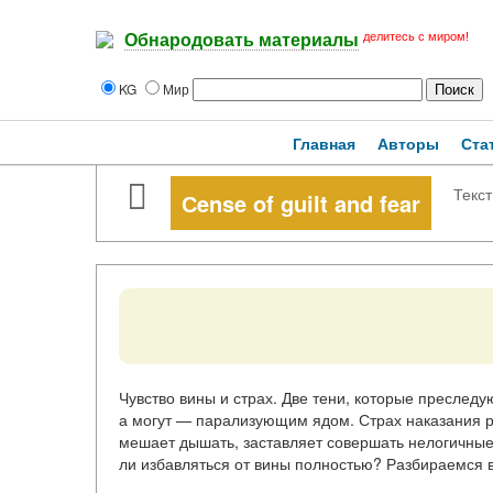
делитесь с миром!
Обнародовать материалы
KG
Мир
Главная
Авторы
Ста
Текст
Сense of guilt and fear
Чувство вины и страх. Две тени, которые преследу
а могут — парализующим ядом. Страх наказания ро
мешает дышать, заставляет совершать нелогичные 
ли избавляться от вины полностью? Разбираемся 