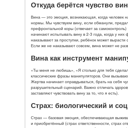
Откуда берётся чувство ви
Вина — это эмоция, возникающая, когда человек 
нормы. Мы чувствуем вину, если обманули, предал
префронтальной коры (отвечает за самоконтроль) 
начинают испытывать вину в 2-3 года, когда у ни
наказывают за проступки, ребёнок может вырасти 
Если же не наказывают совсем, вина может не разв
Вина как инструмент мани
«Ты меня не любишь», «Я столько для тебя сделал
классические фразы манипуляторов. Они вызывают
Жертва начинает оправдываться, брать на себя чу
разрушительный сценарий. Важно отличать здорову
заставляют чувствовать вину за то, что я есть).
Страх: биологический и со
Страх — базовая эмоция, обеспечивающая выживан
и приобретённый (страх ответственности, страх от