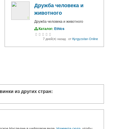
Дружба человека и
животного
Дружба человека и животного
Каталог:
Ethics
7 дней(я) назад
·
от
Kyrgyzstan Online
винки из других стран:
орское Наследие в цифровом виде.
Нажмите сюда
, чтобы