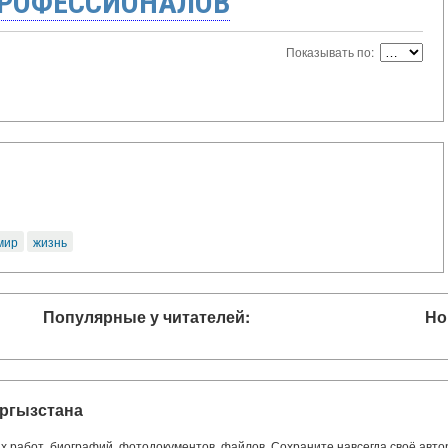
ПРОФЕССИОНАЛОВ
Показывать по:
мир
жизнь
Популярные у читателей:
Но
ргызстана
ких работ, биографий, фотодокументов, файлов. Сохраните навсегда своё авт