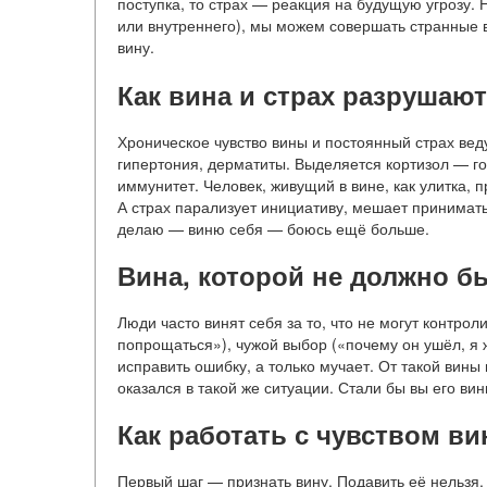
поступка, то страх — реакция на будущую угрозу. 
или внутреннего), мы можем совершать странные в
вину.
Как вина и страх разрушаю
Хроническое чувство вины и постоянный страх веду
гипертония, дерматиты. Выделяется кортизол — го
иммунитет. Человек, живущий в вине, как улитка, п
А страх парализует инициативу, мешает принимать
делаю — виню себя — боюсь ещё больше.
Вина, которой не должно б
Люди часто винят себя за то, что не могут контроли
попрощаться»), чужой выбор («почему он ушёл, я 
исправить ошибку, а только мучает. От такой вины 
оказался в такой же ситуации. Стали бы вы его ви
Как работать с чувством в
Первый шаг — признать вину. Подавить её нельзя, 