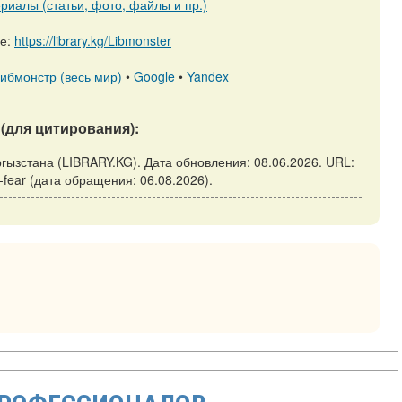
риалы (статьи, фото, файлы и пр.)
ре:
https://library.kg/Libmonster
ибмонстр (весь мир)
•
Google
•
Yandex
(для цитирования):
Кыргызстана (LIBRARY.KG). Дата обновления: 08.06.2026. URL:
and-fear (дата обращения: 06.08.2026).