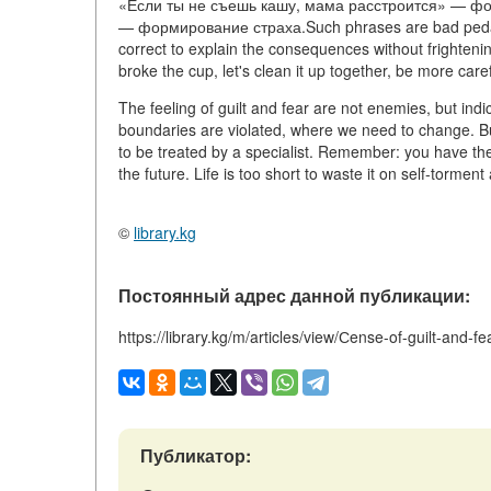
«Если ты не съешь кашу, мама расстроится» — ф
— формирование страха.Such phrases are bad pedagog
correct to explain the consequences without frightenin
broke the cup, let's clean it up together, be more caref
The feeling of guilt and fear are not enemies, but in
boundaries are violated, where we need to change. Bu
to be treated by a specialist. Remember: you have the
the future. Life is too short to waste it on self-tormen
©
library.kg
Постоянный адрес данной публикации:
https://library.kg/m/articles/view/Сense-of-guilt-and-fe
Публикатор: