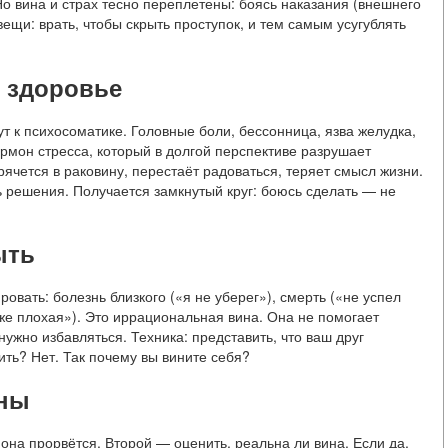
Но вина и страх тесно переплетены: боясь наказания (внешнего
ещи: врать, чтобы скрыть проступок, и тем самым усугублять
т здоровье
т к психосоматике. Головные боли, бессонница, язва желудка,
рмон стресса, который в долгой перспективе разрушает
рячется в раковину, перестаёт радоваться, теряет смысл жизни.
 решения. Получается замкнутый круг: боюсь сделать — не
ыть
ровать: болезнь близкого («я не уберег»), смерть («не успел
же плохая»). Это иррациональная вина. Она не помогает
нужно избавляться. Техника: представить, что ваш друг
нить? Нет. Так почему вы вините себя?
ины
она прорвётся. Второй — оценить, реальна ли вина. Если да,