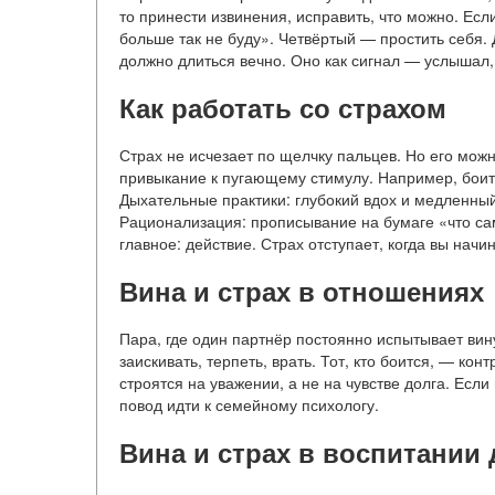
то принести извинения, исправить, что можно. Есл
больше так не буду». Четвёртый — простить себя. 
должно длиться вечно. Оно как сигнал — услышал
Как работать со страхом
Страх не исчезает по щелчку пальцев. Но его мож
привыкание к пугающему стимулу. Например, боит
Дыхательные практики: глубокий вдох и медленны
Рационализация: прописывание на бумаге «что са
главное: действие. Страх отступает, когда вы начин
Вина и страх в отношениях
Пара, где один партнёр постоянно испытывает вину,
заискивать, терпеть, врать. Тот, кто боится, — ко
строятся на уважении, а не на чувстве долга. Если 
повод идти к семейному психологу.
Вина и страх в воспитании 