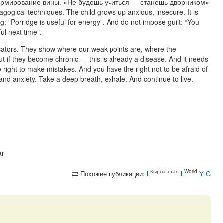
ормирование вины. «Не будешь учиться — станешь дворником»
ical techniques. The child grows up anxious, insecure. It is
g: “Porridge is useful for energy”. And do not impose guilt: “You
ul next time”.
dicators. They show where our weak points are, where the
t if they become chronic — this is already a disease. And it needs
 right to make mistakes. And you have the right not to be afraid of
t and anxiety. Take a deep breath, exhale. And continue to live.
ar
Кыргызстан
World
Похожие публикации:
L
L
Y
G