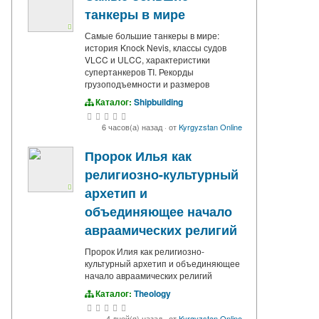
танкеры в мире
Самые большие танкеры в мире:
история Knock Nevis, классы судов
VLCC и ULCC, характеристики
супертанкеров TI. Рекорды
грузоподъемности и размеров
Каталог:
Shipbuilding
6 часов(а) назад
·
от
Kyrgyzstan Online
Пророк Илья как
религиозно-культурный
архетип и
объединяющее начало
авраамических религий
Пророк Илия как религиозно-
культурный архетип и объединяющее
начало авраамических религий
Каталог:
Theology
4 дней(я) назад
·
от
Kyrgyzstan Online