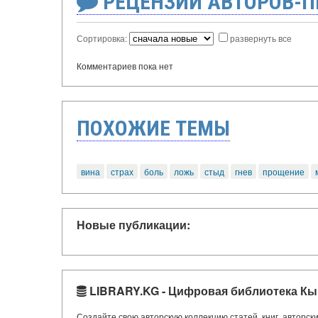
РЕЦЕНЗИИ АВТОРОВ-
Сортировка:
развернуть все
Комментариев пока нет
ПОХОЖИЕ ТЕМЫ
вина
страх
боль
ложь
стыд
гнев
прощение
Новые публикации:
LIBRARY.KG - Цифровая библиотека Кы
Создайте свою авторскую коллекцию статей, книг, авторс