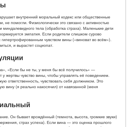
ны
нарушает внутренний моральный кодекс или общественные
и, не помогли. Физиологически это связано с активностью
и миндалевидного тела (обработка страха). Маленькие дети
х формируется эмпатия. Если родители слишком сурово
с гипертрофированным чувством вины («виноват во всём»).
иться, и вырастет социопат.
пуляции
а», «Если бы не ты, у меня бы всё получилось» —
 у жертвы чувство вины, чтобы управлять её поведением.
жую ответственность, чувствовать себя должником. Это
ю вину (я реально накосячил) от навязанной (меня
циальный
ие. Он бывает врождённый (темнота, высота, громкие звуки)
вержения, страх успеха). Если вина — это оценка прошлого