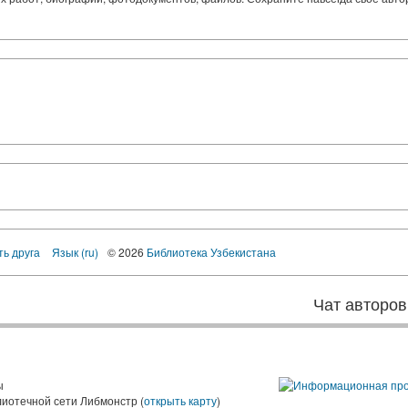
ть друга
Язык (ru)
© 2026
Библиотека Узбекистана
Чат авторов
ы
лиотечной сети Либмонстр (
открыть карту
)