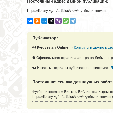
Постоянный адрес данной публикации:
https://library.kg/m/articles/view/Футбол-и-космос
Публикатор:
Kyrgyzstan Online
→
Контакты и другие мате
Официальная страница автора на Либмонст
Искать материалы публикатора в системах:
Л
Постоянная ссылка для научных работ 
Футбол и космос // Бишкек: Библиотека Кыргызс
https://library.kg/m/articles/view/Футбол-и-космо