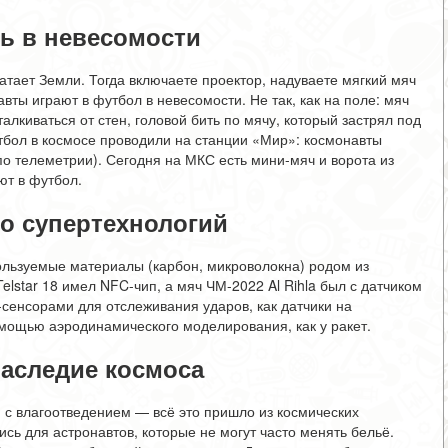
ть в невесомости
ватает Земли. Тогда включаете проектор, надуваете мягкий мяч
вты играют в футбол в невесомости. Не так, как на поле: мяч
алкиваться от стен, головой бить по мячу, который застрял под
бол в космосе проводили на станции «Мир»: космонавты
о телеметрии). Сегодня на МКС есть мини-мяч и ворота из
ют в футбол.
до супертехнологий
льзуемые материалы (карбон, микроволокна) родом из
star 18 имел NFC-чип, а мяч ЧМ-2022 Al Rihla был с датчиком
сенсорами для отслеживания ударов, как датчики на
мощью аэродинамического моделирования, как у ракет.
аследие космоса
с влагоотведением — всё это пришло из космических
сь для астронавтов, которые не могут часто менять бельё.