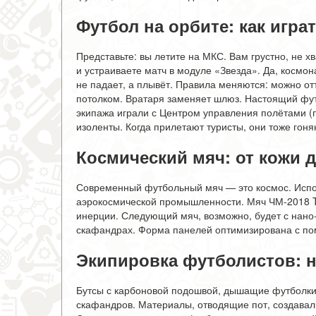
Футбол на орбите: как игра
Представьте: вы летите на МКС. Вам грустно, не х
и устраиваете матч в модуле «Звезда». Да, космона
не падает, а плывёт. Правила меняются: можно отт
потолком. Вратаря заменяет шлюз. Настоящий фут
экипажа играли с Центром управления полётами (п
изоленты. Когда прилетают туристы, они тоже гоня
Космический мяч: от кожи 
Современный футбольный мяч — это космос. Испо
аэрокосмической промышленности. Мяч ЧМ-2018 Tel
инерции. Следующий мяч, возможно, будет с нано-
скафандрах. Форма панелей оптимизирована с по
Экипировка футболистов: н
Бутсы с карбоновой подошвой, дышащие футболки 
скафандров. Материалы, отводящие пот, создавали