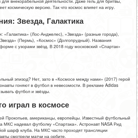
 для внекорабельной деятельности. Даже гель для бритвы,
ет космическую версию. Так что космос влияет на игру.
ия: Звезда, Галактика
: «Галактика» (Лос-Анджелес), «Звезда» (разные города),
 «Звезда» (Пермь), «Космос» (Долгопрудный). Названия
 форме с узорами звёзд. В 2018 году московский «Спартак»
льный эпизод? Нет, зато в «Космосе между нами» (2017) герой
монавты гоняют в футбол в невесомости. В рекламе Adidas
язывать футбол и звёзды.
о играл в космосе
гей Прокопьев, американцы, европейцы. Известный футбольный
на МКС надевал футболку «Спартака». Астронавт NASA Рид
бой шарф клуба. На МКС часто проходят трансляции
авты смотрели матчи на орбите.