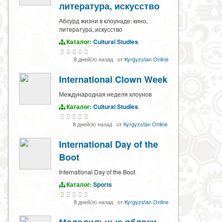
литература, искусство
Абсурд жизни в клоунаде: кино,
литература, искусство
Каталог:
Cultural Studies
8 дней(я) назад
·
от
Kyrgyzstan Online
International Clown Week
Международная неделя клоунов
Каталог:
Cultural Studies
8 дней(я) назад
·
от
Kyrgyzstan Online
International Day of the
Boot
International Day of the Boot
Каталог:
Sports
8 дней(я) назад
·
от
Kyrgyzstan Online