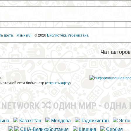
ть друга
Язык (ru)
© 2026
Библиотека Узбекистана
Чат авторов
ы
лиотечной сети Либмонстр (
открыть карту
)
R NETWORK
ОДИН МИР - ОДНА
аина
Казахстан
Молдова
Таджикистан
Эсто
США-Великобритания
Швеция
Сербия