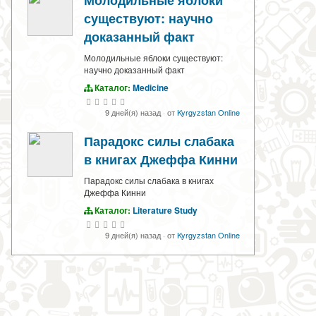
Молодильные яблоки
существуют: научно
доказанный факт
Молодильные яблоки существуют:
научно доказанный факт
Каталог:
Medicine
9 дней(я) назад
·
от
Kyrgyzstan Online
Парадокс силы слабака
в книгах Джеффа Кинни
Парадокс силы слабака в книгах
Джеффа Кинни
Каталог:
Literature Study
9 дней(я) назад
·
от
Kyrgyzstan Online