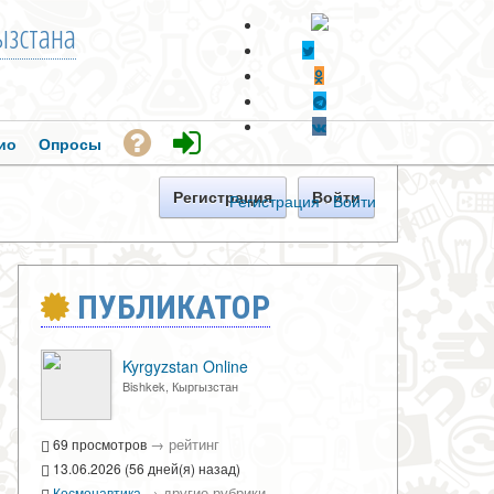
зстана
ио
Опросы
Регистрация
Войти
Регистрация
·
Войти
ПУБЛИКАТОР
Kyrgyzstan Online
Bishkek, Кыргызстан
→
рейтинг
69 просмотров
13.06.2026 (56 дней(я) назад)
→
другие рубрики
Космонавтика