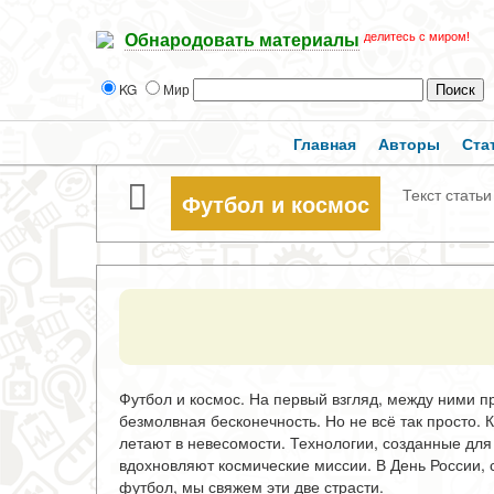
делитесь с миром!
Обнародовать материалы
KG
Мир
Главная
Авторы
Ста
Текст статьи
Футбол и космос
Футбол и космос. На первый взгляд, между ними п
безмолвная бесконечность. Но не всё так просто.
летают в невесомости. Технологии, созданные дл
вдохновляют космические миссии. В День России, с
футбол, мы свяжем эти две страсти.