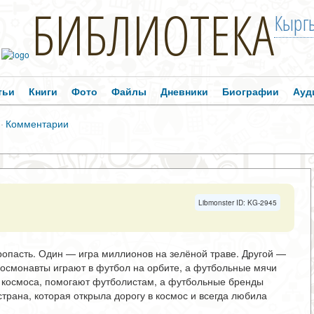
БИБЛИОТЕКА
Кыргы
тьи
Книги
Фото
Файлы
Дневники
Биографии
Ауд
·
Комментарии
Libmonster ID: KG-2945
ропасть. Один — игра миллионов на зелёной траве. Другой —
 Космонавты играют в футбол на орбите, а футбольные мячи
я космоса, помогают футболистам, а футбольные бренды
трана, которая открыла дорогу в космос и всегда любила