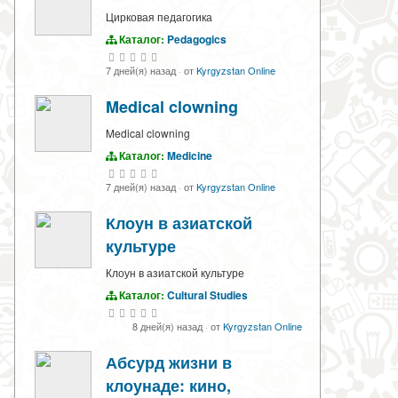
Цирковая педагогика
Каталог:
Pedagogics
7 дней(я) назад
·
от
Kyrgyzstan Online
Medical clowning
Medical clowning
Каталог:
Medicine
7 дней(я) назад
·
от
Kyrgyzstan Online
Клоун в азиатской
культуре
Клоун в азиатской культуре
Каталог:
Cultural Studies
8 дней(я) назад
·
от
Kyrgyzstan Online
Абсурд жизни в
клоунаде: кино,