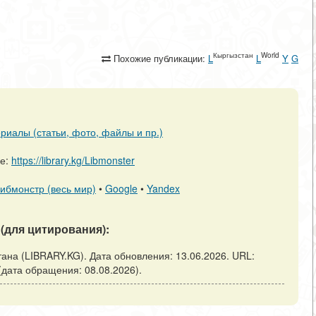
Кыргызстан
World
Похожие публикации:
L
L
Y
G
риалы (статьи, фото, файлы и пр.)
ре:
https://library.kg/Libmonster
ибмонстр (весь мир)
•
Google
•
Yandex
(для цитирования):
тана (LIBRARY.KG). Дата обновления: 13.06.2026. URL:
с (дата обращения: 08.08.2026).