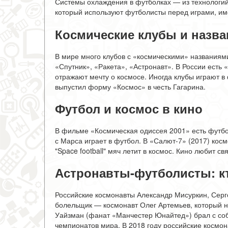
Системы охлаждения в футболках — из технологий
который используют футболисты перед играми, име
Космические клубы и назван
В мире много клубов с «космическими» названиями
«Спутник», «Ракета», «Астронавт». В России есть
отражают мечту о космосе. Иногда клубы играют в
выпустил форму «Космос» в честь Гагарина.
Футбол и космос в кино
В фильме «Космическая одиссея 2001» есть футбо
с Марса играет в футбол. В «Салют-7» (2017) кос
"Space football" мяч летит в космос. Кино любит св
Астронавты-футболисты: кт
Российские космонавты Александр Мисуркин, Сер
болельщик — космонавт Олег Артемьев, который 
Уайзман (фанат «Манчестер Юнайтед») брал с со
чемпионатов мира. В 2018 году российские космон