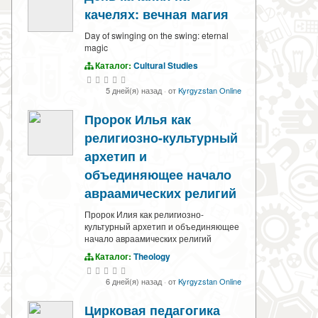
качелях: вечная магия
Day of swinging on the swing: eternal
magic
Каталог:
Cultural Studies
5 дней(я) назад
·
от
Kyrgyzstan Online
Пророк Илья как
религиозно-культурный
архетип и
объединяющее начало
авраамических религий
Пророк Илия как религиозно-
культурный архетип и объединяющее
начало авраамических религий
Каталог:
Theology
6 дней(я) назад
·
от
Kyrgyzstan Online
Цирковая педагогика