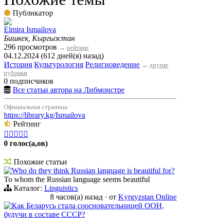
Публикатор
Elmira Ismailova
Бишкек, Кыргызстан
296 просмотров
→
рейтинг
04.12.2024 (612 дней(я) назад)
История
Культурология
Религиоведение
→
другие
рубрики
0 подписчиков
Все статьи автора на Либмонстре
Официальная страница:
https://library.kg/Ismailova
Рейтинг





0 голос(а,ов)
Похожие статьи
Who do they think Russian language is beautiful for?
To whom the Russian language seems beautiful
Каталог:
Linguistics
8 часов(а) назад
·
от
Kyrgyzstan Online
Как Беларусь стала соосновательницей ООН,
будучи в составе СССР?