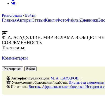
Регистрация
·
Войти
·
Главная
Авторы
Статьи
Книги
Фото
Файлы
Дневники
Би
Ф. А. АСАДУЛЛИН. МИР ИСЛАМА В ОБЩЕСТ
СОВРЕМЕННОСТЬ
Текст статьи
·
Комментарии
Регистрация
Войти
Автор(ы) публикации
:
М. А. САФАРОВ
→
Учреждение образования \ работы:
Института экономики
Источник:
Восток. Афро-азиатские общества: История и современность, № 3, 30 июня