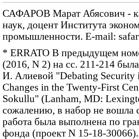
САФАРОВ Марат Абясович - к
наук, доцент Института эконо
промышленности. E-mail: safa
* ERRATO В предыдущем номе
(2016, N 2) на сс. 211-214 был
И. Алиевой "Debating Security 
Changes in the Twenty-First Cen
Sokullu" (Lanham, MD: Lexingto
сожалению, в набор не вошла с
работа была выполнена по гра
фонда (проект N 15-18-30066).