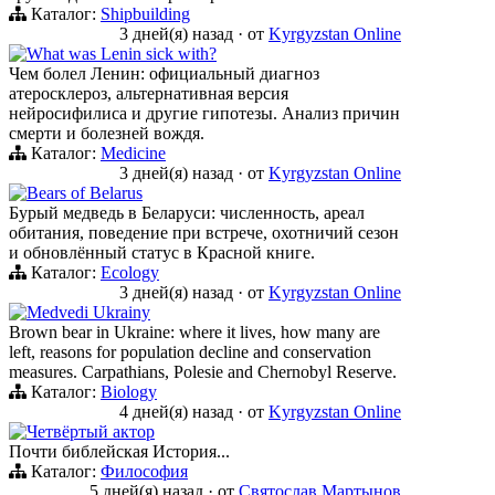
Каталог:
Shipbuilding
3 дней(я) назад
·
от
Kyrgyzstan Online
What was Lenin sick with?
Чем болел Ленин: официальный диагноз
атеросклероз, альтернативная версия
нейросифилиса и другие гипотезы. Анализ причин
смерти и болезней вождя.
Каталог:
Medicine
3 дней(я) назад
·
от
Kyrgyzstan Online
Bears of Belarus
Бурый медведь в Беларуси: численность, ареал
обитания, поведение при встрече, охотничий сезон
и обновлённый статус в Красной книге.
Каталог:
Ecology
3 дней(я) назад
·
от
Kyrgyzstan Online
Medvedi Ukrainy
Brown bear in Ukraine: where it lives, how many are
left, reasons for population decline and conservation
measures. Carpathians, Polesie and Chernobyl Reserve.
Каталог:
Biology
4 дней(я) назад
·
от
Kyrgyzstan Online
Четвёртый актор
Почти библейская История...
Каталог:
Философия
5 дней(я) назад
·
от
Святослав Мартынов