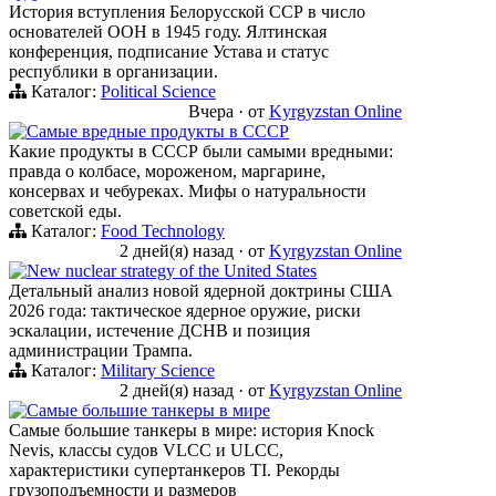
История вступления Белорусской ССР в число
основателей ООН в 1945 году. Ялтинская
конференция, подписание Устава и статус
республики в организации.
Каталог:
Political Science
Вчера
·
от
Kyrgyzstan Online
Самые вредные продукты в СССР
Какие продукты в СССР были самыми вредными:
правда о колбасе, мороженом, маргарине,
консервах и чебуреках. Мифы о натуральности
советской еды.
Каталог:
Food Technology
2 дней(я) назад
·
от
Kyrgyzstan Online
New nuclear strategy of the United States
Детальный анализ новой ядерной доктрины США
2026 года: тактическое ядерное оружие, риски
эскалации, истечение ДСНВ и позиция
администрации Трампа.
Каталог:
Military Science
2 дней(я) назад
·
от
Kyrgyzstan Online
Самые большие танкеры в мире
Самые большие танкеры в мире: история Knock
Nevis, классы судов VLCC и ULCC,
характеристики супертанкеров TI. Рекорды
грузоподъемности и размеров