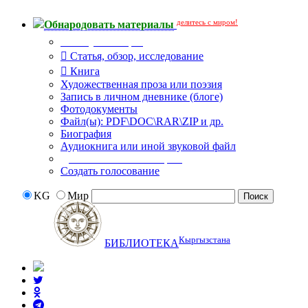
делитесь с миром!
Обнародовать материалы
Тип публикации
Статья, обзор, исследование
Книга
Художественная проза или поэзия
Запись в личном дневнике (блоге)
Фотодокументы
Файл(ы): PDF\DOC\RAR\ZIP и др.
Биография
Аудиокнига или иной звуковой файл
Дополнительные опции:
Создать голосование
KG
Мир
Кыргызстана
БИБЛИОТЕКА