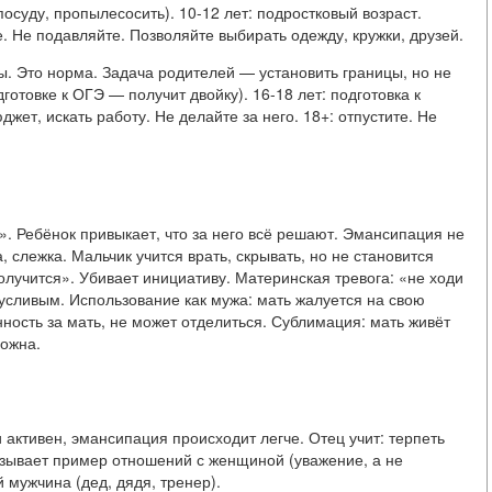
осуду, пропылесосить). 10-12 лет: подростковый возраст.
. Не подавляйте. Позволяйте выбирать одежду, кружки, друзей.
ты. Это норма. Задача родителей — установить границы, но не
готовке к ОГЭ — получит двойку). 16-18 лет: подготовка к
джет, искать работу. Не делайте за него. 18+: отпустите. Не
. Ребёнок привыкает, что за него всё решают. Эмансипация не
 слежка. Мальчик учится врать, скрывать, но не становится
олучится». Убивает инициативу. Материнская тревога: «не ходи
русливым. Использование как мужа: мать жалуется на свою
енность за мать, не может отделиться. Сублимация: мать живёт
можна.
 активен, эмансипация происходит легче. Отец учит: терпеть
казывает пример отношений с женщиной (уважение, а не
 мужчина (дед, дядя, тренер).