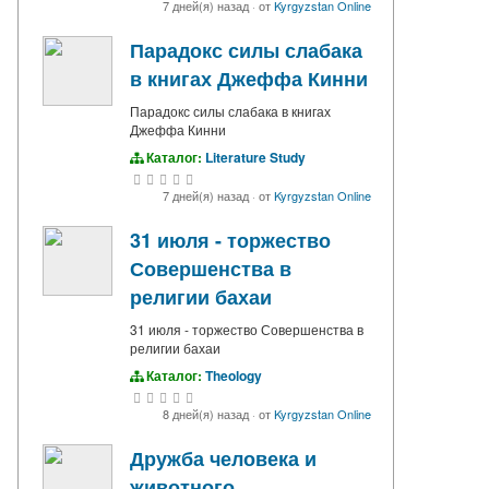
7 дней(я) назад
·
от
Kyrgyzstan Online
Парадокс силы слабака
в книгах Джеффа Кинни
Парадокс силы слабака в книгах
Джеффа Кинни
Каталог:
Literature Study
7 дней(я) назад
·
от
Kyrgyzstan Online
31 июля - торжество
Совершенства в
религии бахаи
31 июля - торжество Совершенства в
религии бахаи
Каталог:
Theology
8 дней(я) назад
·
от
Kyrgyzstan Online
Дружба человека и
животного