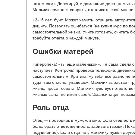
потом сам). Делегируйте домашние дела (помыть п
Мальчик начинает спорить, отстаивать своё мнение
13-15 лет: бунт. Может хамить, отрицать авторите
душить. Позволять ошибаться (не купил курс по под
самостоятельной жизни. Учите готовить, считать бю
требуйте отчёта о каждой минуте.
Ошибки матерей
Гиперопека: «ты ещё маленький», «я сама сделаю»
наступает. Контроль: проверка телефона, дневника,
самостоятельным. Критика: «у тебя всё равно не п
туда, там опасно, упадёшь». Мальчик вырастает т
жизнь, просит совета. Мальчик чувствует ответств
жизнью сына, не имея своей. Эмансипация невоз
Роль отца
Отец — проводник в мужской мир. Если отец есть и
боль, брать ответственность, забивать гвозди. По
подчинение). Если отца нет, мальчику нужен другой