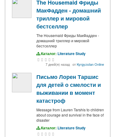
The Housemaid Фриды
МакФадден - домашний
триллер и мировой
бестселлер
The Housemaid Фриды МакФадден -
домашний триллер и мировой
бестселлер
Каталог:
Literature Study
7 дней(я) назад
·
от
Kyrgyzstan Online
Письмо Лорен Таршис
для детей о смелости и
выживании в момент
катастроф
Message from Lauren Tarshis to children
about courage and survival in the face of
disaster
Каталог:
Literature Study