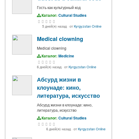
Гость как культурный код
Каталог:
Cultural Studies
5 дней(я) назад
·
от
Kyrgyzstan Online
Medical clowning
Medical clowning
Каталог:
Medicine
6 дней(я) назад
·
от
Kyrgyzstan Online
Абсурд жизни в
клоунаде: кино,
литература, искусство
Абсурд жизни в клоунаде: кино,
литература, искусство
Каталог:
Cultural Studies
6 дней(я) назад
·
от
Kyrgyzstan Online