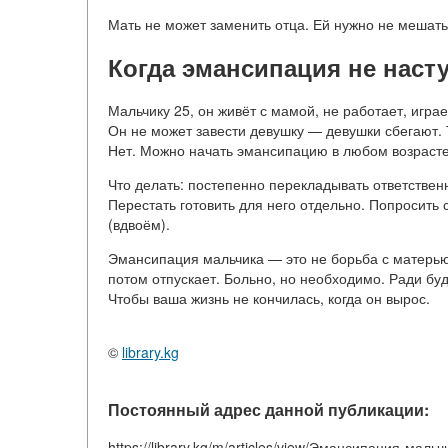
Мать не может заменить отца. Ей нужно не мешать
Когда эмансипация не наст
Мальчику 25, он живёт с мамой, не работает, играе
Он не может завести девушку — девушки сбегают. 
Нет. Можно начать эмансипацию в любом возрасте
Что делать: постепенно перекладывать ответствен
Перестать готовить для него отдельно. Попросить с
(вдвоём).
Эмансипация мальчика — это не борьба с матерью
потом отпускает. Больно, но необходимо. Ради бу
Чтобы ваша жизнь не кончилась, когда он вырос.
©
library.kg
Постоянный адрес данной публикации:
https://library.kg/m/articles/view/Эмансипация-мальч