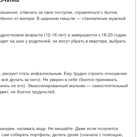
решения, отвечать за свои поступки, справляться с бытом,
собенно от матери. В широком смысле — становление мужской
подростковом возрасте (12-16 лет) и завершается к 18-20 годам.
дят на шее у родителей, не могут убрать в квартире, выбрать
, рискует стать инфантильным. Ему трудно строить отношения
всё делать за него). Не уверен в себе (боится принимать
 жизнь не его). Эмансипированный мальчик — самостоятельный
джет, не боится трудностей.
ь шнурки, наливать воду. Не мешайте. Даже если получится
н сам собирать портфель, делать уроки (сначала с помощью,