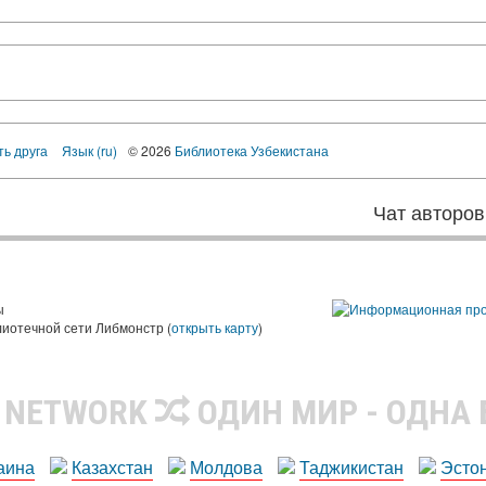
ть друга
Язык (ru)
© 2026
Библиотека Узбекистана
Чат авторов
ы
лиотечной сети Либмонстр (
открыть карту
)
R NETWORK
ОДИН МИР - ОДНА
аина
Казахстан
Молдова
Таджикистан
Эсто