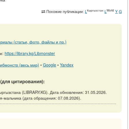
Кыргызстан
World
Похожие публикации:
L
L
Y
G
риалы (статьи, фото, файлы и пр.)
ре:
https://library.kg/Libmonster
ибмонстр (весь мир)
•
Google
•
Yandex
(для цитирования):
ыргызстана (LIBRARY.KG). Дата обновления: 31.05.2026.
ация-мальчика (дата обращения: 07.08.2026).