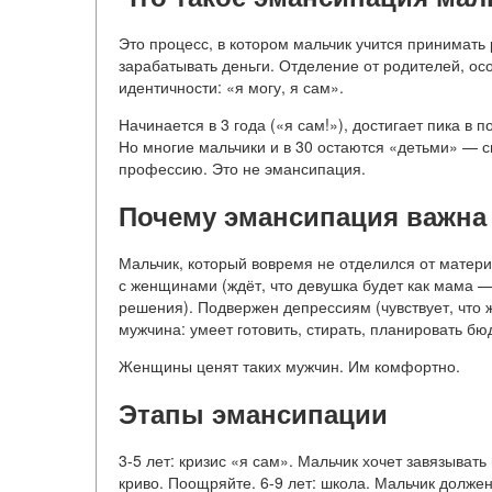
Это процесс, в котором мальчик учится принимать 
зарабатывать деньги. Отделение от родителей, о
идентичности: «я могу, я сам».
Начинается в 3 года («я сам!»), достигает пика в 
Но многие мальчики и в 30 остаются «детьми» — си
профессию. Это не эмансипация.
Почему эмансипация важна
Мальчик, который вовремя не отделился от матери
с женщинами (ждёт, что девушка будет как мама — 
решения). Подвержен депрессиям (чувствует, что
мужчина: умеет готовить, стирать, планировать бю
Женщины ценят таких мужчин. Им комфортно.
Этапы эмансипации
3-5 лет: кризис «я сам». Мальчик хочет завязыват
криво. Поощряйте. 6-9 лет: школа. Мальчик долже