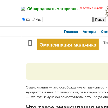
делитесь с миром!
Обнародовать материалы
KG
Мир
Главная
Авторы
Ста
Те
Эмансипация мальчика
Эмансипация — это освобождение от зависимости
нуждаются в ней. От гиперопеки, от материнского
— это путь к мужской самостоятельности. Когда она
Что такое эмансипация мал