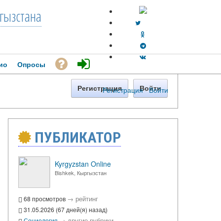
гызстана
ио
Опросы
Регистрация
Войти
Регистрация
·
Войти
ПУБЛИКАТОР
Kyrgyzstan Online
Bishkek, Кыргызстан
→
рейтинг
68 просмотров
31.05.2026 (67 дней(я) назад)
→
другие рубрики
Социология