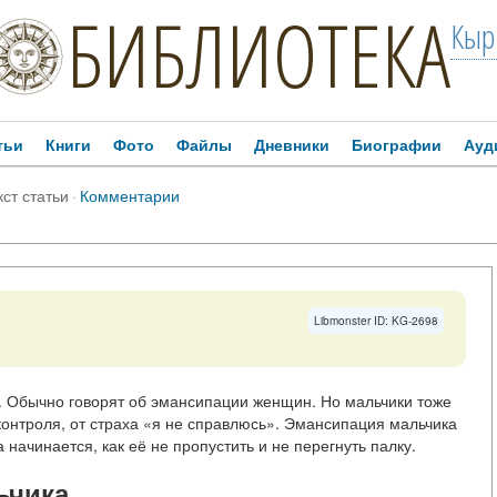
БИБЛИОТЕКА
Кыр
тьи
Книги
Фото
Файлы
Дневники
Биографии
Ауд
кст статьи
·
Комментарии
Libmonster ID: KG-2698
. Обычно говорят об эмансипации женщин. Но мальчики тоже
 контроля, от страха «я не справлюсь». Эмансипация мальчика
 начинается, как её не пропустить и не перегнуть палку.
ьчика