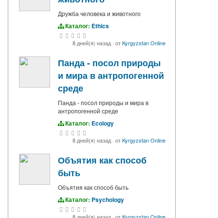
Дружба человека и животного
Каталог:
Ethics
8 дней(я) назад
·
от
Kyrgyzstan Online
Панда - посол природы
и мира в антропогенной
среде
Панда - посол природы и мира в
антропогенной среде
Каталог:
Ecology
8 дней(я) назад
·
от
Kyrgyzstan Online
Объятия как способ
быть
Объятия как способ быть
Каталог:
Psychology
8 дней(я) назад
·
от
Kyrgyzstan Online