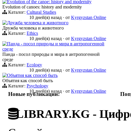
Evolution of the canoe: history and modernity
Evolution of canoes: history and modernity
Каталог:
Cultural Studies
10 дней(я) назад
·
от
Kyrgyzstan Online
Дружба человека и животного
Дружба человека и животного
Каталог:
Ethics
10 дней(я) назад
·
от
Kyrgyzstan Online
Панда - посол природы и мира в антропогенной
среде
Панда - посол природы и мира в антропогенной
среде
Каталог:
Ecology
10 дней(я) назад
·
от
Kyrgyzstan Online
Объятия как способ быть
Объятия как способ быть
Каталог:
Psychology
10 дней(я) назад
·
от
Kyrgyzstan Online
Новые публикации:
Поп
LIBRARY.KG - Цифро