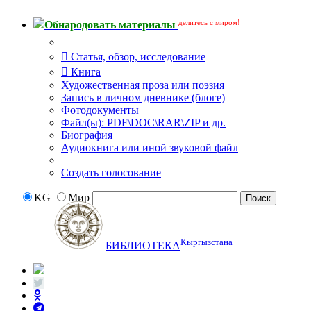
делитесь с миром!
Обнародовать материалы
Тип публикации
Статья, обзор, исследование
Книга
Художественная проза или поэзия
Запись в личном дневнике (блоге)
Фотодокументы
Файл(ы): PDF\DOC\RAR\ZIP и др.
Биография
Аудиокнига или иной звуковой файл
Дополнительные опции:
Создать голосование
KG
Мир
Кыргызстана
БИБЛИОТЕКА