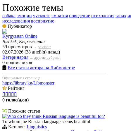
Похожие темы
собака
эмоции
чуткость
эмпатия
поведение
психология
запах
и
исследования
восприятие
Публикатор
Kyrgyzstan Online
Bishkek, Кыргызстан
59 просмотров
→
рейтинг
02.07.2026 (38 дней(я) назад)
Ветеринария
→
другие рубрики
0 подписчиков
Все статьи автора на Либмонстре
Официальная страница:
https://library.kg/Libmonster
Рейтинг





0 голос(а,ов)
Похожие статьи
Who do they think Russian language is beautiful for?
To whom the Russian language seems beautiful
Каталог:
Linguistics