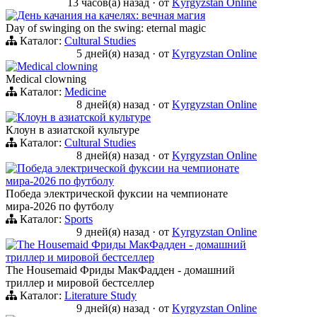
13 часов(а) назад
·
от
Kyrgyzstan Online
День качания на качелях: вечная магия
Day of swinging on the swing: eternal magic
Каталог:
Cultural Studies
5 дней(я) назад
·
от
Kyrgyzstan Online
Medical clowning
Medical clowning
Каталог:
Medicine
8 дней(я) назад
·
от
Kyrgyzstan Online
Клоун в азиатской культуре
Клоун в азиатской культуре
Каталог:
Cultural Studies
8 дней(я) назад
·
от
Kyrgyzstan Online
Победа электрической фуксии на чемпионате
мира-2026 по футболу
Победа электрической фуксии на чемпионате
мира-2026 по футболу
Каталог:
Sports
9 дней(я) назад
·
от
Kyrgyzstan Online
The Housemaid Фриды МакФадден - домашний
триллер и мировой бестселлер
The Housemaid Фриды МакФадден - домашний
триллер и мировой бестселлер
Каталог:
Literature Study
9 дней(я) назад
·
от
Kyrgyzstan Online