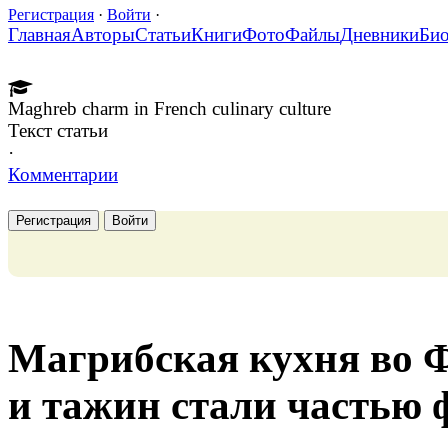
Регистрация
·
Войти
·
Главная
Авторы
Статьи
Книги
Фото
Файлы
Дневники
Би
Maghreb charm in French culinary culture
Текст статьи
·
Комментарии
Регистрация
Войти
Магрибская кухня во Ф
и тажин стали частью