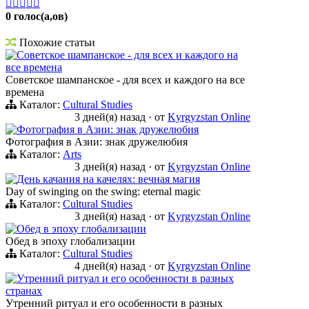





0 голос(а,ов)
Похожие статьи
Советское шампанское - для всех и каждого на
все времена
Советское шампанское - для всех и каждого на все
времена
Каталог:
Cultural Studies
3 дней(я) назад
·
от
Kyrgyzstan Online
Фотография в Азии: знак дружелюбия
Фотография в Азии: знак дружелюбия
Каталог:
Arts
3 дней(я) назад
·
от
Kyrgyzstan Online
День качания на качелях: вечная магия
Day of swinging on the swing: eternal magic
Каталог:
Cultural Studies
3 дней(я) назад
·
от
Kyrgyzstan Online
Обед в эпоху глобализации
Обед в эпоху глобализации
Каталог:
Cultural Studies
4 дней(я) назад
·
от
Kyrgyzstan Online
Утренний ритуал и его особенности в разных
странах
Утренний ритуал и его особенности в разных