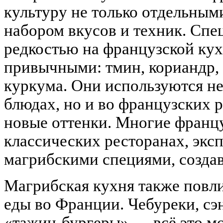
культуру не только отдельным
набором вкусов и техник. Спе
редкостью на французской кух
привычными: тмин, кориандр, 
куркума. Они используются не
блюдах, но и во французских р
новые оттенки. Многие францу
классических ресторанах, экс
магрибскими специями, созда
Магрибская кухня также повли
еды во Франции. Чебуреки, сэ
«тажин-бургеры» — всё это м