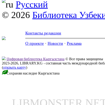
Русский
© 2026
Библиотека Узбек
Контакты редакции
О проекте
·
Новости
·
Реклама
Цифровая библиотека Кыргызстана
© Все права защищены
2023-2026, LIBRARY.KG - составная часть международной биб
(
открыть карту
)
Сохраняя наследие Кыргызстана
LIBMONSTER N