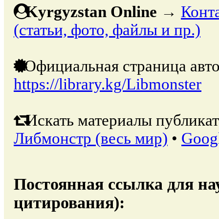
Kyrgyzstan Online
→
Конт
(статьи, фото, файлы и пр.)
Официальная страница авто
https://library.kg/Libmonster
Искать материалы публикат
Либмонстр (весь мир)
•
Goog
Постоянная ссылка для на
цитирования):