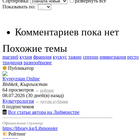
Сортировка:
развернуть все
Показывать по:
Комментариев пока нет
Похожие темы
mагриб
кухня
франция
кускус
тажин
специи
иммиграция
рест
традиция
разнообразие
Публикатор
Kyrgyzstan Online
Bishkek, Кыргызстан
64 просмотров
→
рейтинг
08.07.2026 (30 дней(я) назад)
Культурология
→
другие рубрики
0 подписчиков
Все статьи автора на Либмонстре
Официальная страница:
https://library.kg/Libmonster
Рейтинг