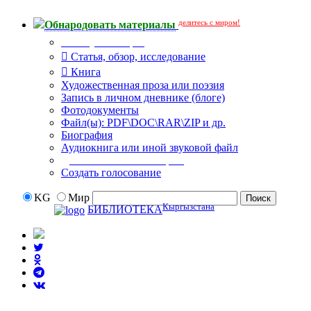
делитесь с миром!
Обнародовать материалы
Тип публикации
Статья, обзор, исследование
Книга
Художественная проза или поэзия
Запись в личном дневнике (блоге)
Фотодокументы
Файл(ы): PDF\DOC\RAR\ZIP и др.
Биография
Аудиокнига или иной звуковой файл
Дополнительные опции:
Создать голосование
KG
Мир
Кыргызстана
БИБЛИОТЕКА