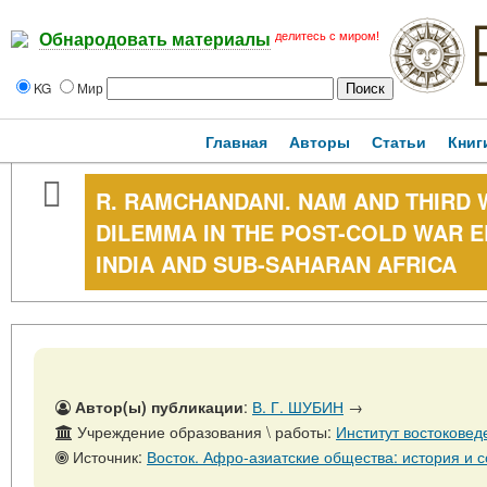
делитесь с миром!
Обнародовать материалы
KG
Мир
Главная
Авторы
Статьи
Книг
R. RAMCHANDANI. NAM AND THIRD
DILEMMA IN THE POST-COLD WAR E
INDIA AND SUB-SAHARAN AFRICA
Автор(ы) публикации
:
В. Г. ШУБИН
→
Учреждение образования \ работы:
Институт востоковед
Источник:
Восток. Афро-азиатские общества: история и современность.