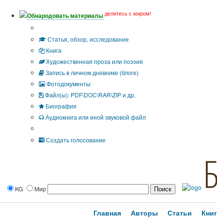
делитесь с миром!
Обнародовать материалы
Тип публикации
Статья, обзор, исследование
Книга
Художественная проза или поэзия
Запись в личном дневнике (блоге)
Фотодокументы
Файл(ы): PDF\DOC\RAR\ZIP и др.
Биография
Аудиокнига или иной звуковой файл
Дополнительные опции:
Создать голосование
KG
Мир
Главная
Авторы
Статьи
Кни