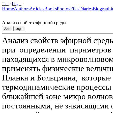
Join
·
Login
·
Home
Authors
Articles
Books
Photos
Files
Diaries
Biographi
Анализ свойств эфирной среды
Join
Login
Анализ свойств эфирной сред
при определении параметров 
находящихся в микроволновом
применять физические велич
Планка и Больцмана, которые
термодинамические процессы в
ближайшей зоне микро волно
постоянными, не зависящими 