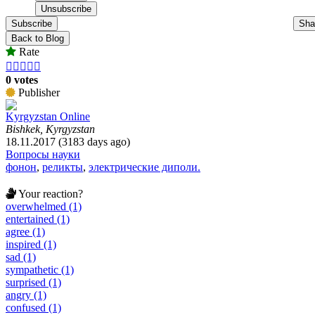
Subscribe
Sha
Back to Blog
Rate





0 votes
Publisher
Kyrgyzstan Online
Bishkek, Kyrgyzstan
18.11.2017 (3183 days ago)
Вопросы науки
фонон
,
реликты
,
электрические диполи.
Your reaction?
overwhelmed (1)
entertained (1)
agree (1)
inspired (1)
sad (1)
sympathetic (1)
surprised (1)
angry (1)
confused (1)