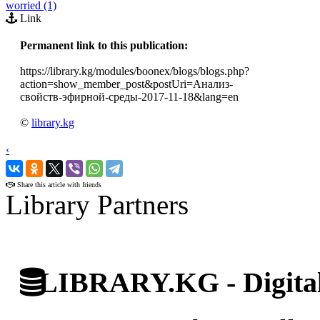
worried (1)
Link
Permanent link to this publication:
https://library.kg/modules/boonex/blogs/blogs.php?
action=show_member_post&postUri=Анализ-
свойств-эфирной-среды-2017-11-18&lang=en
©
library.kg
‹
›
Share this article with friends
Library Partners
LIBRARY.KG - Digital 