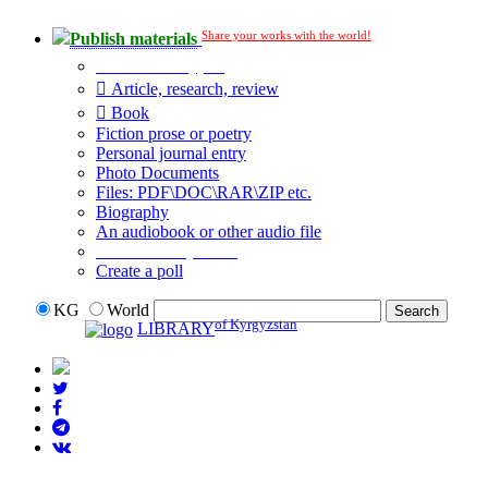
Share your works with the world!
Publish materials
Publication type?
Article, research, review
Book
Fiction prose or poetry
Personal journal entry
Photo Documents
Files: PDF\DOC\RAR\ZIP etc.
Biography
An audiobook or other audio file
Additional options:
Create a poll
KG
World
of Kyrgyzstan
LIBRARY