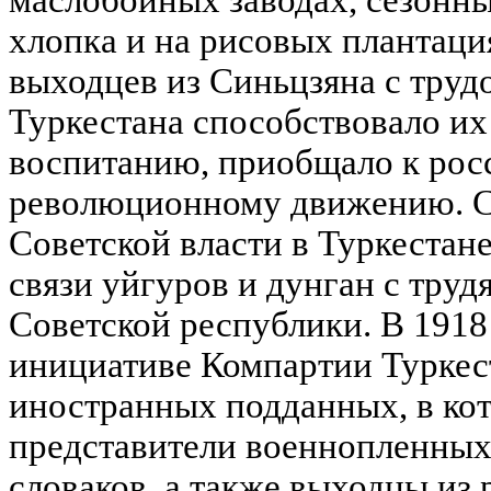
маслобойных заводах, сезонн
хлопка и на рисовых плантац
выходцев из Синьцзяна с тру
Туркестана способствовало и
воспитанию, приобщало к рос
революционному движению. С
Советской власти в Туркестан
связи уйгуров и дунган с тру
Советской республики. В 1918 
инициативе Компартии Туркес
иностранных подданных, в ко
представители военнопленных 
словаков, а также выходцы из 