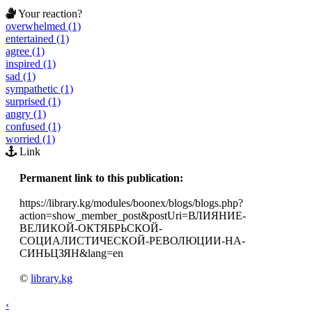
Your reaction?
overwhelmed (1)
entertained (1)
agree (1)
inspired (1)
sad (1)
sympathetic (1)
surprised (1)
angry (1)
confused (1)
worried (1)
Link
Permanent link to this publication:
https://library.kg/modules/boonex/blogs/blogs.php?
action=show_member_post&postUri=ВЛИЯНИЕ-
ВЕЛИКОЙ-ОКТЯБРЬСКОЙ-
СОЦИАЛИСТИЧЕСКОЙ-РЕВОЛЮЦИИ-НА-
СИНЬЦЗЯН&lang=en
©
library.kg
‹