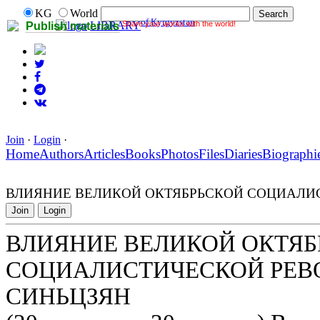
KG
World
of Kyrgyzstan
Share your works with the world!
LIBRARY
Publish materials
Join
·
Login
·
Home
Authors
Articles
Books
Photos
Files
Diaries
Biographi
ВЛИЯНИЕ ВЕЛИКОЙ ОКТЯБРЬСКОЙ СОЦИАЛИ
Join
Login
ВЛИЯНИЕ ВЕЛИКОЙ ОКТЯБ
СОЦИАЛИСТИЧЕСКОЙ РЕВ
СИНЬЦЗЯН