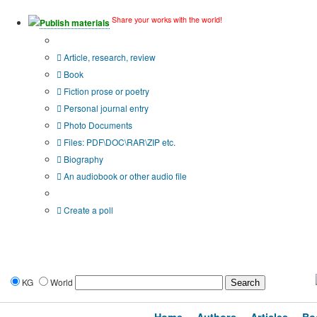
Share your works with the world!
Publish materials
Publication type?
Article, research, review
Book
Fiction prose or poetry
Personal journal entry
Photo Documents
Files: PDF\DOC\RAR\ZIP etc.
Biography
An audiobook or other audio file
Additional options:
Create a poll
KG
World