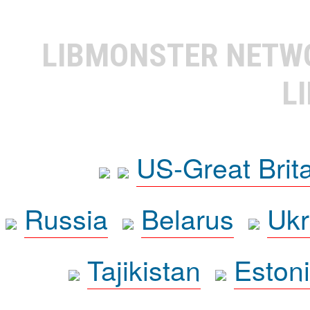
LIBMONSTER NET
L
US-Great Brit
Russia
Belarus
Ukr
Tajikistan
Eston