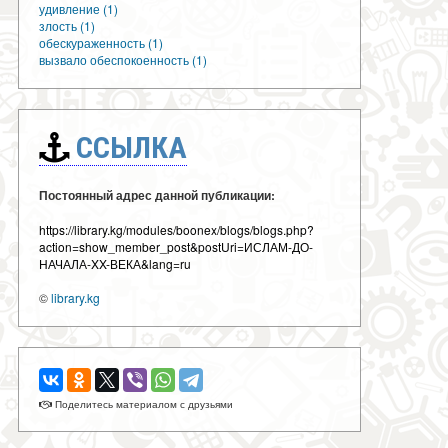
удивление (1)
злость (1)
обескураженность (1)
вызвало обеспокоенность (1)
ССЫЛКА
Постоянный адрес данной публикации:
https://library.kg/modules/boonex/blogs/blogs.php?
action=show_member_post&postUri=ИСЛАМ-ДО-
НАЧАЛА-XX-ВЕКА&lang=ru
©
library.kg
Поделитесь материалом с друзьями