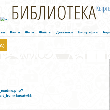
БИБЛИОТЕКА
Кыргы
!
тьи
Книги
Фото
Файлы
Дневники
Биографии
Ауд
А)
us_readme.php?
art_from=&ucat=6&