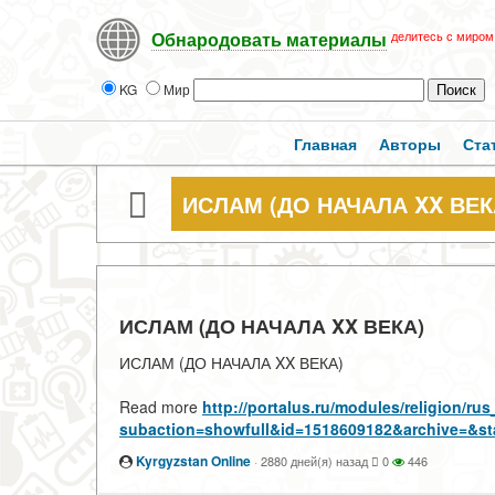
делитесь с миром
Обнародовать материалы
KG
Мир
Главная
Авторы
Ста
ИСЛАМ (ДО НАЧАЛА XX ВЕК
ИСЛАМ (ДО НАЧАЛА XX ВЕКА)
ИСЛАМ (ДО НАЧАЛА XX ВЕКА)
Read more
http://portalus.ru/modules/religion/r
subaction=showfull&id=1518609182&archive=&st
Kyrgyzstan Online
·
2880 дней(я) назад
0
446