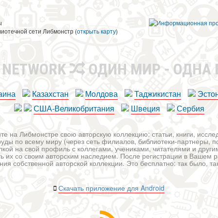
ы
лиотечной сети Либмонстр (
открыть карту
)
R NETWORK
ОДИН МИР - ОДНА
аина
Казахстан
Молдова
Таджикистан
Эсто
США-Великобритания
Швеция
Сербия
те на Либмонстре свою авторскую коллекцию: статьи, книги, иссл
уды по всему миру (через сеть филиалов, библиотеки-партнеры, по
лкой на свой профиль с коллегами, учениками, читателями и друг
ь их со своим авторским наследием. После регистрации в Вашем 
ия собственной авторской коллекции. Это бесплатно: так было, так 
Скачать приложение для Android