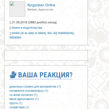
Kyrgyzstan Online
Bishkek, Кыргызстан
21.09.2018 (2880 дней(я) назад)
Книги и издательства
èñëàì (äî íà×àëà xx âåêà)
,
íàó÷íàÿ ïóáëèêàöèÿ
,
ðåôåðàò
ВАША РЕАКЦИЯ?
довольно сложно для восприятия (1)
посмеялся (посмеялась) (1)
со всем согласен (1)
меня вдохновило! (1)
грусть (1)
сочувствие (1)