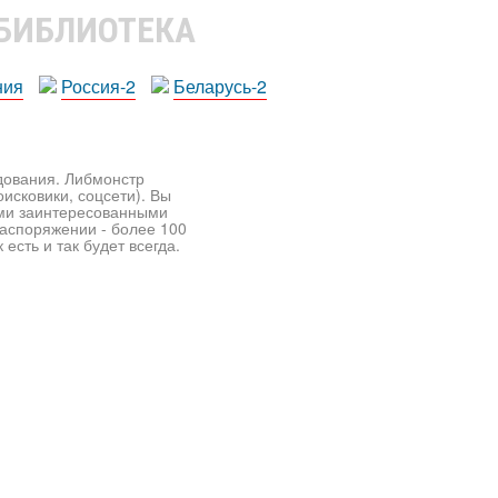
 БИБЛИОТЕКА
ния
Россия-2
Беларусь-2
едования. Либмонстр
исковики, соцсети). Вы
ими заинтересованными
распоряжении - более 100
есть и так будет всегда.