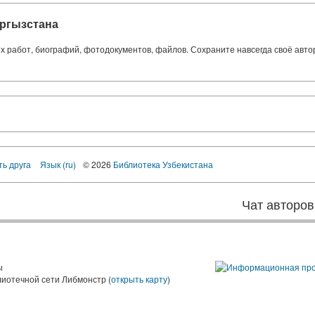
ргызстана
ких работ, биографий, фотодокументов, файлов. Сохраните навсегда своё авт
ть друга
Язык (ru)
© 2026
Библиотека Узбекистана
Чат авторов
ы
лиотечной сети Либмонстр (
открыть карту
)