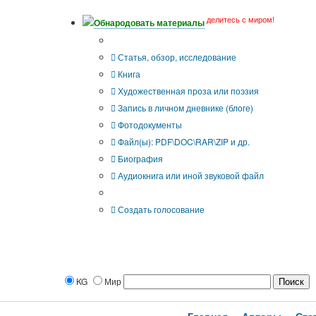
делитесь с миром!
Обнародовать материалы
Тип публикации
Статья, обзор, исследование
Книга
Художественная проза или поэзия
Запись в личном дневнике (блоге)
Фотодокументы
Файл(ы): PDF\DOC\RAR\ZIP и др.
Биография
Аудиокнига или иной звуковой файл
Дополнительные опции:
Создать голосование
KG
Мир