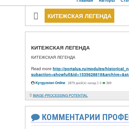
Главная
Авторы
Ста
КИТЕЖСКАЯ ЛЕГЕНДА
КИТЕЖСКАЯ ЛЕГЕНДА
КИТЕЖСКАЯ ЛЕГЕНДА
Read more
http://portalus.ru/modules/historical
subaction=showfull&id=1535628819&archive=&st
Kyrgyzstan Online
·
2879 дней(я) назад
0
369
IMAGE-PROCESSING POTENTIAL
КОММЕНТАРИИ ПРОФЕ