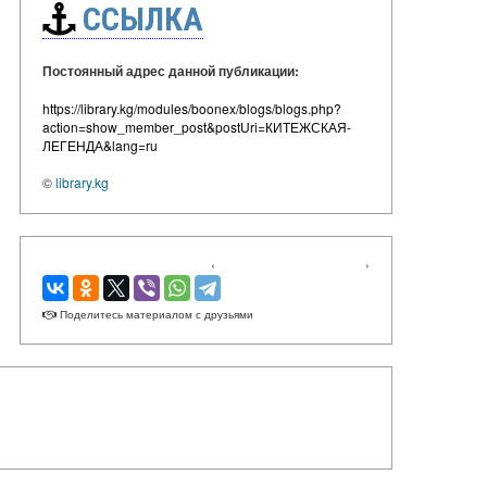
ССЫЛКА
Постоянный адрес данной публикации:
https://library.kg/modules/boonex/blogs/blogs.php?
action=show_member_post&postUri=КИТЕЖСКАЯ-
ЛЕГЕНДА&lang=ru
©
library.kg
‹
›
Поделитесь материалом с друзьями