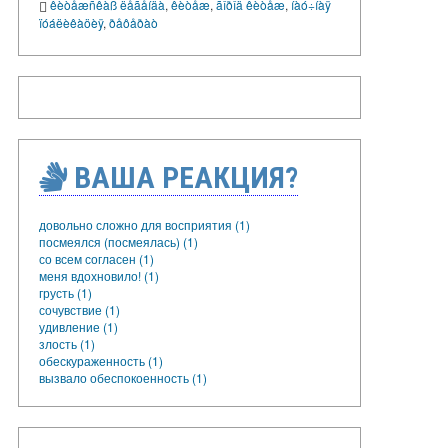
êèòåæñêàß ëåãåíäà
,
êèòåæ
,
ãîðîä êèòåæ
,
íàó÷íàÿ
ïóáëèêàöèÿ
,
ðåôåðàò
ВАША РЕАКЦИЯ?
довольно сложно для восприятия (1)
посмеялся (посмеялась) (1)
со всем согласен (1)
меня вдохновило! (1)
грусть (1)
сочувствие (1)
удивление (1)
злость (1)
обескураженность (1)
вызвало обеспокоенность (1)