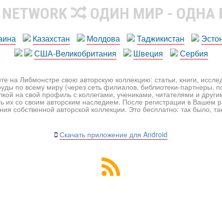
R NETWORK
ОДИН МИР - ОДНА
аина
Казахстан
Молдова
Таджикистан
Эсто
США-Великобритания
Швеция
Сербия
те на Либмонстре свою авторскую коллекцию: статьи, книги, иссл
уды по всему миру (через сеть филиалов, библиотеки-партнеры, по
лкой на свой профиль с коллегами, учениками, читателями и друг
ь их со своим авторским наследием. После регистрации в Вашем 
ия собственной авторской коллекции. Это бесплатно: так было, так 
Скачать приложение для Android