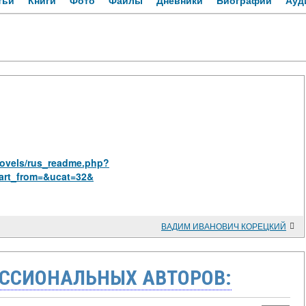
тьи
Книги
Фото
Файлы
Дневники
Биографии
Ауд
_novels/rus_readme.php?
art_from=&ucat=32&
ВАДИМ ИВАНОВИЧ КОРЕЦКИЙ
ССИОНАЛЬНЫХ АВТОРОВ: