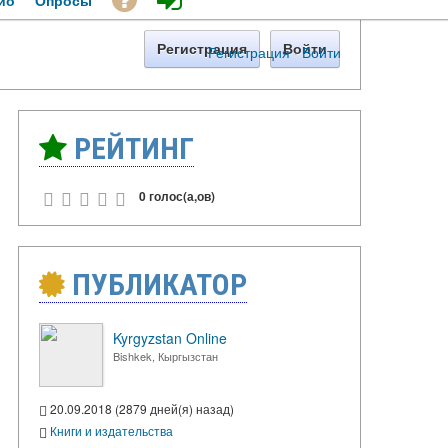
ио
Опросы
Регистрация
Войти
Регистрация
·
Войти
РЕЙТИНГ
0 голос(а,ов)
ПУБЛИКАТОР
Kyrgyzstan Online
Bishkek, Кыргызстан
20.09.2018 (2879 дней(я) назад)
Книги и издательства