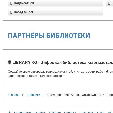
Подписаться
Назад в блог
ПАРТНЁРЫ БИБЛИОТЕКИ
LIBRARY.KG - Цифровая библиотека Кыргызстан
Создайте свою авторскую коллекцию статей, книг, авторских работ, би
зарегистрироваться в качестве автора.
›
›
Главная
Дневники
Как извергались &quot;Вулканы&quot;. Истор
Конфиденциальность
Условия
Справка
Пригласить друга
Язы