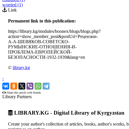
worried (1)
Link
Permanent link to this publication:
https://library.kg/modules/boonex/blogs/blogs.php?
action=show_member_post&postUri=Рецензии-
А-А-ШЕВЯКОВ-СОВЕТСКО-
РУМЫНСКИЕ-ОТНОШЕНИЯ-И-
ПРОБЛЕМА-ЕВРОПЕЙСКОЙ-
БЕЗОПАСНОСТИ-1932-1939&lang=en
©
library.kg
‹
›
Share this article with friends
Library Partners
LIBRARY.KG - Digital Library of Kyrgyzstan
Create your author's collection of articles, books, author's works,