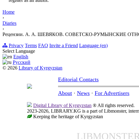
register as an author.
Home
›
Diaries
›
Рецензии. А. А. ШЕВЯКОВ. СОВЕТСКО-РУМЫНСКИЕ ОТ
Privacy
Terms
FAQ
Invite a Friend
Language (en)
Select Language
English
Русский
© 2026
Library of Kyrgyzstan
Editorial Contacts
About
·
News
·
For Advertisers
Digital Library of Kyrgyzstan
® All rights reserved.
2023-2026, LIBRARY.KG is a part of Libmonster, interna
Keeping the heritage of Kyrgyzstan
LIBMONSTE