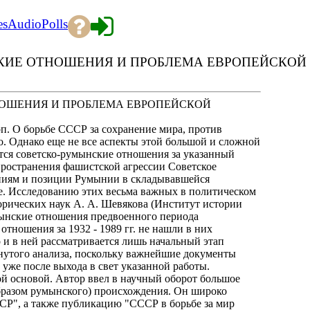
es
Audio
Polls
НСКИЕ ОТНОШЕНИЯ И ПРОБЛЕМА ЕВРОПЕЙСКОЙ Б
ОТНОШЕНИЯ И ПРОБЛЕМА ЕВРОПЕЙСКОЙ
коп. О борьбе СССР за сохранение мира, против
. Однако еще не все аспекты этой большой и сложной
тся советско-румынские отношения за указанный
ространения фашистской агрессии Советское
ениям и позиции Румынии в складывавшейся
. Исследованию этих весьма важных в политическом
орических наук А. А. Шевякова (Институт истории
нские отношения предвоенного периода
отношения за 1932 - 1989 гг. не нашли в них
о и в ней рассматривается лишь начальный этап
рнутого анализа, поскольку важнейшие документы
уже после выхода в свет указанной работы.
й основой. Автор ввел в научный оборот большое
образом румынского) происхождения. Он широко
Р", а также публикацию "СССР в борьбе за мир