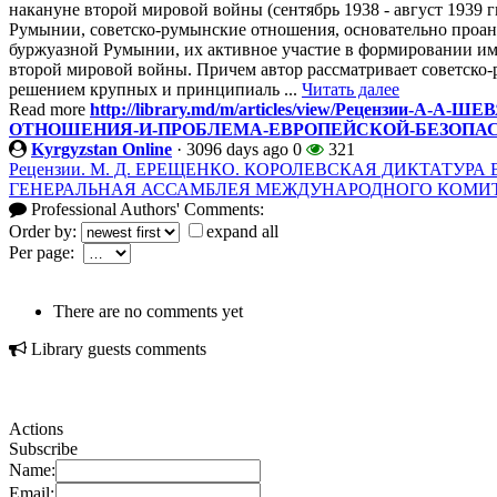
накануне второй мировой войны (сентябрь 1938 - август 1939 
Румынии, советско-румынские отношения, основательно проан
буржуазной Румынии, их активное участие в формировании и
второй мировой войны. Причем автор рассматривает советско-
решением крупных и принципиаль ...
Читать далее
Read more
http://library.md/m/articles/view/Рецензии
ОТНОШЕНИЯ-И-ПРОБЛЕМА-ЕВРОПЕЙСКОЙ-БЕЗОПАСНО
Kyrgyzstan Online
·
3096 days ago
0
321
Рецензии. М. Д. ЕРЕЩЕНКО. КОРОЛЕВСКАЯ ДИКТАТУРА В
ГЕНЕРАЛЬНАЯ АССАМБЛЕЯ МЕЖДУНАРОДНОГО КОМИТ
Professional Authors' Comments:
Order by:
expand all
Per page:
There are no comments yet
Library guests comments
Actions
Subscribe
Name:
Email: