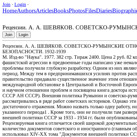
Join
·
Login
·
Home
Authors
Articles
Books
Photos
Files
Diaries
Biographi
Рецензии. А. А. ШЕВЯКОВ. СОВЕТСКО-РУМЫ
Join
Login
Рецензии. А. А. ШЕВЯКОВ. СОВЕТСКО-РУМЫНСКИЕ 
БЕЗОПАСНОСТИ. 1932-1939
М. Изд-во "Наука". 1977. 382 стр. Тираж 2400. Цена 2 руб. 82 
фашистской агрессии в предвоенные годы написано уже немало
проблемы получили глубокую разработку. Одним из них являю
период. Между тем в предпринимавшихся усилиях против расп
правительство придавало существенное значение этим отнош
международной обстановке в Центральной и Восточной Европе
и научном отношении проблем и посвящена книга доктора ист
СССР АН СССР). Внешняя политика Румынии и советско-румы
рассматривались в ряде работ советских историков. Однако эти 
достаточного отражения. Можно назвать только одну работу, н
указанного периода1 . Кроме того, они не получили там разве
внешней политики СССР за 1933 - 1934 гг. были опубликованы 
Рецензируемая книга отличается своей широкой документально
количество документов советского и иностранного (главным 
использовал XIV-XX тома "Документов внешней политики ССС