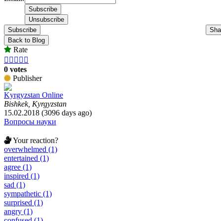
Subscribe
Sha
Back to Blog
Rate





0 votes
Publisher
Kyrgyzstan Online
Bishkek, Kyrgyzstan
15.02.2018 (3096 days ago)
Вопросы науки
Your reaction?
overwhelmed (1)
entertained (1)
agree (1)
inspired (1)
sad (1)
sympathetic (1)
surprised (1)
angry (1)
confused (1)