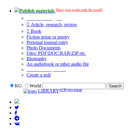
Share your works with the world!
Publish materials
Publication type?
Article, research, review
Book
Fiction prose or poetry
Personal journal entry
Photo Documents
Files: PDF\DOC\RAR\ZIP etc.
Biography
An audiobook or other audio file
Additional options:
Create a poll
KG
World
of Kyrgyzstan
LIBRARY