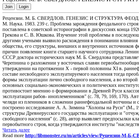
Join
Login
Рецензии. М. Б. СВЕРДЛОВ. ГЕНЕЗИС И СТРУКТУРА Ф
М. Наука. 1983. 239 с. Проблема зарождения феодального строя
поставлена в советской историографии в дискуссиях конца 192
Грекова и С. В. Юшкова. Изучение этой проблемы в последующ
другими учеными выявило расхождения в понимании влияния "
общества, его структуры, внешних и внутренних источников ф
причин появление книги старшего научного сотрудника Лени
СССР доктора исторических наук М. Б. Свердлова представляе
Черепнина о разложении у восточных славян первобытнообщинно
утверждении на протяжении X - первой половины XI в. раннеф
составе несвободного эксплуатируемого населения тогда преоб
формы эксплуатации лично свободного населения, а во второй п
основных социально-экономических и политических институтов
противостоит мнению о формировании в Древней Руси классов
эксплуатации рабов- иноплеменников" (с. 78, 79, 169, 170). Ав
челяди из пленников в сложении раннефеодальной вотчины и с
построено исследование А. А. Зимина "Холопы на Руси" (М., 
структуры Древнерусского государства эксплуатацию и "отчуж
свободного населения" (с. 28), автор выявляет предпосылки к
первобытного строя, когда утверждаются институты "наследств
Читать далее
Read more
http://libmonster.ru/m/articles/view/Рецензии