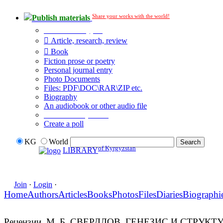
Share your works with the world!
Publish materials
Publication type?
Article, research, review
Book
Fiction prose or poetry
Personal journal entry
Photo Documents
Files: PDF\DOC\RAR\ZIP etc.
Biography
An audiobook or other audio file
Additional options:
Create a poll
KG
World
of Kyrgyzstan
LIBRARY
Join
·
Login
·
Home
Authors
Articles
Books
Photos
Files
Diaries
Biographi
Рецензии. М. Б. СВЕРДЛОВ. ГЕНЕЗИС И СТР