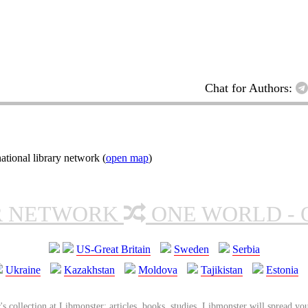
Chat for Authors:
tional library network (
open map
)
R NETWORK
ONE WORLD - 
US-Great Britain
Sweden
Serbia
Ukraine
Kazakhstan
Moldova
Tajikistan
Estonia
's collection at Libmonster: articles, books, studies. Libmonster will spread you