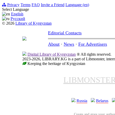
Privacy
Terms
FAQ
Invite a Friend
Language (en)
Select Language
English
Русский
© 2026
Library of Kyrgyzstan
Editorial Contacts
About
·
News
·
For Advertisers
Digital Library of Kyrgyzstan
® All rights reserved.
2023-2026, LIBRARY.KG is a part of Libmonster, interna
Keeping the heritage of Kyrgyzstan
LIBMONSTE
Russia
Belarus
Create and store your author