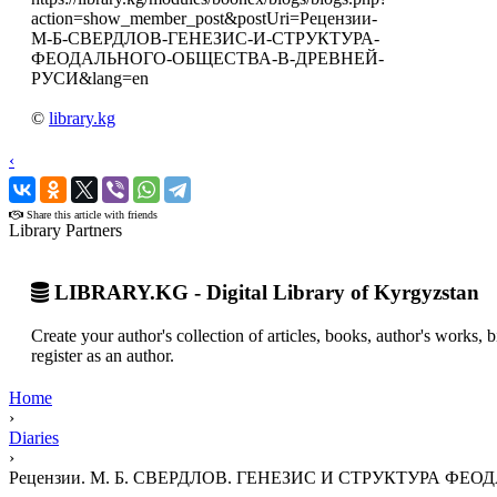
action=show_member_post&postUri=Рецензии-
М-Б-СВЕРДЛОВ-ГЕНЕЗИС-И-СТРУКТУРА-
ФЕОДАЛЬНОГО-ОБЩЕСТВА-В-ДРЕВНЕЙ-
РУСИ&lang=en
©
library.kg
‹
›
Share this article with friends
Library Partners
LIBRARY.KG - Digital Library of Kyrgyzstan
Create your author's collection of articles, books, author's works,
register as an author.
Home
›
Diaries
›
Рецензии. М. Б. СВЕРДЛОВ. ГЕНЕЗИС И СТРУКТУРА Ф