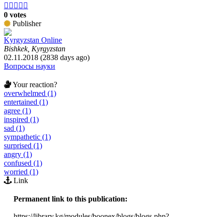





0 votes
Publisher
Kyrgyzstan Online
Bishkek, Kyrgyzstan
02.11.2018 (2838 days ago)
Вопросы науки
Your reaction?
overwhelmed (1)
entertained (1)
agree (1)
inspired (1)
sad (1)
sympathetic (1)
surprised (1)
angry (1)
confused (1)
worried (1)
Link
Permanent link to this publication:
https://library.kg/modules/boonex/blogs/blogs.php?