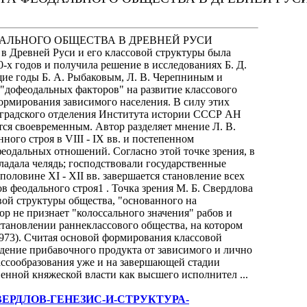
ЕОДАЛЬНОГО ОБЩЕСТВА В ДРЕВНЕЙ РУСИ
 в Древней Руси и его классовой структуры была
0-х годов и получила решение в исследованиях Б. Д.
ие годы Б. А. Рыбаковым, Л. В. Черепниным и
дофеодальных факторов" на развитие классового
ормирования зависимого населения. В силу этих
нградского отделения Института истории СССР АН
тся своевременным. Автор разделяет мнение Л. В.
го строя в VIII - IX вв. и постепенном
еодальных отношений. Согласно этой точке зрения, в
ладала челядь; господствовали государственные
оловине XI - XII вв. завершается становление всех
 феодального строя1 . Точка зрения М. Б. Свердлова
ой структуры общества, "основанного на
тор не признает "колоссального значения" рабов и
тановлении раннеклассового общества, на котором
1973). Считая основой формирования классовой
дение прибавочного продукта от зависимого и лично
лассообразования уже и на завершающей стадии
енной княжеской власти как высшего исполнител ...
-М-Б-СВЕРДЛОВ-ГЕНЕЗИС-И-СТРУКТУРА-