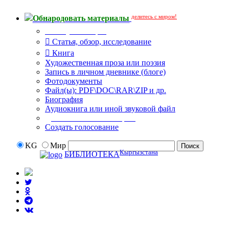
делитесь с миром!
Обнародовать материалы
Тип публикации
Статья, обзор, исследование
Книга
Художественная проза или поэзия
Запись в личном дневнике (блоге)
Фотодокументы
Файл(ы): PDF\DOC\RAR\ZIP и др.
Биография
Аудиокнига или иной звуковой файл
Дополнительные опции:
Создать голосование
KG
Мир
Кыргызстана
БИБЛИОТЕКА