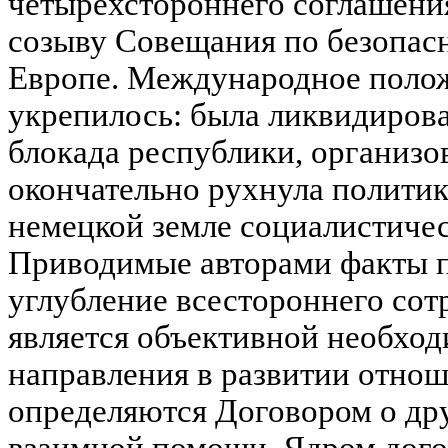
четырехстороннего соглашени
созыву Совещания по безопасн
Европе. Международное полож
укрепилось: была ликвидиров
блокада республики, организ
окончательно рухнула политик
немецкой земле социалистичес
Приводимые авторами факты п
углубление всестороннего со
является объективной необхо
направления в развитии отнош
определяются Договором о дру
взаимной помощи. Ядром догов