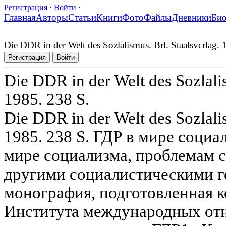
Регистрация
·
Войти
·
Главная
Авторы
Статьи
Книги
Фото
Файлы
Дневники
Би
Die DDR in der Welt des Sozlalismus. Brl. Staalsvcrlag. 
Регистрация
Войти
Die DDR in der Welt des Sozlalis
1985. 238 S.
Die DDR in der Welt des Sozlalis
1985. 238 S. ГДР в мире социа
мире социализма, проблемам с
другими социалистическими г
монография, подготовленная 
Института международных от