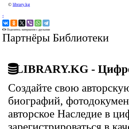
©
library.kg
‹
›
Поделитесь материалом с друзьями
Партнёры Библиотеки
LIBRARY.KG - Цифро
Создайте свою авторскую
биографий, фотодокумент
авторское Наследие в ци
зарегистрироваться в кач