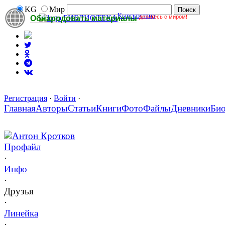
KG
Мир
Кыргызстана
делитесь с миром!
БИБЛИОТЕКА
Обнародовать материалы
Регистрация
·
Войти
·
Главная
Авторы
Статьи
Книги
Фото
Файлы
Дневники
Би
Антон Кротков
Профайл
·
Инфо
·
Друзья
·
Линейка
·