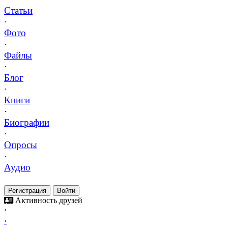
Статьи
·
Фото
·
Файлы
·
Блог
·
Книги
·
Биографии
·
Опросы
·
Аудио
Регистрация
Войти
Активность друзей
‹
›