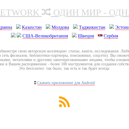
NETWORK
ОДИН МИР - ОД
краина
Казахстан
Молдова
Таджикистан
Эстон
США-Великобритания
Швеция
Сербия
ибмонстре свою авторскую коллекцию: статьи, книги, исследования. Ли
з сеть филиалов, библиотеки-партнеры, поисковики, соцсети). Вы сможет
иками, читателями и другими заинтересованными лицами, чтобы ознако
ии в Вашем распоряжении - более 100 инструментов для создания собст
Это бесплатно: так было, так есть и так будет всегда.
Скачать приложение для Android