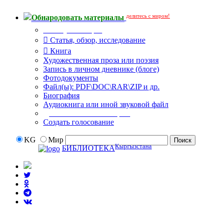
делитесь с миром!
Обнародовать материалы
Тип публикации
Статья, обзор, исследование
Книга
Художественная проза или поэзия
Запись в личном дневнике (блоге)
Фотодокументы
Файл(ы): PDF\DOC\RAR\ZIP и др.
Биография
Аудиокнига или иной звуковой файл
Дополнительные опции:
Создать голосование
KG
Мир
Кыргызстана
БИБЛИОТЕКА