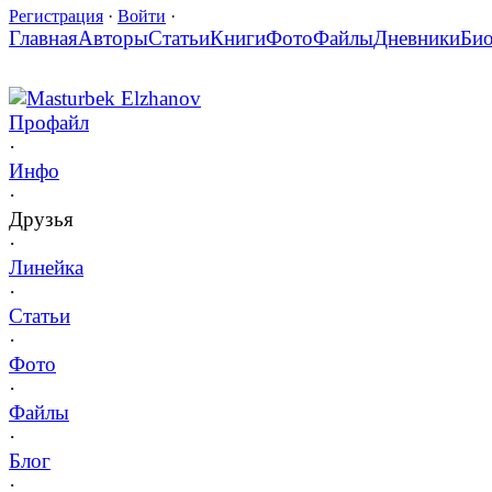
Регистрация
·
Войти
·
Главная
Авторы
Статьи
Книги
Фото
Файлы
Дневники
Би
Masturbek Elzhanov
Профайл
·
Инфо
·
Друзья
·
Линейка
·
Статьи
·
Фото
·
Файлы
·
Блог
·