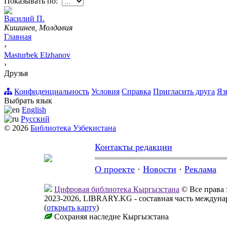
Показывать по:
Вacилий П.
Кишинев, Молдавия
Главная
›
Masturbek Elzhanov
›
Друзья
Конфиденциальность
Условия
Справка
Пригласить друга
Яз
Выбрать язык
English
Русский
© 2026
Библиотека Узбекистана
Контакты редакции
О проекте
·
Новости
·
Реклама
Цифровая библиотека Кыргызстана
© Все права
2023-2026, LIBRARY.KG - составная часть междун
(
открыть карту
)
Сохраняя наследие Кыргызстана