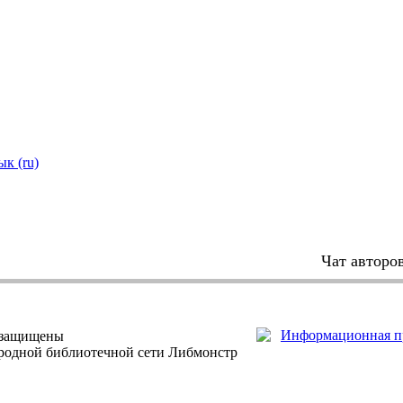
ык (ru)
Чат авторо
 защищены
ародной библиотечной сети Либмонстр