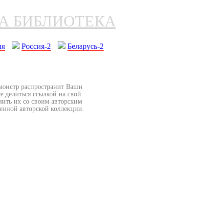
НА БИБЛИОТЕКА
ия
Россия-2
Беларусь-2
бмонстр распространит Ваши
е делиться ссылкой на свой
мить их со своим авторским
венной авторской коллекции.