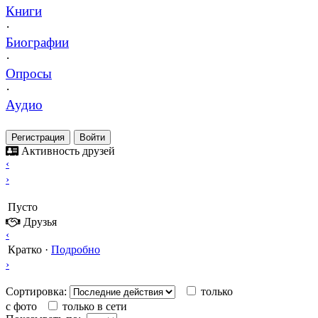
Книги
·
Биографии
·
Опросы
·
Аудио
Регистрация
Войти
Активность друзей
‹
›
Пусто
Друзья
‹
Кратко
·
Подробно
›
Сортировка:
только
с фото
только в сети