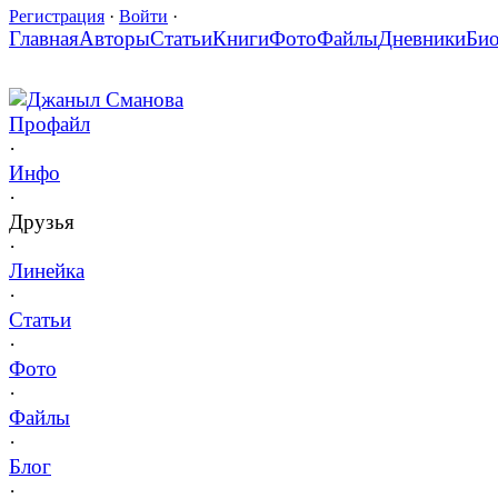
Регистрация
·
Войти
·
Главная
Авторы
Статьи
Книги
Фото
Файлы
Дневники
Би
Джаныл Сманова
Профайл
·
Инфо
·
Друзья
·
Линейка
·
Статьи
·
Фото
·
Файлы
·
Блог
·