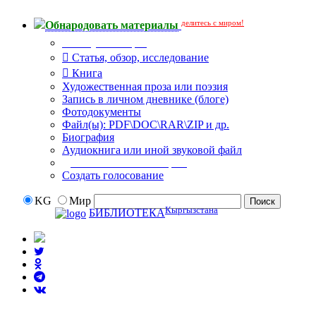
делитесь с миром!
Обнародовать материалы
Тип публикации
Статья, обзор, исследование
Книга
Художественная проза или поэзия
Запись в личном дневнике (блоге)
Фотодокументы
Файл(ы): PDF\DOC\RAR\ZIP и др.
Биография
Аудиокнига или иной звуковой файл
Дополнительные опции:
Создать голосование
KG
Мир
Кыргызстана
БИБЛИОТЕКА