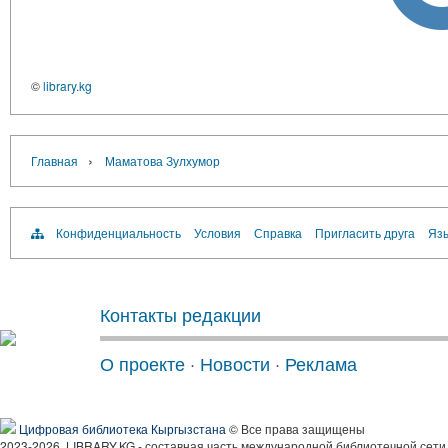
©
library.kg
›
Главная
Маматова Зулхумор
Конфиденциальность
Условия
Справка
Пригласить друга
Язы
Контакты редакции
О проекте
·
Новости
·
Реклама
Цифровая библиотека Кыргызстана
© Все права защищены
2023-2026, LIBRARY.KG - составная часть международной библиотечной сети