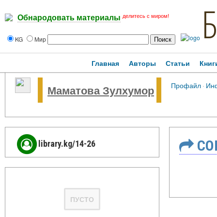
делитесь с миром!
Обнародовать материалы
KG
Мир
Главная
Авторы
Статьи
Книг
Профайл
·
Ин
Маматова Зулхумор
СО
library.kg/14-26
ПУСТО