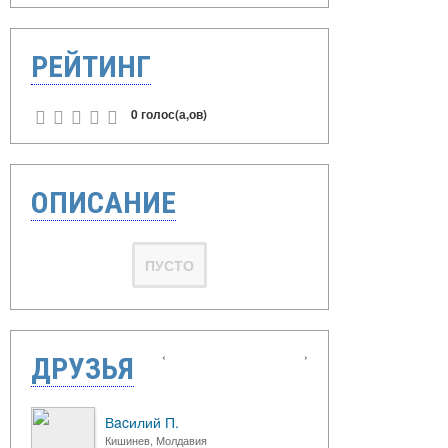
РЕЙТИНГ
0 голос(а,ов)
ОПИСАНИЕ
ПУСТО
‹
›
ДРУЗЬЯ
Вacилий П.
Кишинев, Молдавия