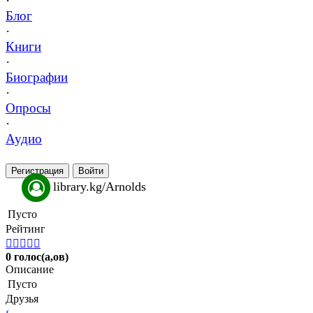
·
Блог
·
Книги
·
Биографии
·
Опросы
·
Аудио
Регистрация
Войти
library.kg/Arnolds
Пусто
Рейтинг





0 голос(а,ов)
Описание
Пусто
Друзья
‹