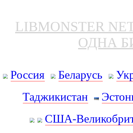
LIBMONSTER N
ОДНА Б
Россия
Беларусь
Ук
Таджикистан
Эстон
США-Великобрит