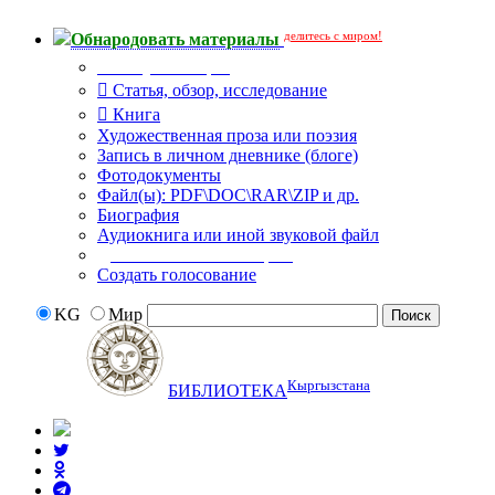
делитесь с миром!
Обнародовать материалы
Тип публикации
Статья, обзор, исследование
Книга
Художественная проза или поэзия
Запись в личном дневнике (блоге)
Фотодокументы
Файл(ы): PDF\DOC\RAR\ZIP и др.
Биография
Аудиокнига или иной звуковой файл
Дополнительные опции:
Создать голосование
KG
Мир
Кыргызстана
БИБЛИОТЕКА