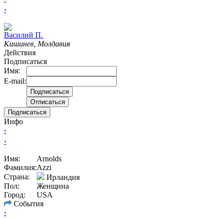
›
Вacилий П.
Кишинев, Молдавия
Действия
Подписаться
Имя:
E-mail:
Подписаться
Инфо
‹
›
Имя:
Arnolds
Фамилия:
Azzi
Страна:
Ирландия
Пол:
Женщина
Город:
USA
События
‹